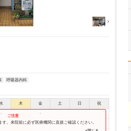
科
呼吸器内科
水
木
金
土
日
祝
●
●
ります。来院前に必ず医療機関に直接ご確認ください。
●
●
×閉じる