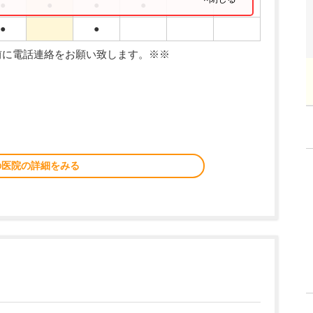
●
●
●
●
●
●
前に電話連絡をお願い致します。※※
の医院の詳細をみる