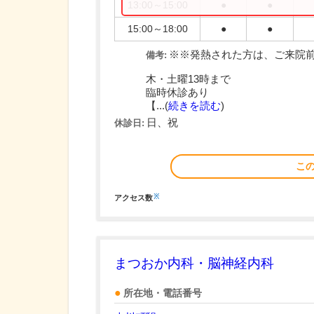
13:00～15:00
●
●
15:00～18:00
●
●
※※発熱された方は、ご来院
備考:
木・土曜13時まで
臨時休診あり
【...(
続きを読む
)
日、祝
休診日:
こ
※
アクセス数
まつおか内科・脳神経内科
所在地・電話番号