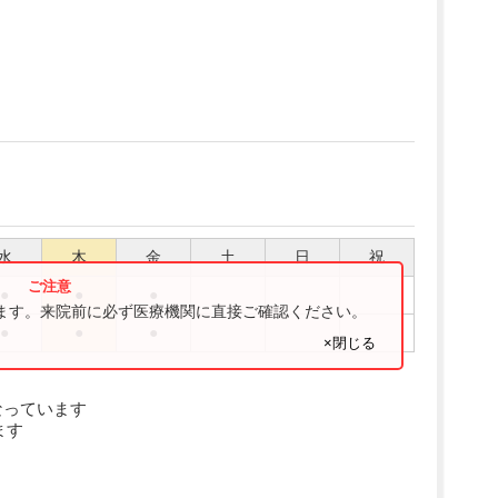
水
木
金
土
日
祝
●
●
●
ります。来院前に必ず医療機関に直接ご確認ください。
●
●
●
×閉じる
なっています
ます