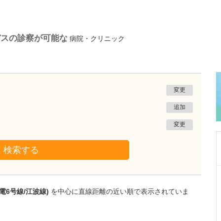
デスの診察が可能な
病院・クリニック
変更
追加
変更
検索する
広島県広島市中区
広島八丁堀内科・胃腸内視鏡クリニック
電6号線/江波線)
を中心に直線距離の近い順で表示されていま
本田 寛和
院長
取材記事
内視鏡検査のハードルを下げるため、環境整備