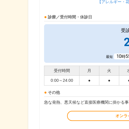
【アレルギー・
診療／受付時間・休診日
受
10
5
時
最短
受付時間
月
火
0:00～24:00
●
●
その他
急な発熱、悪天候など直接医療機関に掛かる事
オンラ