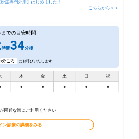
花粉症専門外来】はじめました！
こちらから＞＞
診までの目安時間
2
34
時間
分後
5
分ごろ
にお呼びいたします
水
木
金
土
日
祝
●
●
●
●
●
●
が困難な際にご利用ください
イン診療の詳細をみる