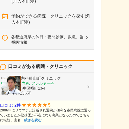
(舟入本町駅)
予約ができる病院・クリニックを探す(舟
入本町駅)
各都道府県の休日・夜間診療、救急、当
番医情報
口コミがある病院・クリニック
リウマチ・内科銀山町クリニック
リウマチ科, 内科, アレルギー科
広島県広島市中区幟町13-4
広島マツダビル5F
5
口コミ: 2件
2006年にリウマチと診断され通院が便利な市民病院に通っ
ていましたが勤務医が不在になり廃業となったのでこちら
に転院。山名...
続きを読む