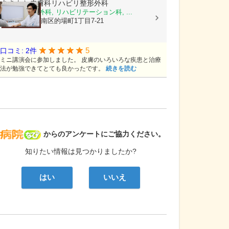
あきもと皮膚科リハビリ整形外科
皮膚科, 整形外科, リハビリテーション科, ...
広島県広島市南区的場町1丁目7-21
5
口コミ: 2件
ミニ講演会に参加しました。 皮膚のいろいろな疾患と治療
法が勉強できてとても良かったです。
続きを読む
病院なび
からのアンケートにご協力ください。
知りたい情報は見つかりましたか?
はい
いいえ