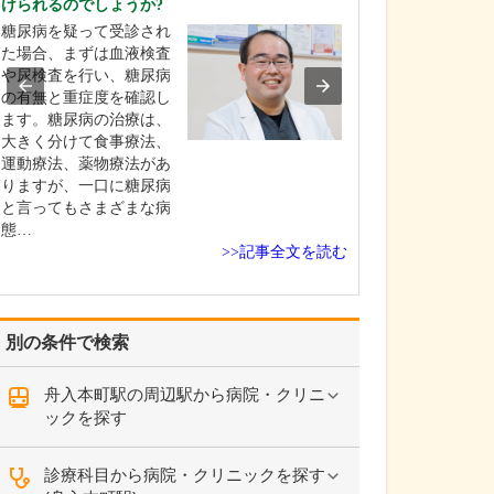
けられるのでしょうか?
ください。
糖尿病を疑って受診され
「すべての患者
た場合、まずは血液検査
顔にすること」
や尿検査を行い、糖尿病
ーに、患者さん
の有無と重症度を確認し
少しでも早くよ
ます。糖尿病の治療は、
喜んでいただけ
大きく分けて食事療法、
提供を目指して
運動療法、薬物療法があ
皮膚疾患は痛み
りますが、一口に糖尿病
に加え、見た目
と言ってもさまざまな病
る疾患も多く、
態…
は…
>>記事全文を読む
別の条件で検索
舟入本町駅の周辺駅から病院・クリニ
ックを探す
診療科目から病院・クリニックを探す