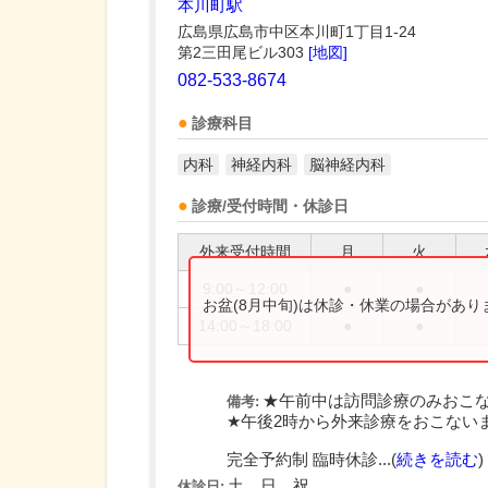
本川町駅
広島県広島市中区本川町1丁目1-24
第2三田尾ビル303
[地図]
082-533-8674
診療科目
内科
神経内科
脳神経内科
診療/受付時間・休診日
外来受付時間
月
火
9:00～12:00
●
●
お盆(8月中旬)は休診・休業の場合があ
14:00～18:00
●
●
★午前中は訪問診療のみおこ
備考:
★午後2時から外来診療をおこない
完全予約制 臨時休診...(
続きを読む
)
土、日、祝
休診日: