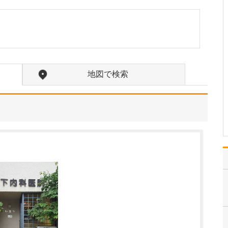
にも注力されていると伺いました。
特殊光を用いた観察と拡
大機能により小さな病変
も見逃さない高性能スコ
ープと、鮮明な画像で精
密に確認できる最新鋭の
内視鏡システムを導入
地図で検索
し、精度の高い検査に努
めています。また、内視
鏡室の照明にはブルーラ
イト…
>>記事全文を読む