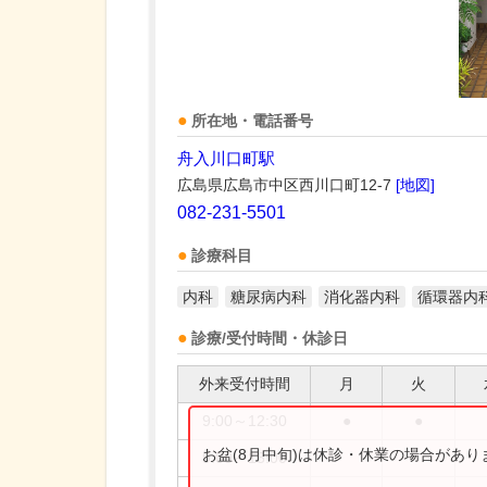
所在地・電話番号
舟入川口町駅
広島県広島市中区西川口町12-7
[地図]
082-231-5501
診療科目
内科
糖尿病内科
消化器内科
循環器内
診療/受付時間・休診日
外来受付時間
月
火
9:00～12:30
●
●
お盆(8月中旬)は休診・休業の場合があ
9:00～13:00