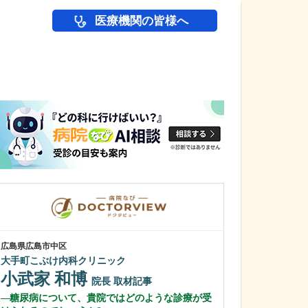
医療機関の皆様へ
医師(ドクター)の
広島県広島市中区
広島県広島市中区
大手町こぶけ内科クリニック
紙屋町やなせ皮
小武家 和博
栁瀬 哲至
院長
取材記事
糖尿病について、貴院ではどのような診療が受
先生が日々の診