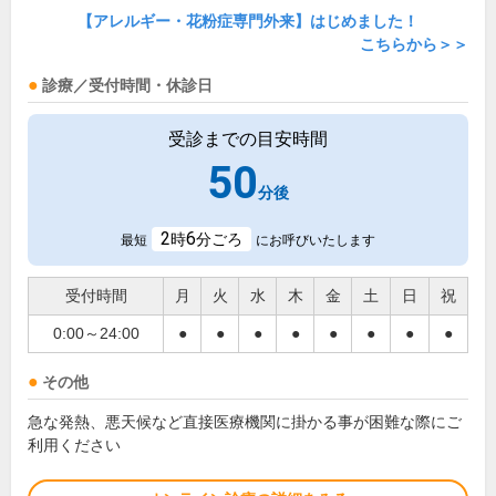
【アレルギー・花粉症専門外来】はじめました！
こちらから＞＞
診療／受付時間・休診日
受診までの目安時間
50
分後
2
6
時
分ごろ
最短
にお呼びいたします
受付時間
月
火
水
木
金
土
日
祝
0:00～24:00
●
●
●
●
●
●
●
●
その他
急な発熱、悪天候など直接医療機関に掛かる事が困難な際にご
利用ください