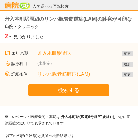
病院なび
人で選べる医院検索
舟入本町駅周辺のリンパ脈管筋腫症(LAM)の診察が可能な
病院・クリニック
2
件見つかりました
舟入本町駅周辺
エリア/駅
変更
(未指定)
診療科目
追加
リンパ脈管筋腫症(LAM)
詳細条件
変更
検索する
※このページの医療機関・薬局は
舟入本町駅(広電6号線/江波線)
を中心に直
線距離の近い順で表示されています
以下の各駅(各路線)と共通の検索結果です