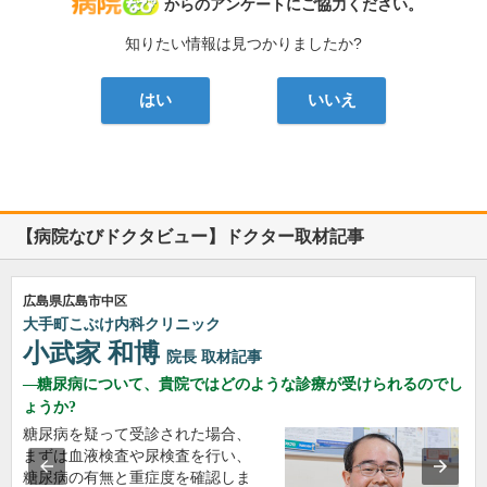
病院なび
からのアンケートにご協力ください。
知りたい情報は見つかりましたか?
はい
いいえ
【病院なびドクタビュー】ドクター取材記事
広島県広島市中区
大手町こぶけ内科クリニック
小武家 和博
院長
取材記事
糖尿病について、貴院ではどのような診療が受けられるのでし
ょうか?
糖尿病を疑って受診された場合、
まずは血液検査や尿検査を行い、
糖尿病の有無と重症度を確認しま