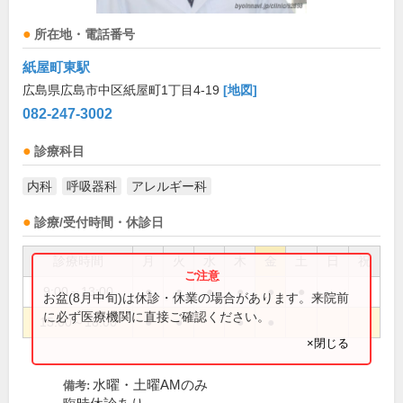
所在地・電話番号
紙屋町東駅
広島県広島市中区紙屋町1丁目4-19
[地図]
082-247-3002
診療科目
内科
呼吸器科
アレルギー科
診療/受付時間・休診日
診療時間
月
火
水
木
金
土
日
祝
9:00～13:00
●
●
●
●
●
●
お盆(8月中旬)は休診・休業の場合があります。来院前
に必ず医療機関に直接ご確認ください。
15:00～18:00
●
●
●
●
×閉じる
水曜・土曜AMのみ
備考: