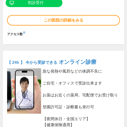
初診受付
この医院の詳細をみる
※
アクセス数
オンライン診療
【 24h 】 今から受診できる
急な発熱や風邪などの体調不良に
ご自宅・オフィスで受診出来ます
お薬はお近くの薬局、宅配便でお受け取り
登園許可証・診断書も発行可
【夜間休日・全国エリア】
【健康保険適用】