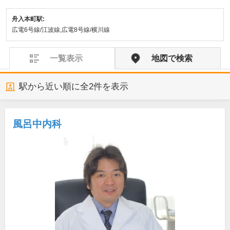
舟入本町駅:
広電6号線/江波線,広電8号線/横川線
一覧表示
地図で検索
駅から近い順に全
2
件を表示
風呂中内科