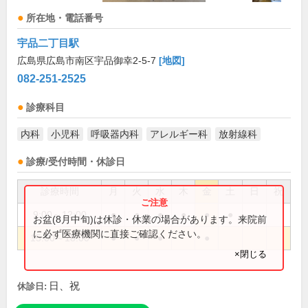
所在地・電話番号
宇品二丁目駅
広島県広島市南区宇品御幸2-5-7
[地図]
082-251-2525
診療科目
内科
小児科
呼吸器内科
アレルギー科
放射線科
診療/受付時間・休診日
診療時間
月
火
水
木
金
土
日
祝
9:00～12:00
●
●
●
●
●
●
お盆(8月中旬)は休診・休業の場合があります。来院前
に必ず医療機関に直接ご確認ください。
15:00～18:00
●
●
●
●
×閉じる
日、祝
休診日: