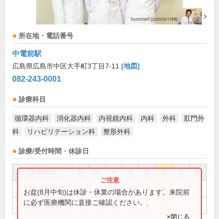
所在地・電話番号
中電前駅
広島県広島市中区大手町3丁目7-11
[地図]
082-243-0001
診療科目
循環器内科
消化器内科
内視鏡内科
内科
外科
肛門外
科
リハビリテーション科
整形外科
診療/受付時間・休診日
診療時間
月
火
水
木
金
土
日
祝
9:00～13:00
●
●
●
●
●
●
お盆(8月中旬)は休診・休業の場合があります。来院前
に必ず医療機関に直接ご確認ください。
15:00～18:00
●
●
●
●
×閉じる