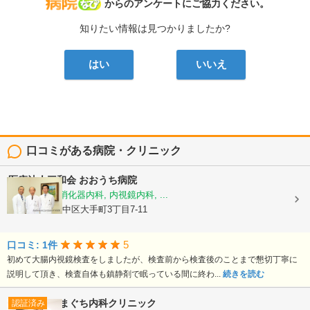
病院なび
からのアンケートにご協力ください。
知りたい情報は見つかりましたか?
はい
いいえ
口コミがある病院・クリニック
医療法人三和会
おおうち病院
循環器内科, 消化器内科, 内視鏡内科, ...
広島県広島市中区大手町3丁目7-11
5
口コミ: 1件
初めて大腸内視鏡検査をしましたが、検査前から検査後のことまで懇切丁寧に
説明して頂き、検査自体も鎮静剤で眠っている間に終わ...
続きを読む
やまぐち内科クリニック
認証済み