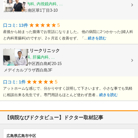
内科, 消化器内科, 内視鏡内科, ...
広島県広島市南区翠1丁目3-10
5
口コミ: 13件
産後から始まった腹痛でお世話になりました。 他の病院に2つかかった(婦人科
と内科胃腸科)のですが、2ヶ月近く改善せず、「...
続きを読む
たくまファミリークリニック
内科, 胃腸内科, 肝臓内科, ...
広島県広島市中区西白島町20-15
メデイカルプラザ西白島3F
5
口コミ: 1件
アットホームな感じで、分かりやすく説明して下さいます。小さな事でも気軽
に相談出来る先生です。専門用語もほとんど使わず患者...
続きを読む
【病院なびドクタビュー】ドクター取材記事
広島県広島市中区