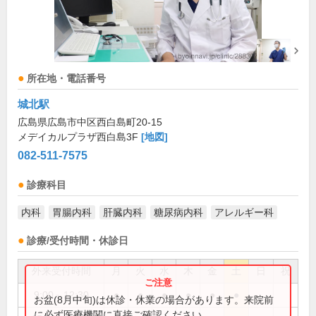
所在地・電話番号
城北駅
広島県広島市中区西白島町20-15
メデイカルプラザ西白島3F
[地図]
082-511-7575
診療科目
内科
胃腸内科
肝臓内科
糖尿病内科
アレルギー科
診療/受付時間・休診日
外来受付時間
月
火
水
木
金
土
日
祝
9:00～12:30
●
●
●
●
●
●
お盆(8月中旬)は休診・休業の場合があります。来院前
に必ず医療機関に直接ご確認ください。