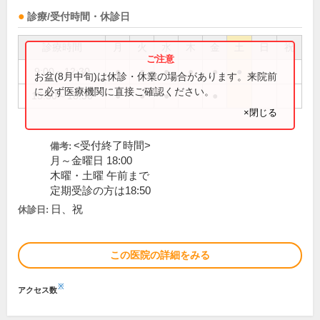
診療/受付時間・休診日
診療時間
月
火
水
木
金
土
日
祝
9:00～12:30
●
●
●
●
●
●
お盆(8月中旬)は休診・休業の場合があります。来院前
に必ず医療機関に直接ご確認ください。
15:30～18:50
●
●
●
●
×閉じる
<受付終了時間>
備考:
月～金曜日 18:00
木曜・土曜 午前まで
定期受診の方は18:50
日、祝
休診日:
この医院の詳細をみる
※
アクセス数