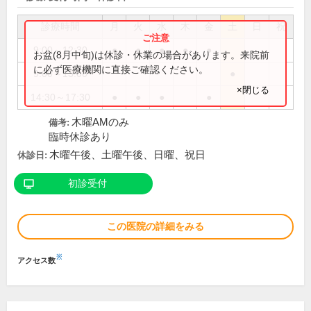
診療時間
月
火
水
木
金
土
日
祝
9:00～12:30
●
●
●
●
●
お盆(8月中旬)は休診・休業の場合があります。来院前
に必ず医療機関に直接ご確認ください。
9:00～13:00
●
×閉じる
14:30～17:30
●
●
●
●
木曜AMのみ
備考:
臨時休診あり
木曜午後、土曜午後、日曜、祝日
休診日:
初診受付
この医院の詳細をみる
※
アクセス数