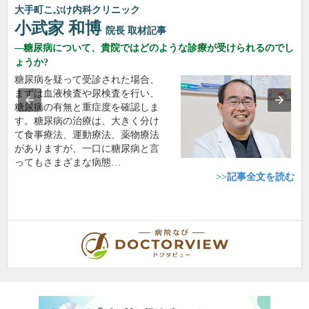
大手町こぶけ内科クリニック
小武家 和博
院長
取材記事
糖尿病について、貴院ではどのような診療が受けられるのでし
ょうか?
糖尿病を疑って受診された場合、
まずは血液検査や尿検査を行い、
糖尿病の有無と重症度を確認しま
す。糖尿病の治療は、大きく分け
て食事療法、運動療法、薬物療法
がありますが、一口に糖尿病と言
ってもさまざまな病態…
>>記事全文を読む