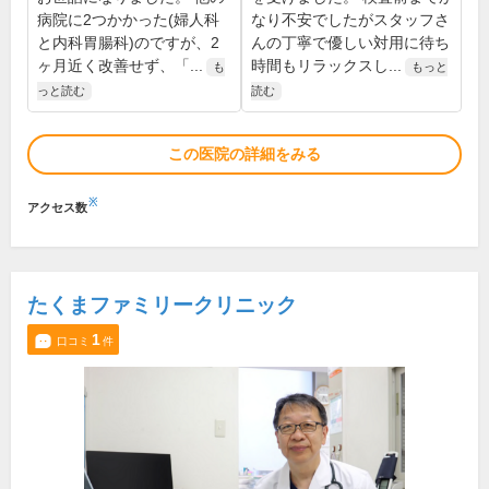
病院に2つかかった(婦人科
なり不安でしたがスタッフさ
と内科胃腸科)のですが、2
んの丁寧で優しい対用に待ち
ヶ月近く改善せず、「...
時間もリラックスし...
も
もっと
っと読む
読む
この医院の詳細をみる
※
アクセス数
たくまファミリークリニック
1
口コミ
件