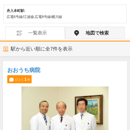
舟入本町駅:
広電6号線/江波線,広電8号線/横川線
一覧表示
地図で検索
駅から近い順に全
7
件を表示
おおうち病院
1
口コミ
件