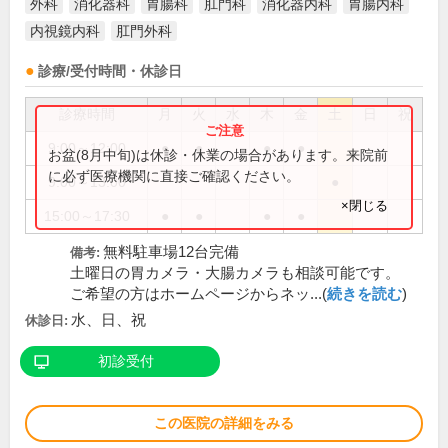
外科
消化器科
胃腸科
肛門科
消化器内科
胃腸内科
内視鏡内科
肛門外科
診療/受付時間・休診日
診療時間
月
火
水
木
金
土
日
祝
9:00～12:00
●
●
●
●
お盆(8月中旬)は休診・休業の場合があります。来院前
に必ず医療機関に直接ご確認ください。
9:00～13:00
●
×閉じる
15:00～17:30
●
●
●
●
無料駐車場12台完備
備考:
土曜日の胃カメラ・大腸カメラも相談可能です。
ご希望の方はホームページからネッ...(
続きを読む
)
水、日、祝
休診日:
初診受付
この医院の詳細をみる