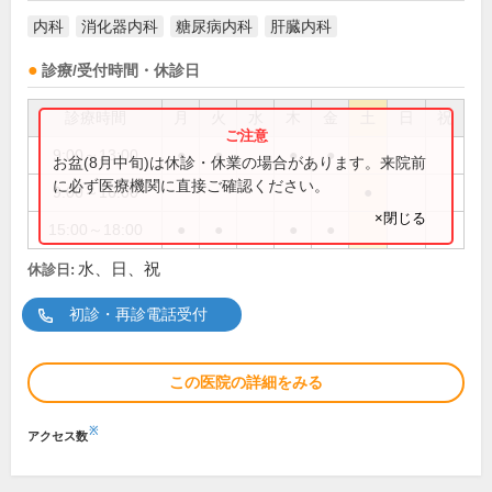
内科
消化器内科
糖尿病内科
肝臓内科
診療/受付時間・休診日
診療時間
月
火
水
木
金
土
日
祝
9:00～13:00
●
●
●
●
お盆(8月中旬)は休診・休業の場合があります。来院前
に必ず医療機関に直接ご確認ください。
9:00～16:00
●
×閉じる
15:00～18:00
●
●
●
●
水、日、祝
休診日:
初診・再診電話受付
この医院の詳細をみる
※
アクセス数