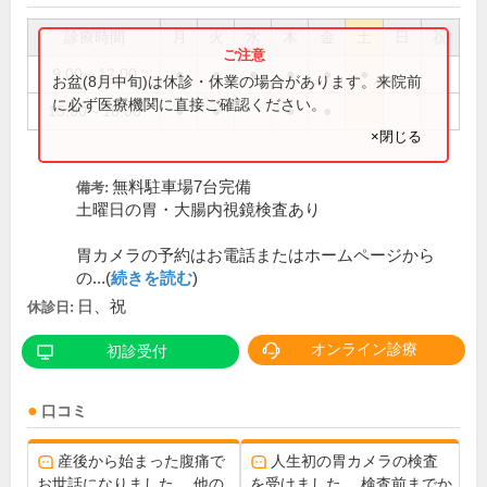
診療時間
月
火
水
木
金
土
日
祝
9:00～12:00
●
●
●
●
●
●
お盆(8月中旬)は休診・休業の場合があります。来院前
に必ず医療機関に直接ご確認ください。
15:00～18:00
●
●
●
●
×閉じる
無料駐車場7台完備
備考:
土曜日の胃・大腸内視鏡検査あり
胃カメラの予約はお電話またはホームページから
の...(
続きを読む
)
日、祝
休診日:
オンライン診療
初診受付
口コミ
産後から始まった腹痛で
人生初の胃カメラの検査
お世話になりました。 他の
を受けました。 検査前までか