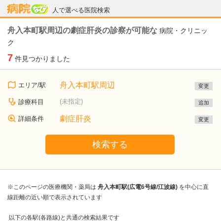
病院なび
人で選べる医院検索
舟入本町駅周辺の劇症肝炎の診察が可能な
病院・クリニッ
ク
7
件見つかりました
舟入本町駅周辺
エリア/駅
変更
(未指定)
診療科目
追加
劇症肝炎
詳細条件
変更
検索する
※このページの医療機関・薬局は
舟入本町駅(広電6号線/江波線)
を中心に直
線距離の近い順で表示されています
以下の各駅(各路線)と共通の検索結果です