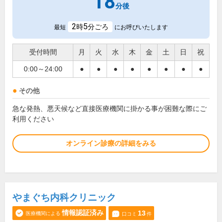
18
分後
2
5
時
分ごろ
最短
にお呼びいたします
受付時間
月
火
水
木
金
土
日
祝
0:00～24:00
●
●
●
●
●
●
●
●
その他
急な発熱、悪天候など直接医療機関に掛かる事が困難な際にご
利用ください
オンライン診療の詳細をみる
やまぐち内科クリニック
情報認証済み
13
医療機関による
口コミ
件