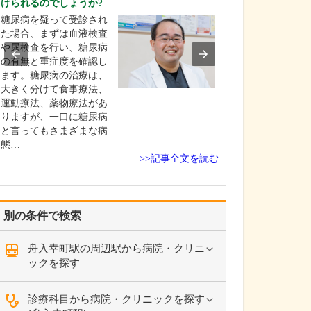
けられるのでしょうか?
ください。
糖尿病を疑って受診され
「すべての患者
た場合、まずは血液検査
顔にすること」
や尿検査を行い、糖尿病
ーに、患者さん
の有無と重症度を確認し
少しでも早くよ
ます。糖尿病の治療は、
喜んでいただけ
大きく分けて食事療法、
提供を目指して
運動療法、薬物療法があ
皮膚疾患は痛み
りますが、一口に糖尿病
に加え、見た目
と言ってもさまざまな病
る疾患も多く、
態…
は…
>>記事全文を読む
別の条件で検索
舟入幸町駅の周辺駅から病院・クリニ
ックを探す
診療科目から病院・クリニックを探す