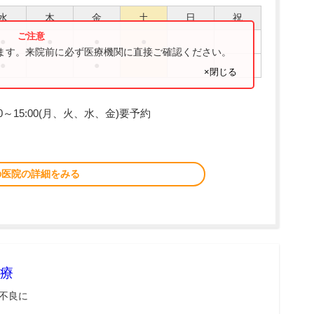
水
木
金
土
日
祝
●
●
●
●
ります。来院前に必ず医療機関に直接ご確認ください。
●
●
×閉じる
0～15:00(月、火、水、金)要予約
の医院の詳細をみる
療
不良に