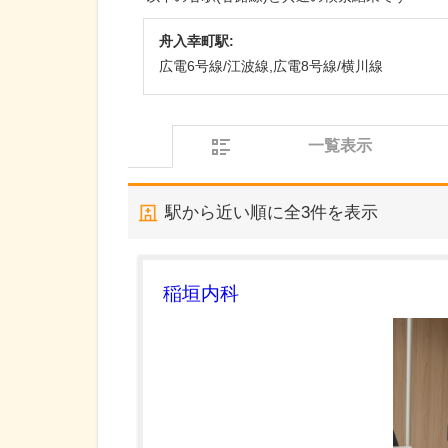
舟入幸町駅:
広電6号線/江波線,広電8号線/横川線
一覧表示
駅から近い順に全
3
件を表示
稲垣内科