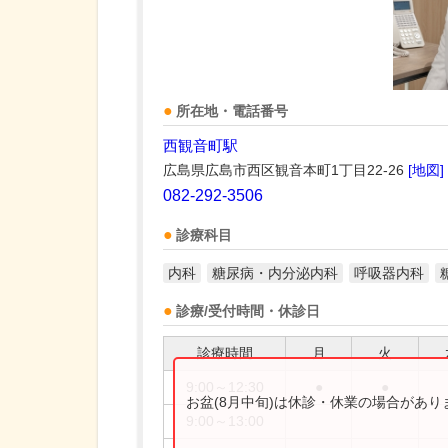
所在地・電話番号
西観音町駅
広島県広島市西区観音本町1丁目22-26
[地図]
082-292-3506
診療科目
内科
糖尿病・内分泌内科
呼吸器内科
診療/受付時間・休診日
診療時間
月
火
9:00～12:30
●
●
お盆(8月中旬)は休診・休業の場合があ
9:00～13:00