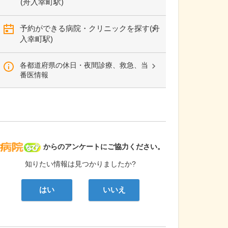
(舟入幸町駅)
予約ができる病院・クリニックを探す(舟
入幸町駅)
各都道府県の休日・夜間診療、救急、当
番医情報
病院なび
からのアンケートにご協力ください。
知りたい情報は見つかりましたか?
はい
いいえ