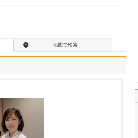
にも注力されていると伺いました。
特殊光を用いた観察と拡
大機能により小さな病変
も見逃さない高性能スコ
ープと、鮮明な画像で精
密に確認できる最新鋭の
内視鏡システムを導入
地図で検索
し、精度の高い検査に努
めています。また、内視
鏡室の照明にはブルーラ
イト…
>>記事全文を読む