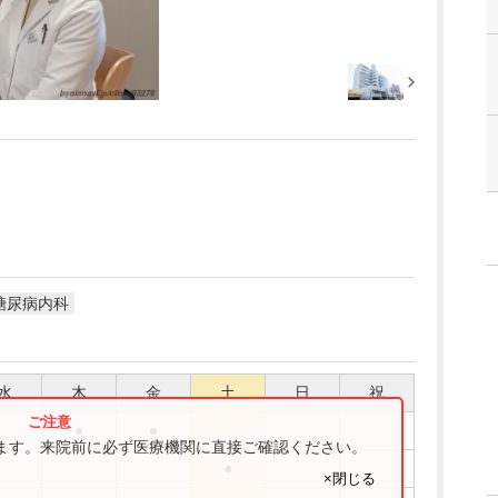
糖尿病内科
水
木
金
土
日
祝
●
●
ります。来院前に必ず医療機関に直接ご確認ください。
●
×閉じる