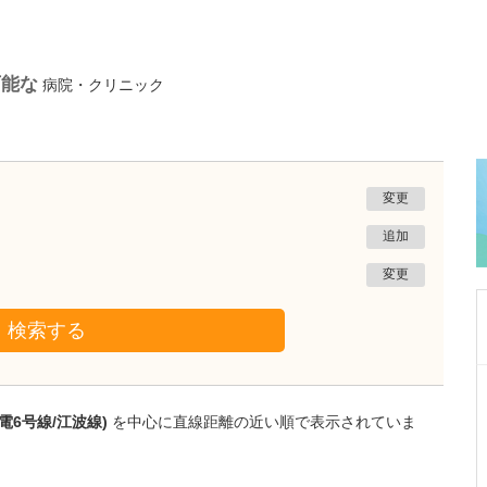
可能な
病院・クリニック
変更
追加
変更
検索する
広島県広島市中区
広島八丁堀内科・胃腸内視鏡クリニック
電6号線/江波線)
を中心に直線距離の近い順で表示されていま
本田 寛和
院長
取材記事
内視鏡検査のハードルを下げるため、環境整備