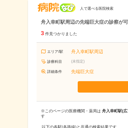
病院なび
人で選べる医院検索
舟入幸町駅周辺の先端巨大症の診察が
3
件見つかりました
舟入幸町駅周辺
エリア/駅
(未指定)
診療科目
先端巨大症
詳細条件
※このページの医療機関・薬局は
舟入幸町駅(広
す
以下の各駅(各路線)と共通の検索結果です