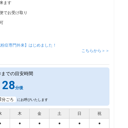
来ます
便でお受け取り
可
花粉症専門外来】はじめました！
こちらから＞＞
診までの目安時間
28
分後
2
分ごろ
にお呼びいたします
水
木
金
土
日
祝
●
●
●
●
●
●