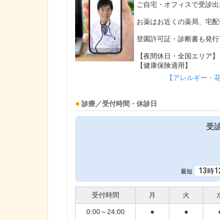
ご自宅・オフィスで受診出
お薬はお近くの薬局、宅配
登園許可証・診断書も発行
【夜間休日・全国エリア】
【健康保険適用】
【アレルギー・
診療／受付時間・休診日
受
13
1
時
最短
受付時間
月
火
0:00～24:00
●
●