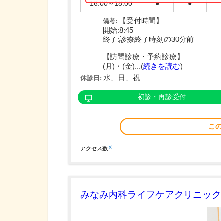
16:00～18:00
●
●
【受付時間】
備考:
開始:8:45
終了:診療終了時刻の30分前
【訪問診療・予約診療】
(月)・(金)...(
続きを読む
)
水、日、祝
休診日:
初診・再診受付
こ
※
アクセス数
みなみ内科ライフケアクリニック