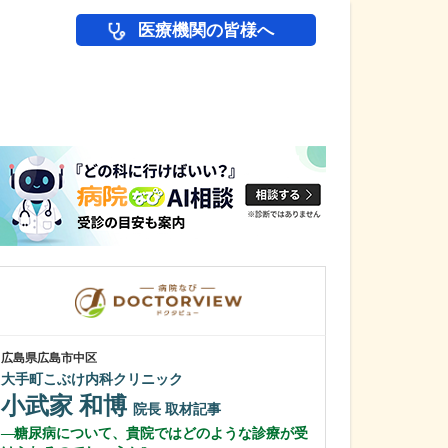
医療機関の皆様へ
医師(ドクター)の
広島県広島市中区
広島県広島市中区
大手町こぶけ内科クリニック
紙屋町やなせ皮
小武家 和博
栁瀬 哲至
院長
取材記事
糖尿病について、貴院ではどのような診療が受
先生が日々の診