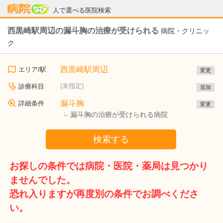
病院なび
人で選べる医院検索
西黒崎駅周辺の漏斗胸の治療が受けられる
病院・クリニッ
ク
西黒崎駅周辺
エリア/駅
変更
(未指定)
診療科目
追加
漏斗胸
詳細条件
変更
漏斗胸の治療が受けられる病院
検索する
お探しの条件では病院・医院・薬局は見つかり
ませんでした。
恐れ入りますが再度別の条件でお調べくださ
い。