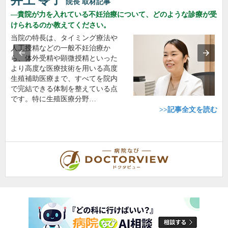
井上 令子
院長
取材記事
貴院が力を入れている不妊治療について、どのような診療が受
けられるのか教えてください。
当院の特長は、タイミング療法や
人工授精などの一般不妊治療か
ら、体外受精や顕微授精といった
より高度な医療技術を用いる高度
生殖補助医療まで、すべてを院内
で完結できる体制を整えている点
です。特に生殖医療分野…
>>記事全文を読む