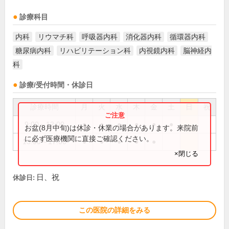
診療科目
内科
リウマチ科
呼吸器内科
消化器内科
循環器内科
糖尿病内科
リハビリテーション科
内視鏡内科
脳神経内
科
診療/受付時間・休診日
診療時間
月
火
水
木
金
土
日
祝
9:00～12:00
●
●
●
●
●
●
お盆(8月中旬)は休診・休業の場合があります。来院前
に必ず医療機関に直接ご確認ください。
13:00～17:00
●
●
●
●
●
×閉じる
日、祝
休診日:
この医院の詳細をみる