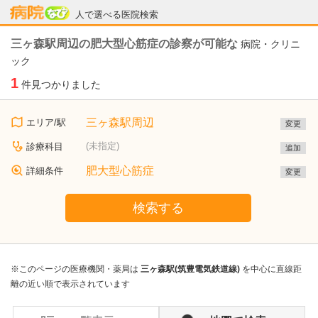
病院なび
人で選べる医院検索
三ヶ森駅周辺の肥大型心筋症の診察が可能な
病院・クリニ
ック
1
件見つかりました
三ヶ森駅周辺
エリア/駅
変更
(未指定)
診療科目
追加
肥大型心筋症
詳細条件
変更
検索する
※このページの医療機関・薬局は
三ヶ森駅(筑豊電気鉄道線)
を中心に直線距
離の近い順で表示されています