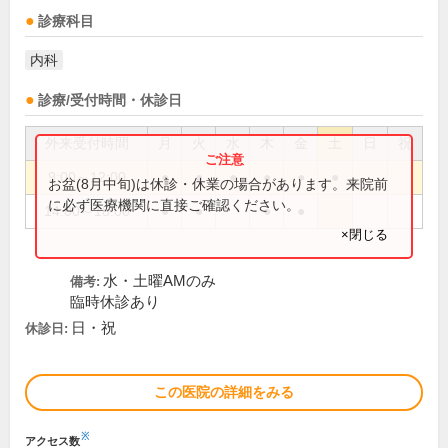
診療科目
内科
診療/受付時間・休診日
外来受付時間
月
火
水
木
金
土
日
祝
9:00～12:00
●
●
●
●
●
●
お盆(8月中旬)は休診・休業の場合があります。来院前
に必ず医療機関に直接ご確認ください。
14:00～18:00
●
●
●
●
×閉じる
水・土曜AMのみ
備考:
臨時休診あり
日・祝
休診日:
この医院の詳細をみる
※
アクセス数