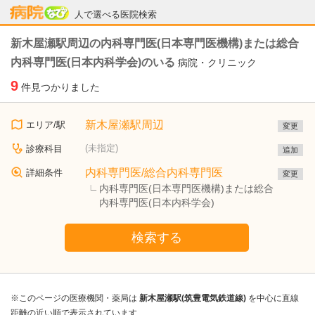
病院なび
人で選べる医院検索
新木屋瀬駅周辺の内科専門医(日本専門医機構)または総合
内科専門医(日本内科学会)のいる
病院・クリニック
9
件見つかりました
新木屋瀬駅周辺
エリア/駅
変更
(未指定)
診療科目
追加
内科専門医/総合内科専門医
詳細条件
変更
内科専門医(日本専門医機構)または総合
内科専門医(日本内科学会)
検索する
※このページの医療機関・薬局は
新木屋瀬駅(筑豊電気鉄道線)
を中心に直線
距離の近い順で表示されています