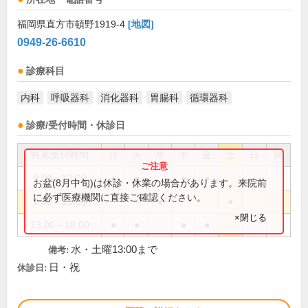
福岡県直方市頓野1919-4
[地図]
0949-26-6610
診療科目
内科
呼吸器科
消化器科
胃腸科
循環器科
診療/受付時間・休診日
外来受付時間
月
火
水
木
金
土
日
祝
9:00～12:00
●
●
●
●
お盆(8月中旬)は休診・休業の場合があります。来院前
に必ず医療機関に直接ご確認ください。
9:00～13:00
●
●
×閉じる
13:00～18:00
●
●
●
●
水・土曜13:00まで
備考:
日・祝
休診日: