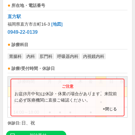
所在地・電話番号
直方駅
福岡県直方市古町16-3
[地図]
0949-22-0139
診療科目
胃腸科
内科
肛門科
呼吸器内科
内視鏡内科
診療/受付時間・休診日
診療時間
月
火
水
木
金
土
日
祝
8:20～12:00
●
●
●
●
●
●
お盆(8月中旬)は休診・休業の場合があります。来院前
に必ず医療機関に直接ご確認ください。
13:30～17:00
●
×閉じる
14:00～18:00
●
●
●
●
日、祝
休診日: