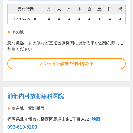
受付時間
月
火
水
木
金
土
日
祝
0:00～24:00
●
●
●
●
●
●
●
●
その他
急な発熱、悪天候など直接医療機関に掛かる事が困難な際にご
利用ください
オンライン診療の詳細をみる
浦部内科放射線科医院
所在地・電話番号
福岡県北九州市八幡西区馬場山東1丁目3-22
[地図]
093-619-5200