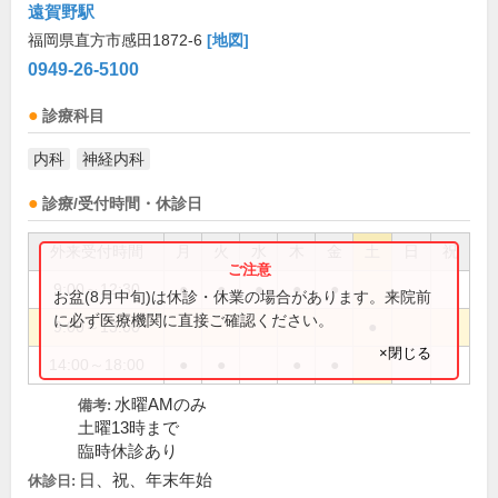
遠賀野駅
福岡県直方市感田1872-6
[地図]
0949-26-5100
診療科目
内科
神経内科
診療/受付時間・休診日
外来受付時間
月
火
水
木
金
土
日
祝
9:00～12:30
●
●
●
●
●
お盆(8月中旬)は休診・休業の場合があります。来院前
に必ず医療機関に直接ご確認ください。
9:00～13:00
●
×閉じる
14:00～18:00
●
●
●
●
水曜AMのみ
備考:
土曜13時まで
臨時休診あり
日、祝、年末年始
休診日: