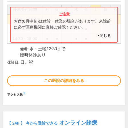
外来受付時間
月
火
水
木
金
土
日
祝
9:00～12:30
●
●
お盆(8月中旬)は休診・休業の場合があります。来院前
に必ず医療機関に直接ご確認ください。
9:00～13:00
●
●
●
●
×閉じる
14:30～18:00
●
●
●
●
水・土曜12:30まで
備考:
臨時休診あり
日、祝
休診日:
この医院の詳細をみる
※
アクセス数
オンライン診療
【 24h 】 今から受診できる