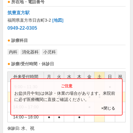
所在地・電話番号
筑豊直方駅
福岡県直方市日吉町3-2
[地図]
0949-22-0305
診療科目
内科
消化器科
小児科
診療/受付時間・休診日
外来受付時間
月
火
水
木
金
土
日
祝
9:00～11:30
●
お盆(8月中旬)は休診・休業の場合があります。来院前
9:00～12:00
●
●
●
●
●
に必ず医療機関に直接ご確認ください。
14:00～17:00
●
×閉じる
14:00～18:00
●
●
●
水、祝
休診日: