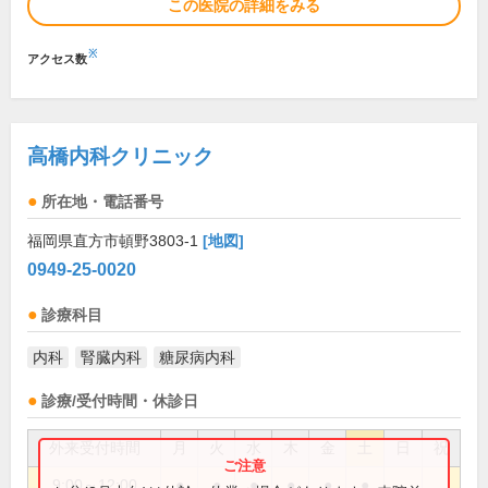
この医院の詳細をみる
※
アクセス数
高橋内科クリニック
所在地・電話番号
福岡県直方市頓野3803-1
[地図]
0949-25-0020
診療科目
内科
腎臓内科
糖尿病内科
診療/受付時間・休診日
外来受付時間
月
火
水
木
金
土
日
祝
9:00～12:00
●
●
●
●
●
●