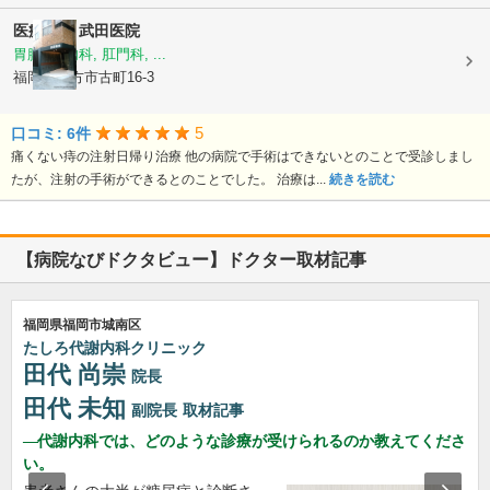
医療法人
武田医院
胃腸科, 内科, 肛門科, ...
福岡県直方市古町16-3
5
口コミ: 6件
痛くない痔の注射日帰り治療 他の病院で手術はできないとのことで受診しまし
たが、注射の手術ができるとのことでした。 治療は...
続きを読む
【病院なびドクタビュー】ドクター取材記事
福岡県福岡市城南区
たしろ代謝内科クリニック
田代 尚崇
院長
田代 未知
副院長
取材記事
代謝内科では、どのような診療が受けられるのか教えてくださ
い。