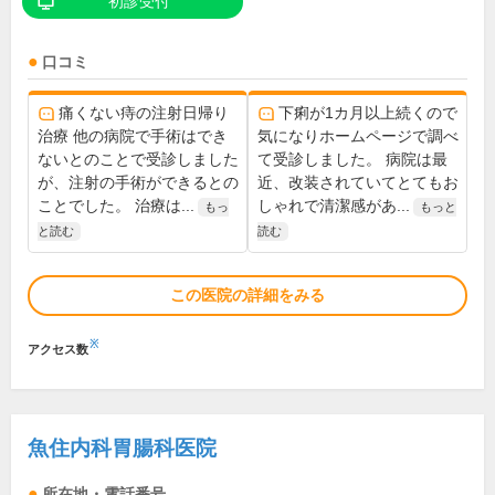
初診受付
口コミ
痛くない痔の注射日帰り
下痢が1カ月以上続くので
治療 他の病院で手術はでき
気になりホームページで調べ
ないとのことで受診しました
て受診しました。 病院は最
が、注射の手術ができるとの
近、改装されていてとてもお
ことでした。 治療は...
しゃれで清潔感があ...
もっ
もっと
と読む
読む
この医院の詳細をみる
※
アクセス数
魚住内科胃腸科医院
所在地・電話番号