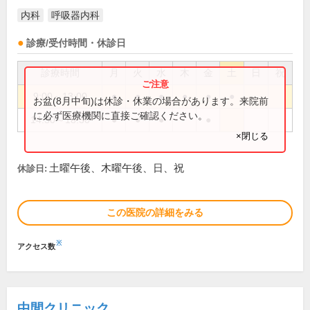
内科
呼吸器内科
診療/受付時間・休診日
診療時間
月
火
水
木
金
土
日
祝
9:00～13:00
●
●
●
●
●
●
お盆(8月中旬)は休診・休業の場合があります。来院前
に必ず医療機関に直接ご確認ください。
14:30～18:30
●
●
●
●
×閉じる
土曜午後、木曜午後、日、祝
休診日:
この医院の詳細をみる
※
アクセス数
中間クリニック