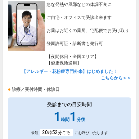
急な発熱や風邪などの体調不良に
ご自宅・オフィスで受診出来ます
お薬はお近くの薬局、宅配便でお受け取り
登園許可証・診断書も発行可
【夜間休日・全国エリア】
【健康保険適用】
【アレルギー・花粉症専門外来】はじめました！
こちらから＞＞
診療／受付時間・休診日
受診までの目安時間
1
1
時間
分後
20
52
時
分ごろ
最短
にお呼びいたします