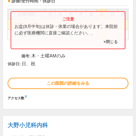
診療/受付時間・休診日
診療時間
月
火
水
木
金
土
日
祝
9:00～12:00
●
●
●
●
●
●
お盆(8月中旬)は休診・休業の場合があります。来院前
に必ず医療機関に直接ご確認ください。
14:00～18:00
●
●
●
●
×閉じる
木・土曜AMのみ
備考:
日、祝
休診日:
この医院の詳細をみる
※
アクセス数
大野小児科内科