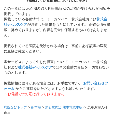
《掲載している情報についてのご注意》
この一覧には 思春期の婦人科疾患/症状の治療が受けられる病院 を
掲載しています。
掲載している各種情報は、ミーカンパニー株式会社および
株式会
社eヘルスケア
が調査した情報をもとにしています。 正確な情報掲
載に努めておりますが、内容を完全に保証するものではありませ
ん。
掲載されている医院を受診される場合は、事前に必ず該当の医院
に直接ご確認ください。
当サービスによって生じた損害について、ミーカンパニー株式会
社および
株式会社eヘルスケア
ではその賠償の責任を一切負わない
ものとします。
掲載情報に誤りがある場合には、お手数ですが、
お問い合わせフ
ォーム
からご連絡をいただけますようお願いいたします。
※お電話での対応は行っておりません
病院なびトップ
>
熊本県
>
黒石駅周辺(熊本電鉄本線)
>
思春期婦人科
疾患