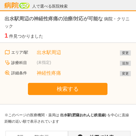
病院なび
人で選べる医院検索
出水駅周辺の神経性疼痛の治療/対応が可能な
病院・クリニ
ック
1
件見つかりました
出水駅周辺
エリア/駅
変更
(未指定)
診療科目
追加
神経性疼痛
詳細条件
変更
検索する
※このページの医療機関・薬局は
出水駅(肥薩おれんじ鉄道線)
を中心に直線
距離の近い順で表示されています