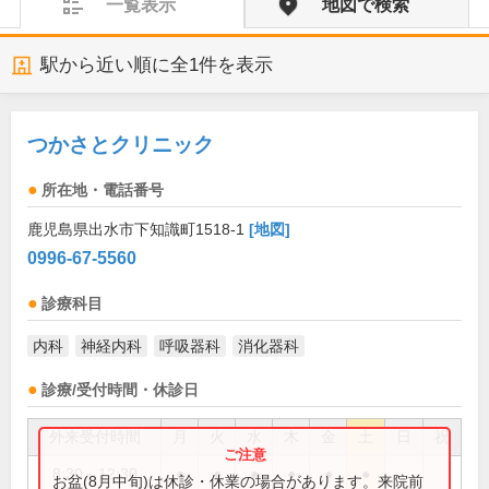
一覧表示
地図で検索
駅から近い順に全
1
件を表示
つかさとクリニック
所在地・電話番号
鹿児島県出水市下知識町1518-1
[地図]
0996-67-5560
診療科目
内科
神経内科
呼吸器科
消化器科
診療/受付時間・休診日
外来受付時間
月
火
水
木
金
土
日
祝
8:30～12:30
●
●
●
●
●
●
お盆(8月中旬)は休診・休業の場合があります。来院前