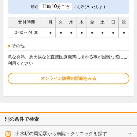
11
10
時
分ごろ
最短
にお呼びいたします
受付時間
月
火
水
木
金
土
日
祝
0:00～24:00
●
●
●
●
●
●
●
●
その他
急な発熱、悪天候など直接医療機関に掛かる事が困難な際にご
利用ください
オンライン診療の詳細をみる
別の条件で検索
出水駅の周辺駅から病院・クリニックを探す