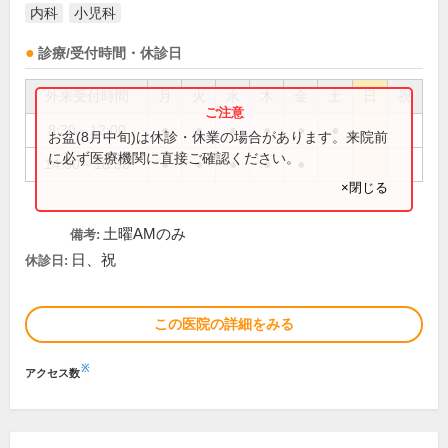
内科
小児科
診療/受付時間・休診日
外来受付時間
月
火
水
木
金
土
日
祝
8:30～12:00
●
●
●
●
●
●
お盆(8月中旬)は休診・休業の場合があります。来院前
に必ず医療機関に直接ご確認ください。
14:30～18:30
●
●
●
●
●
×閉じる
土曜AMのみ
備考:
日、祝
休診日:
この医院の詳細をみる
※
アクセス数