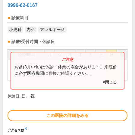
0996-62-0167
診療科目
小児科
内科
アレルギー科
診療/受付時間・休診日
診療時間
月
火
水
木
金
土
日
祝
8:30～12:30
●
●
●
●
●
●
お盆(8月中旬)は休診・休業の場合があります。来院前
に必ず医療機関に直接ご確認ください。
14:00～18:30
●
●
●
●
●
×閉じる
日、祝
休診日:
この医院の詳細をみる
※
アクセス数