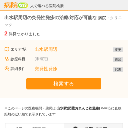
病院なび
人で選べる医院検索
出水駅周辺の突発性発疹の治療/対応が可能な
病院・クリニ
ック
2
件見つかりました
出水駅周辺
エリア/駅
変更
(未指定)
診療科目
追加
突発性発疹
詳細条件
変更
検索する
※このページの医療機関・薬局は
出水駅(肥薩おれんじ鉄道線)
を中心に直線
距離の近い順で表示されています