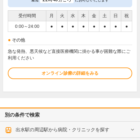
最短
にお呼びいたします
受付時間
月
火
水
木
金
土
日
祝
0:00～24:00
●
●
●
●
●
●
●
●
その他
急な発熱、悪天候など直接医療機関に掛かる事が困難な際にご
利用ください
オンライン診療の詳細をみる
別の条件で検索
出水駅の周辺駅から病院・クリニックを探す