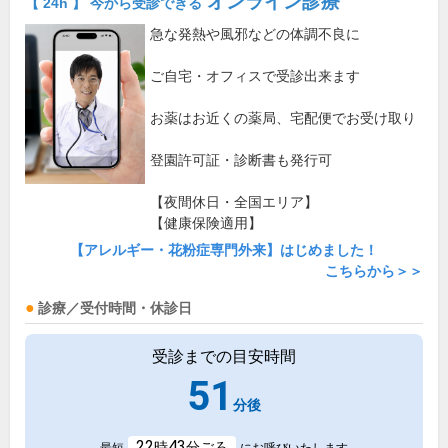
オンライン診療
【 24h 】 今から受診できる
急な発熱や風邪などの体調不良に
ご自宅・オフィスで受診出来ます
お薬はお近くの薬局、宅配便でお受け取り
登園許可証・診断書も発行可
【夜間休日・全国エリア】
【健康保険適用】
【アレルギー・花粉症専門外来】はじめました！
こちらから＞＞
診療／受付時間・休診日
受診までの目安時間
51
分後
22
43
時
分ごろ