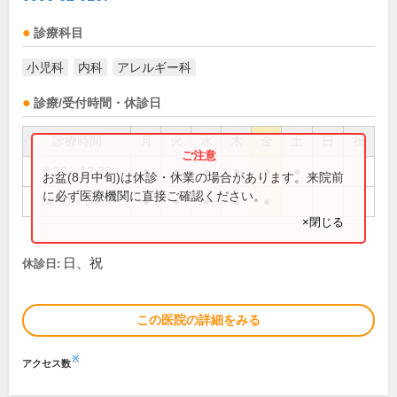
診療科目
小児科
内科
アレルギー科
診療/受付時間・休診日
診療時間
月
火
水
木
金
土
日
祝
8:30～12:30
●
●
●
●
●
●
お盆(8月中旬)は休診・休業の場合があります。来院前
に必ず医療機関に直接ご確認ください。
14:00～18:30
●
●
●
●
●
×閉じる
日、祝
休診日:
この医院の詳細をみる
※
アクセス数