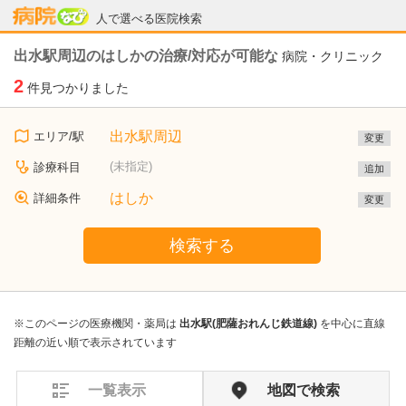
病院なび
人で選べる医院検索
出水駅周辺のはしかの治療/対応が可能な
病院・クリニック
2
件見つかりました
出水駅周辺
エリア/駅
変更
(未指定)
診療科目
追加
はしか
詳細条件
変更
検索する
※このページの医療機関・薬局は
出水駅(肥薩おれんじ鉄道線)
を中心に直線
距離の近い順で表示されています
一覧表示
地図で検索