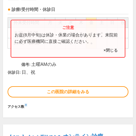
診療/受付時間・休診日
外来受付時間
月
火
水
木
金
土
日
祝
8:30～12:00
●
●
●
●
●
●
お盆(8月中旬)は休診・休業の場合があります。来院前
に必ず医療機関に直接ご確認ください。
14:30～18:30
●
●
●
●
●
×閉じる
土曜AMのみ
備考:
日、祝
休診日:
この医院の詳細をみる
※
アクセス数