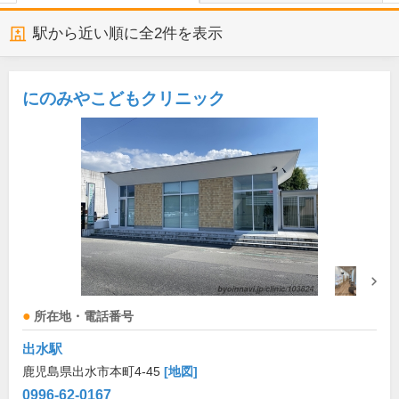
駅から近い順に全
2
件を表示
にのみやこどもクリニック
所在地・電話番号
出水駅
鹿児島県出水市本町4-45
[地図]
0996-62-0167