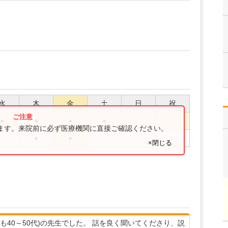
水
木
金
土
日
祝
●
●
●
●
ります。来院前に必ず医療機関に直接ご確認ください。
●
●
×閉じる
も40～50代)の先生でした。 話を良く聞いてくださり、説