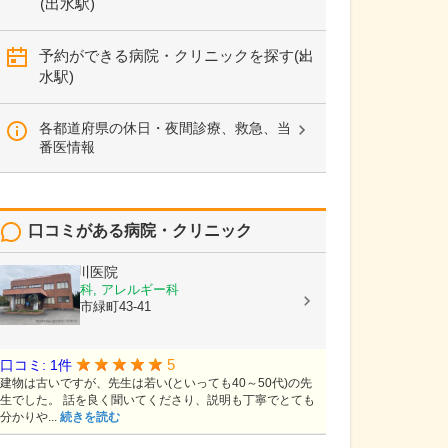
(出水駅)
予約ができる病院・クリニックを探す(出
水駅)
各都道府県の休日・夜間診療、救急、当
番医情報
口コミがある病院・クリニック
医療法人
市川医院
耳鼻いんこう科, アレルギー科
鹿児島県出水市緑町43-41
5
口コミ: 1件
建物は古いですが、先生は若い(といっても40～50代)の先
生でした。 話を良く聞いてくださり、説明も丁寧でとても
分かりや...
続きを読む