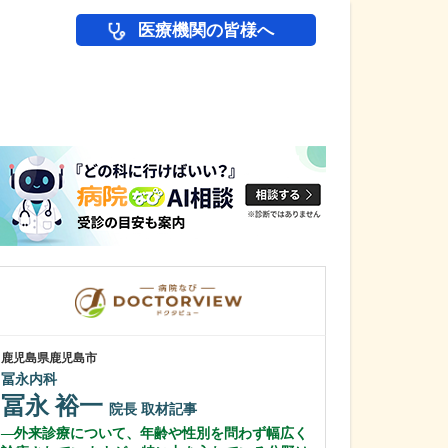
医療機関の皆様へ
医師(ドクター)の
鹿児島県鹿児島市
鹿児島県鹿児島市
冨永内科
緑ヶ丘クリニッ
新田 翔
冨永 裕一
院長
院長
取材記事
桂 久和
外来診療について、年齢や性別を問わず幅広く
医師