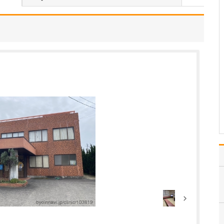
中学生のときに出会った
女性の歯科医師に憧れた
ことです。幼い頃は「歯
科医師は男性がする仕
事」というイメージをも
っていたのですが、その
先生の治療を受けたこと
で認識が変わりました。
子どもにとって歯科医院
は敬…
>>記事全文を読む