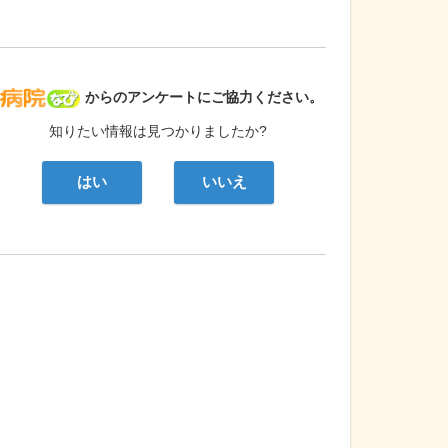
病院なび
からのアンケートにご協力ください。
知りたい情報は見つかりましたか?
はい
いいえ