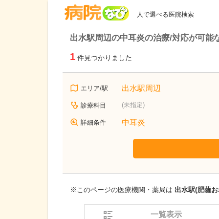
病院なび
人で選べる医院検索
出水駅周辺の中耳炎の治療/対応が可能
1
件見つかりました
出水駅周辺
エリア/駅
(未指定)
診療科目
中耳炎
詳細条件
※このページの医療機関・薬局は
出水駅(肥薩お
一覧表示