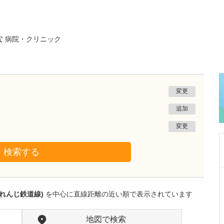
な
病院・クリニック
変更
追加
変更
検索する
鹿児島県鹿児島市
あいろ歯科医院
れんじ鉄道線)
を中心に直線距離の近い順で表示されています
小濱 文色
院長
取材記事
歯科医師を志したきっかけを教えてください。
地図で検索