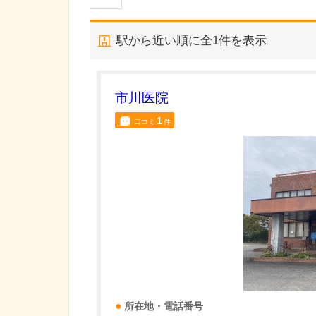
駅から近い順に全
1
件を表示
市川医院
1
口コミ
件
所在地・電話番号