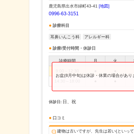
鹿児島県出水市緑町43-41
[地図]
0996-63-3151
診療科目
耳鼻いんこう科
アレルギー科
診療/受付時間・休診日
診療時間
月
火
9:00～12:30
●
●
お盆(8月中旬)は休診・休業の場合があ
14:30～18:00
●
●
日、祝
休診日:
口コミ
建物は古いですが、先生は若い(といって