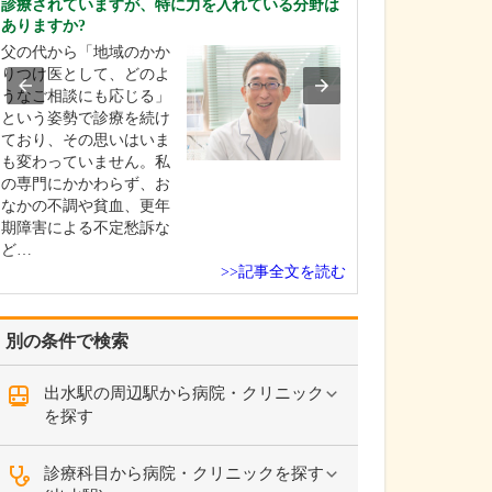
診療されていますが、特に力を入れている分野は
貴院の診療内容
ありますか?
内科・小児科・
父の代から「地域のかか
を掲げ、地域に
りつけ医として、どのよ
総合的な診療を
うなご相談にも応じる」
ます。風邪や生
という姿勢で診療を続け
といった一般内
ており、その思いはいま
から、外傷や関
も変わっていません。私
の痛みなどの整
の専門にかかわらず、お
な症状まで幅広
なかの不調や貧血、更年
ており、お子さ
期障害による不定愁訴な
高…
ど…
>>記事全文を読む
別の条件で検索
出水駅の周辺駅から病院・クリニック
を探す
診療科目から病院・クリニックを探す