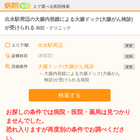
病院なび
人で選べる医院検索
出水駅周辺の大腸内視鏡による大腸ドック(大腸がん検診)
が受けられる
病院・クリニック
出水駅周辺
エリア/駅
変更
(未指定)
診療科目
追加
大腸ドック/大腸がん検診
詳細条件
変更
大腸内視鏡による大腸ドック(大腸がん
検診)が受けられる病院
検索する
お探しの条件では病院・医院・薬局は見つかり
ませんでした。
恐れ入りますが再度別の条件でお調べくださ
い。