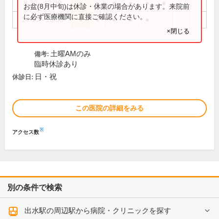
8:30～12:30
●
●
●
●
●
●
お盆(8月中旬)は休診・休業の場合があります。来院前
に必ず医療機関に直接ご確認ください。
14:00～18:00
●
●
●
●
●
×閉じる
土曜AMのみ
備考:
臨時休診あり
日・祝
休診日:
この医院の詳細をみる
※
アクセス数
別の条件で検索
出水駅の周辺駅から病院・クリニックを探す