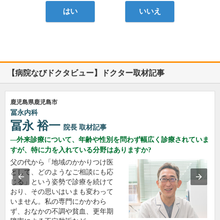
はい
いいえ
【病院なびドクタビュー】ドクター取材記事
鹿児島県鹿児島市
冨永内科
冨永 裕一
院長
取材記事
外来診療について、年齢や性別を問わず幅広く診療されていま
すが、特に力を入れている分野はありますか?
父の代から「地域のかかりつけ医
として、どのようなご相談にも応
じる」という姿勢で診療を続けて
おり、その思いはいまも変わって
いません。私の専門にかかわら
ず、おなかの不調や貧血、更年期