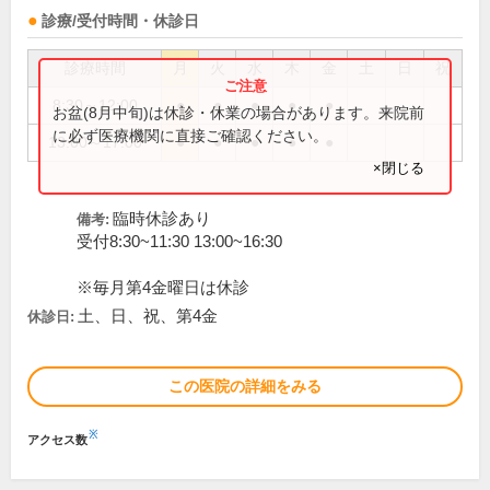
診療/受付時間・休診日
診療時間
月
火
水
木
金
土
日
祝
8:30～12:00
●
●
●
●
●
お盆(8月中旬)は休診・休業の場合があります。来院前
に必ず医療機関に直接ご確認ください。
13:00～17:00
●
●
●
●
●
×閉じる
臨時休診あり
備考:
受付8:30~11:30 13:00~16:30
※毎月第4金曜日は休診
土、日、祝、第4金
休診日:
この医院の詳細をみる
※
アクセス数