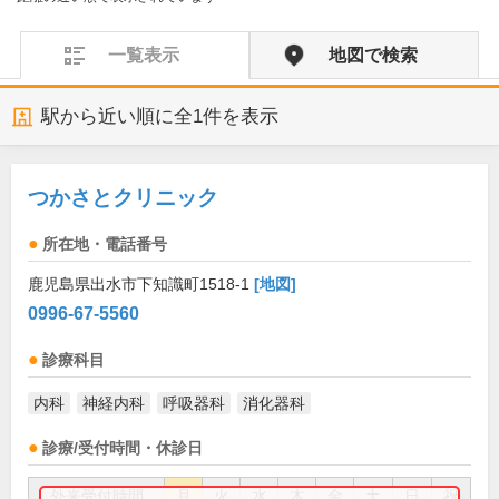
一覧表示
地図で検索
駅から近い順に全
1
件を表示
つかさとクリニック
所在地・電話番号
鹿児島県出水市下知識町1518-1
[地図]
0996-67-5560
診療科目
内科
神経内科
呼吸器科
消化器科
診療/受付時間・休診日
外来受付時間
月
火
水
木
金
土
日
祝