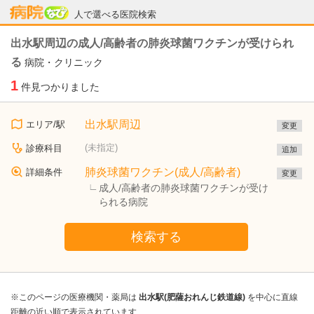
病院なび
人で選べる医院検索
出水駅周辺の成人/高齢者の肺炎球菌ワクチンが受けられ
る
病院・クリニック
1
件見つかりました
出水駅周辺
エリア/駅
変更
(未指定)
診療科目
追加
肺炎球菌ワクチン(成人/高齢者)
詳細条件
変更
成人/高齢者の肺炎球菌ワクチンが受け
られる病院
検索する
※このページの医療機関・薬局は
出水駅(肥薩おれんじ鉄道線)
を中心に直線
距離の近い順で表示されています