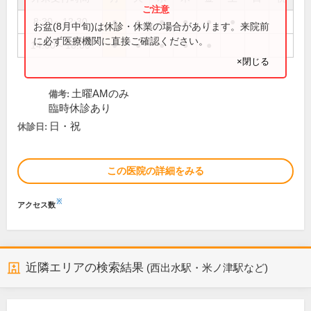
8:30～12:30
●
●
●
●
●
●
お盆(8月中旬)は休診・休業の場合があります。来院前
に必ず医療機関に直接ご確認ください。
14:00～18:00
●
●
●
●
●
×閉じる
土曜AMのみ
備考:
臨時休診あり
日・祝
休診日:
この医院の詳細をみる
※
アクセス数
近隣エリアの検索結果
(西出水駅・米ノ津駅など)