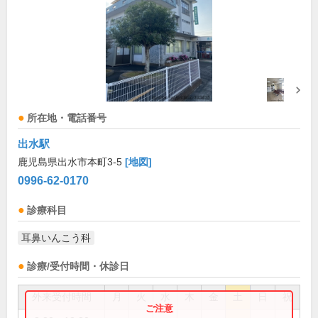
所在地・電話番号
出水駅
鹿児島県出水市本町3-5
[地図]
0996-62-0170
診療科目
耳鼻いんこう科
診療/受付時間・休診日
外来受付時間
月
火
水
木
金
土
日
祝