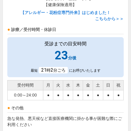
【健康保険適用】
【アレルギー・花粉症専門外来】はじめました！
こちらから＞＞
診療／受付時間・休診日
受診までの目安時間
23
分後
21
2
時
分ごろ
最短
にお呼びいたします
受付時間
月
火
水
木
金
土
日
祝
0:00～24:00
●
●
●
●
●
●
●
●
その他
急な発熱、悪天候など直接医療機関に掛かる事が困難な際にご
利用ください