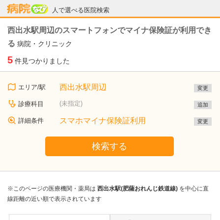
病院なび
人で選べる医院検索
西出水駅周辺のスマートフォンでマイナ保険証が利用でき
る
病院・クリニック
5
件見つかりました
西出水駅周辺
エリア/駅
変更
(未指定)
診療科目
追加
スマホマイナ保険証利用
詳細条件
変更
検索する
※このページの医療機関・薬局は
西出水駅(肥薩おれんじ鉄道線)
を中心に直
線距離の近い順で表示されています