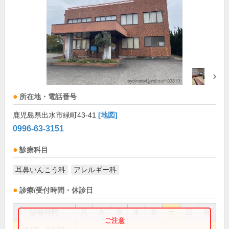
所在地・電話番号
鹿児島県出水市緑町43-41
[地図]
0996-63-3151
診療科目
耳鼻いんこう科
アレルギー科
診療/受付時間・休診日
診療時間
月
火
水
木
金
土
日
祝