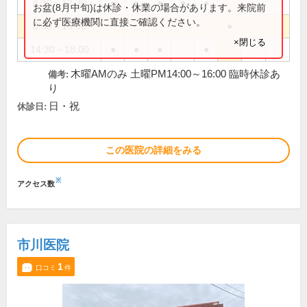
8:30～12:30
●
●
●
●
●
お盆(8月中旬)は休診・休業の場合があります。来院前
に必ず医療機関に直接ご確認ください。
8:30～16:00
●
×閉じる
14:30～18:00
●
●
●
●
木曜AMのみ 土曜PM14:00～16:00 臨時休診あ
備考:
り
日・祝
休診日:
この医院の詳細をみる
※
アクセス数
市川医院
1
口コミ
件