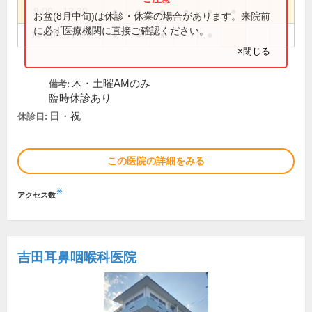
9:00～12:30
●
●
●
●
●
●
お盆(8月中旬)は休診・休業の場合があります。来院前
に必ず医療機関に直接ご確認ください。
14:00～17:30
●
●
●
●
×閉じる
木・土曜AMのみ
備考:
臨時休診あり
日・祝
休診日:
この医院の詳細をみる
※
アクセス数
吉田耳鼻咽喉科医院