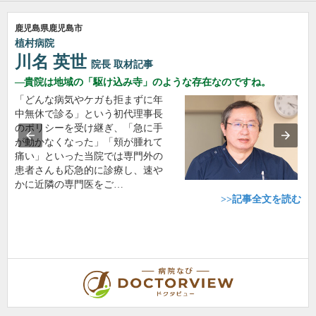
鹿児島県鹿児島市
植村病院
川名 英世
院長
取材記事
貴院は地域の「駆け込み寺」のような存在なのですね。
「どんな病気やケガも拒まずに年
中無休で診る」という初代理事長
のポリシーを受け継ぎ、「急に手
が動かなくなった」「頬が腫れて
痛い」といった当院では専門外の
患者さんも応急的に診療し、速や
かに近隣の専門医をご…
>>記事全文を読む