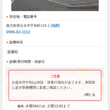
所在地・電話番号
鹿児島県出水市平和町133-1
[地図]
0996-63-1112
診療科目
皮膚科
診療/受付時間・休診日
診療時間
月
火
水
木
金
土
日
祝
9:00～12:30
●
●
●
●
●
お盆(8月中旬)は休診・休業の場合があります。来院前
に必ず医療機関に直接ご確認ください。
9:00～13:00
●
×閉じる
14:00～18:00
●
●
●
●
水曜AMのみ 土曜13:00まで
備考: