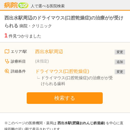
病院なび
人で選べる医院検索
西出水駅周辺のドライマウス(口腔乾燥症)の治療がが受け
られる
病院・クリニック
1
件見つかりました
西出水駅周辺
エリア/駅
変更
(未指定)
診療科目
追加
ドライマウス(口腔乾燥症)
詳細条件
変更
ドライマウス(口腔乾燥症)の治療がが受
けられる歯科
検索する
※このページの医療機関・薬局は
西出水駅(肥薩おれんじ鉄道線)
を中心に直
線距離の近い順で表示されています