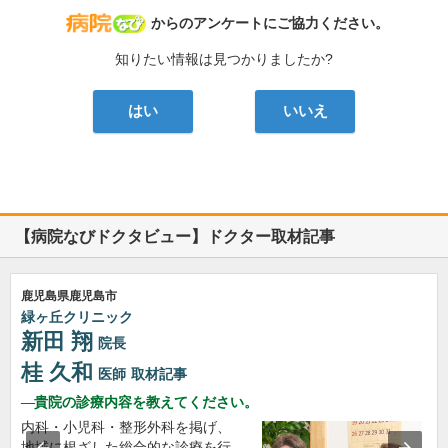
病院なび
からのアンケートにご協力ください。
知りたい情報は見つかりましたか?
はい
いいえ
【病院なびドクタビュー】ドクター取材記事
鹿児島県鹿児島市
緑ヶ丘クリニック
新田 翔
院長
桂 久和
医師
取材記事
貴院の診療内容を教えてください。
内科・小児科・整形外科を掲げ、
地域に根ざした総合的な診療を行