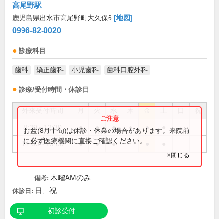
高尾野駅
鹿児島県出水市高尾野町大久保6
[地図]
0996-82-0020
診療科目
歯科
矯正歯科
小児歯科
歯科口腔外科
診療/受付時間・休診日
外来受付時間
月
火
水
木
金
土
日
祝
8:30～12:30
●
●
●
●
●
●
お盆(8月中旬)は休診・休業の場合があります。来院前
に必ず医療機関に直接ご確認ください。
14:00～19:00
●
●
●
●
●
×閉じる
木曜AMのみ
備考:
日、祝
休診日:
初診受付