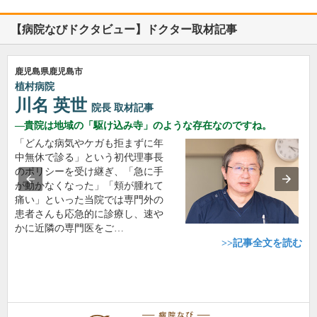
【病院なびドクタビュー】ドクター取材記事
鹿児島県鹿児島市
植村病院
川名 英世
院長
取材記事
貴院は地域の「駆け込み寺」のような存在なのですね。
「どんな病気やケガも拒まずに年
中無休で診る」という初代理事長
のポリシーを受け継ぎ、「急に手
が動かなくなった」「頬が腫れて
痛い」といった当院では専門外の
患者さんも応急的に診療し、速や
かに近隣の専門医をご…
>>記事全文を読む