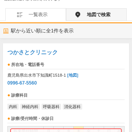
一覧表示
地図で検索
駅から近い順に全
1
件を表示
つかさとクリニック
所在地・電話番号
鹿児島県出水市下知識町1518-1
[地図]
0996-67-5560
診療科目
内科
神経内科
呼吸器科
消化器科
診療/受付時間・休診日
外来受付時間
月
火
水
木
金
土
日
祝