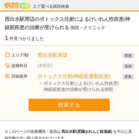
病院なび
人で選べる医院検索
西出水駅周辺のボトックス注射によるけいれん性疾患/神
経筋疾患の治療が受けられる
病院・クリニック
1
件見つかりました
西出水駅周辺
エリア/駅
変更
(未指定)
診療科目
追加
ボトックス注射(神経筋運動疾患)
詳細条件
変更
ボトックス注射によるけいれん性疾患/
神経筋疾患の治療が受けられる病院
検索する
※このページの医療機関・薬局は
西出水駅(肥薩おれんじ鉄道線)
を中心に直
線距離の近い順で表示されています