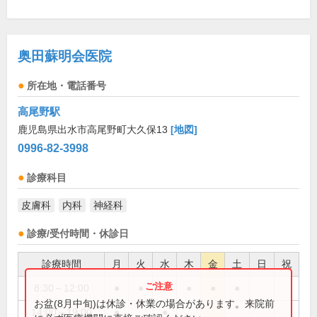
奥田蘇明会医院
所在地・電話番号
高尾野駅
鹿児島県出水市高尾野町大久保13
[地図]
0996-82-3998
診療科目
皮膚科
内科
神経科
診療/受付時間・休診日
診療時間
月
火
水
木
金
土
日
祝
8:30～12:00
●
●
●
●
●
●
お盆(8月中旬)は休診・休業の場合があります。来院前
14:00～19:00
●
●