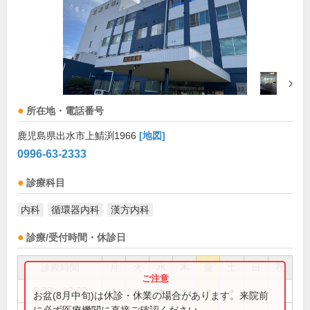
所在地・電話番号
鹿児島県出水市上鯖渕1966
[地図]
0996-63-2333
診療科目
内科
循環器内科
漢方内科
診療/受付時間・休診日
診療時間
月
火
水
木
金
土
日
祝
8:30～12:00
●
●
●
●
●
●
お盆(8月中旬)は休診・休業の場合があります。来院前
に必ず医療機関に直接ご確認ください。