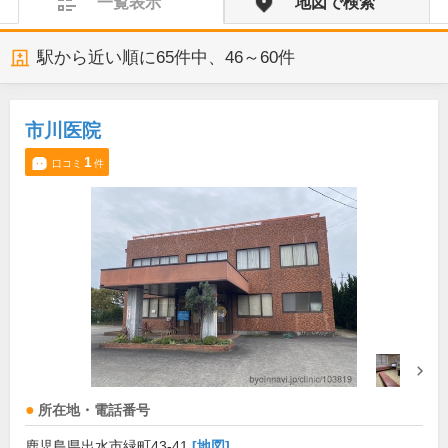
一覧表示
地図で検索
駅から近い順に
65
件中、
46～60件
市川医院
1
口コミ
件
所在地・電話番号
鹿児島県出水市緑町43-41
[地図]