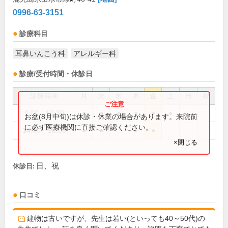
0996-63-3151
診療科目
耳鼻いんこう科
アレルギー科
診療/受付時間・休診日
診療時間
月
火
水
木
金
土
日
祝
9:00～12:30
●
●
●
●
●
●
お盆(8月中旬)は休診・休業の場合があります。来院前
に必ず医療機関に直接ご確認ください。
14:30～18:00
●
●
●
●
×閉じる
日、祝
休診日:
口コミ
建物は古いですが、先生は若い(といっても40～50代)の