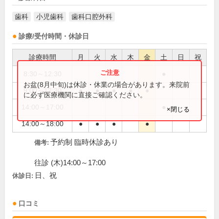
歯科
小児歯科
歯科口腔外科
診療/受付時間・休診日
診療時間
月
火
水
木
金
土
日
祝
8:30～12:30
●
お盆(8月中旬)は休診・休業の場合があります。来院前
9:00～12:30
●
●
●
●
●
に必ず医療機関に直接ご確認ください。
14:00～17:00
●
×閉じる
14:00～18:00
●
●
●
●
予約制 臨時休診あり
備考:
往診 (木)14:00～17:00
日、祝
休診日:
口コミ