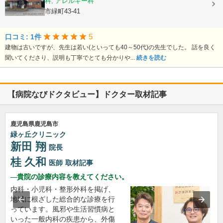
耳鼻いんこう科, アレルギー科
鹿児島県出水市緑町43-41
5
口コミ: 1件
建物は古いですが、先生は若い(といっても40～50代)の先生でした。 話を良く
聞いてくださり、説明も丁寧でとても分かりや...
続きを読む
【病院なびドクタビュー】ドクター取材記事
鹿児島県鹿児島市
緑ヶ丘クリニック
新田 翔
院長
桂 久和
医師
取材記事
貴院の診療内容を教えてください。
内科・小児科・整形外科を掲げ、
地域に根ざした総合的な診療を行
っています。風邪や生活習慣病と
いった一般内科の疾患から、外傷