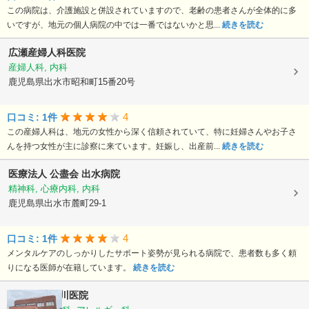
この病院は、介護施設と併設されていますので、老齢の患者さんが全体的に多
いですが、地元の個人病院の中では一番ではないかと思...
続きを読む
広瀬産婦人科医院
産婦人科, 内科
鹿児島県出水市昭和町15番20号
4
口コミ: 1件
この産婦人科は、地元の女性から深く信頼されていて、特に妊婦さんやお子さ
んを持つ女性が主に診察に来ています。妊娠し、出産前...
続きを読む
医療法人 公盡会
出水病院
精神科, 心療内科, 内科
鹿児島県出水市麓町29-1
4
口コミ: 1件
メンタルケアのしっかりしたサポート姿勢が見られる病院で、患者数も多く頼
りになる医師が在籍しています。
続きを読む
医療法人
市川医院