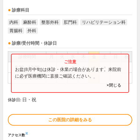
診療科目
内科
麻酔科
整形外科
肛門科
リハビリテーション科
胃腸科
外科
診療/受付時間・休診日
診療時間
月
火
水
木
金
土
日
祝
8:30～12:30
●
●
●
●
●
●
お盆(8月中旬)は休診・休業の場合があります。来院前
に必ず医療機関に直接ご確認ください。
14:00～17:30
●
●
●
●
×閉じる
日・祝
休診日:
この医院の詳細をみる
※
アクセス数