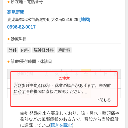
所在地・電話番号
高尾野駅
鹿児島県出水市高尾野町大久保3816-28
[地図]
0996-82-0017
診療科目
外科
内科
脳神経外科
麻酔科
診療/受付時間・休診日
診療時間
月
火
水
木
金
土
日
祝
9:00～12:00
●
●
●
●
●
お盆(8月中旬)は休診・休業の場合があります。来院前
に必ず医療機関に直接ご確認ください。
12:00～17:00
●
●
●
●
●
×閉じる
発熱外来を実施しており、咳・鼻水・咽頭痛や
備考:
発熱などの風邪症状のある方で、普段から当診療所
に通院してい...(
続きを読む
)