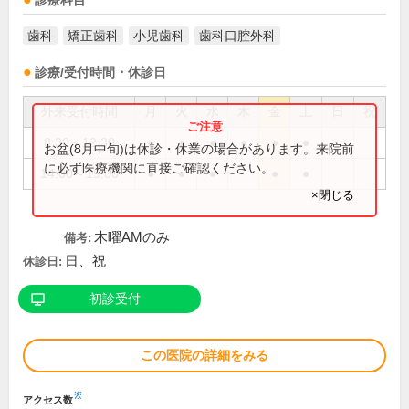
診療科目
歯科
矯正歯科
小児歯科
歯科口腔外科
診療/受付時間・休診日
外来受付時間
月
火
水
木
金
土
日
祝
8:30～12:30
●
●
●
●
●
●
お盆(8月中旬)は休診・休業の場合があります。来院前
に必ず医療機関に直接ご確認ください。
14:00～19:00
●
●
●
●
●
×閉じる
木曜AMのみ
備考:
日、祝
休診日:
初診受付
この医院の詳細をみる
※
アクセス数