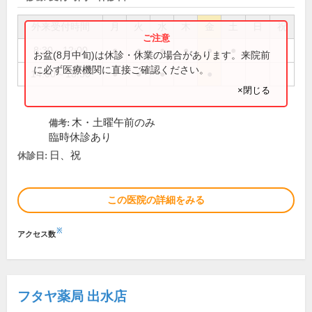
外来受付時間
月
火
水
木
金
土
日
祝
8:30～12:00
●
●
●
●
●
●
お盆(8月中旬)は休診・休業の場合があります。来院前
に必ず医療機関に直接ご確認ください。
14:00～18:30
●
●
●
●
×閉じる
木・土曜午前のみ
備考:
臨時休診あり
日、祝
休診日:
この医院の詳細をみる
※
アクセス数
フタヤ薬局 出水店