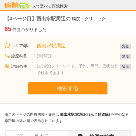
病院なび
人で選べる医院検索
【4ページ目】西出水駅周辺の
病院・クリニック
65
件見つかりました
西出水駅周辺
エリア/駅
変更
(未指定)
診療科目
追加
(未指定)フリーワード、予約、専門、症状など
詳細条件
追加
で検索できます
検索する
※このページの医療機関・薬局は
西出水駅(肥薩おれんじ鉄道線)
を中心に直
線距離の近い順で表示されています