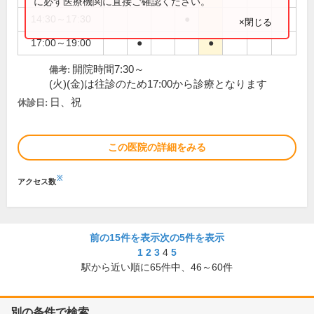
に必ず医療機関に直接ご確認ください。
14:30～17:30
●
×閉じる
17:00～19:00
●
●
開院時間7:30～
備考:
(火)(金)は往診のため17:00から診療となります
日、祝
休診日:
この医院の詳細をみる
※
アクセス数
前の15件を表示
次の5件を表示
1
2
3
4
5
駅から近い順に
65
件中、
46～60件
別の条件で検索