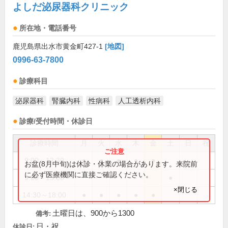
よしだ泌尿器科クリニック
所在地・電話番号
鹿児島県出水市黄金町427-1
[地図]
0996-63-7800
診療科目
泌尿器科
腎臓内科
性病科
人工透析内科
診療/受付時間・休診日
診療時間
月
火
水
木
金
土
日
祝
9:00～12:30
●
●
●
●
●
お盆(8月中旬)は休診・休業の場合があります。来院前
に必ず医療機関に直接ご確認ください。
9:00～13:00
●
×閉じる
14:30～18:00
●
●
●
●
●
土曜日は、900から1300
備考:
日・祝
休診日: