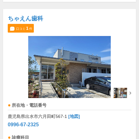
ちゃえん歯科
1
口コミ
件
所在地・電話番号
鹿児島県出水市六月田町567-1
[地図]
0996-67-2325
診療科目