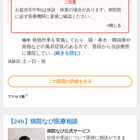
9:00～12:00
●
●
●
●
●
お盆(8月中旬)は休診・休業の場合があります。来院前
に必ず医療機関に直接ご確認ください。
12:00～17:00
●
●
●
●
●
×閉じる
発熱外来を実施しており、咳・鼻水・咽頭痛や
備考:
発熱などの風邪症状のある方で、普段から当診療所
に通院してい...(
続きを読む
)
土～日・祝
休診日:
この医院の詳細をみる
※
アクセス数
【24h】
病院なび医療相談
病院なび公式サービス
症状や受診について医師に相談ができま