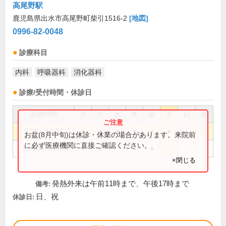
高尾野駅
鹿児島県出水市高尾野町柴引1516-2
[地図]
0996-82-0048
診療科目
内科
呼吸器科
消化器科
診療/受付時間・休診日
診療時間
月
火
水
木
金
土
日
祝
8:30～12:00
●
●
●
●
●
●
お盆(8月中旬)は休診・休業の場合があります。来院前
に必ず医療機関に直接ご確認ください。
14:00～18:00
●
●
●
●
×閉じる
発熱外来は午前11時まで、午後17時まで
備考:
日、祝
休診日: