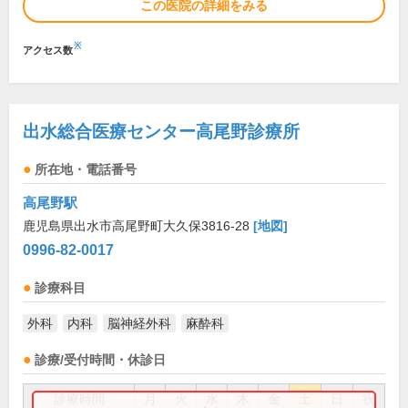
この医院の詳細をみる
※
アクセス数
出水総合医療センター高尾野診療所
所在地・電話番号
高尾野駅
鹿児島県出水市高尾野町大久保3816-28
[地図]
0996-82-0017
診療科目
外科
内科
脳神経外科
麻酔科
診療/受付時間・休診日
診療時間
月
火
水
木
金
土
日
祝