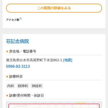
この医院の詳細をみる
※
アクセス数
荘記念病院
所在地・電話番号
鹿児島県出水市高尾野町下水流862-1
[地図]
0996-82-3113
診療科目
内科
精神科
神経科
診療/受付時間・休診日
診療時間
月
火
水
木
金
土
日
祝