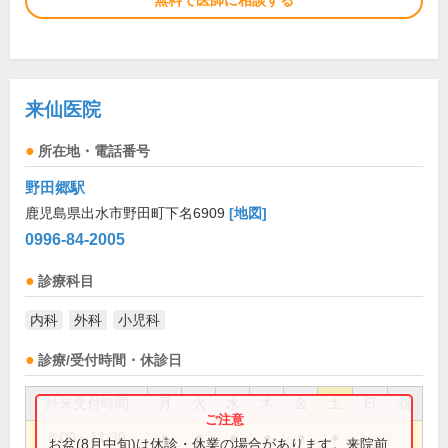
無料で医師に相談する
来仙医院
所在地・電話番号
野田郷駅
鹿児島県出水市野田町下名6909
[地図]
0996-84-2005
診療科目
内科
外科
小児科
診療/受付時間・休診日
外来受付時間
月
火
水
木
金
土
日
祝
8:00～11:30
●
●
●
●
●
●
お盆(8月中旬)は休診・休業の場合があります。来院前