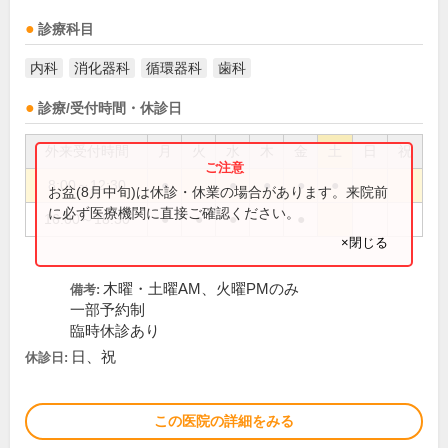
診療科目
内科
消化器科
循環器科
歯科
診療/受付時間・休診日
外来受付時間
月
火
水
木
金
土
日
祝
8:00～12:30
●
●
●
●
●
お盆(8月中旬)は休診・休業の場合があります。来院前
に必ず医療機関に直接ご確認ください。
16:00～18:30
●
●
●
●
×閉じる
木曜・土曜AM、火曜PMのみ
備考:
一部予約制
臨時休診あり
日、祝
休診日:
この医院の詳細をみる