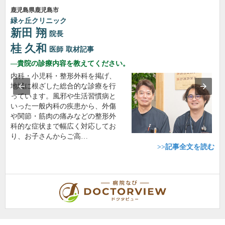
鹿児島県鹿児島市
緑ヶ丘クリニック
新田 翔
院長
桂 久和
医師
取材記事
貴院の診療内容を教えてください。
内科・小児科・整形外科を掲げ、
地域に根ざした総合的な診療を行
っています。風邪や生活習慣病と
いった一般内科の疾患から、外傷
や関節・筋肉の痛みなどの整形外
科的な症状まで幅広く対応してお
り、お子さんからご高…
>>記事全文を読む