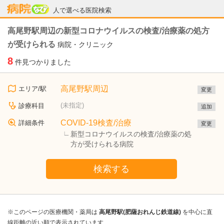
病院なび
人で選べる医院検索
高尾野駅周辺の新型コロナウイルスの検査/治療薬の処方
が受けられる
病院・クリニック
8
件見つかりました
高尾野駅周辺
エリア/駅
変更
(未指定)
診療科目
追加
COVID-19検査/治療
詳細条件
変更
新型コロナウイルスの検査/治療薬の処
方が受けられる病院
検索する
※このページの医療機関・薬局は
高尾野駅(肥薩おれんじ鉄道線)
を中心に直
線距離の近い順で表示されています