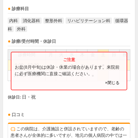
診療科目
内科
消化器科
整形外科
リハビリテーション科
循環器
科
外科
診療/受付時間・休診日
診療時間
月
火
水
木
金
土
日
祝
9:00～12:30
●
●
●
●
●
●
お盆(8月中旬)は休診・休業の場合があります。来院前
に必ず医療機関に直接ご確認ください。
14:00～17:30
●
●
●
●
●
×閉じる
日・祝
休診日:
口コミ
この病院は、介護施設と併設されていますので、老齢の
患者さんが全体的に多いですが、地元の個人病院の中では一