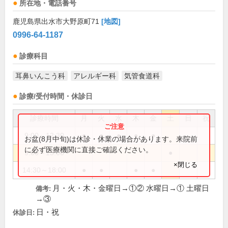
所在地・電話番号
鹿児島県出水市大野原町71
[地図]
0996-64-1187
診療科目
耳鼻いんこう科
アレルギー科
気管食道科
診療/受付時間・休診日
診療時間
月
火
水
木
金
土
日
祝
9:00～12:30
●
●
●
●
●
お盆(8月中旬)は休診・休業の場合があります。来院前
に必ず医療機関に直接ご確認ください。
9:00～13:00
●
×閉じる
14:30～18:00
●
●
●
●
月・火・木・金曜日→①② 水曜日→① 土曜日
備考:
→③
日・祝
休診日: