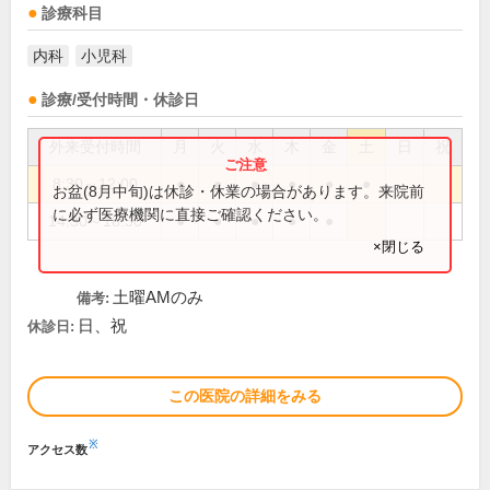
診療科目
内科
小児科
診療/受付時間・休診日
外来受付時間
月
火
水
木
金
土
日
祝
8:30～12:00
●
●
●
●
●
●
お盆(8月中旬)は休診・休業の場合があります。来院前
に必ず医療機関に直接ご確認ください。
14:30～18:30
●
●
●
●
●
×閉じる
土曜AMのみ
備考:
日、祝
休診日:
この医院の詳細をみる
※
アクセス数