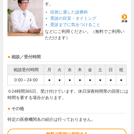
す。
症状に適した診療科
受診の目安・タイミング
受診までに気をつけること
などにご利用ください。（無料でご利用い
ただけます）
相談／受付時間
相談受付時間
月
火
水
木
金
土
日
祝
0:00～24:00
●
●
●
●
●
●
●
●
※24時間365日、受け付けています。休日深夜時間帯の回答には
時間を要する場合があります。
その他
特定の医療機関名の紹介は行っておりません。