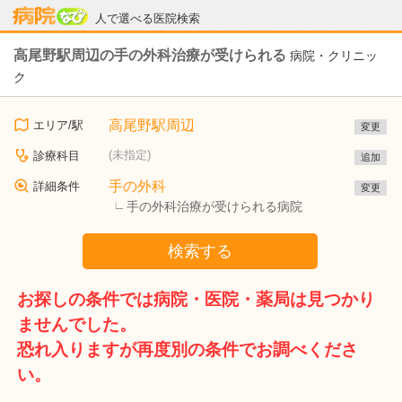
病院なび
人で選べる医院検索
高尾野駅周辺の手の外科治療が受けられる
病院・クリニッ
ク
高尾野駅周辺
エリア/駅
変更
(未指定)
診療科目
追加
手の外科
詳細条件
変更
手の外科治療が受けられる病院
検索する
お探しの条件では病院・医院・薬局は見つかり
ませんでした。
恐れ入りますが再度別の条件でお調べくださ
い。