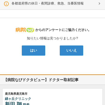
各都道府県の休日・夜間診療、救急、当番医情報
病院なび
からのアンケートにご協力ください。
知りたい情報は見つかりましたか?
はい
いいえ
【病院なびドクタビュー】ドクター取材記事
鹿児島県鹿児島市
緑ヶ丘クリニック
新田 翔
院長