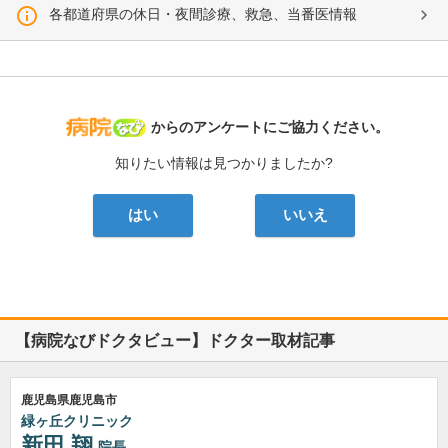
各都道府県の休日・夜間診療、救急、当番医情報
病院なび
からのアンケートにご協力ください。
知りたい情報は見つかりましたか?
はい
いいえ
【病院なびドクタビュー】ドクター取材記事
鹿児島県鹿児島市
緑ヶ丘クリニック
新田 翔
院長