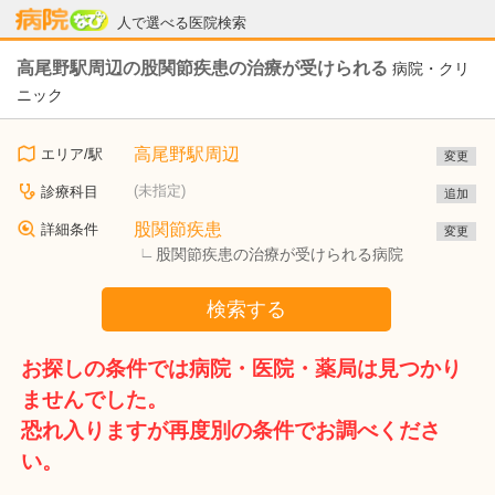
病院なび
人で選べる医院検索
高尾野駅周辺の股関節疾患の治療が受けられる
病院・クリ
ニック
高尾野駅周辺
エリア/駅
変更
(未指定)
診療科目
追加
股関節疾患
詳細条件
変更
股関節疾患の治療が受けられる病院
検索する
お探しの条件では病院・医院・薬局は見つかり
ませんでした。
恐れ入りますが再度別の条件でお調べくださ
い。