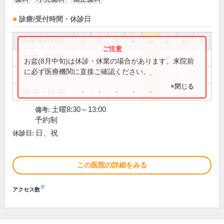
診療/受付時間・休診日
外来受付時間
月
火
水
木
金
土
日
祝
8:30～13:00
●
お盆(8月中旬)は休診・休業の場合があります。来院前
に必ず医療機関に直接ご確認ください。
9:00～12:30
●
●
●
●
●
×閉じる
14:30～19:00
●
●
●
●
●
土曜8:30～13:00
備考:
予約制
日、祝
休診日:
この医院の詳細をみる
※
アクセス数