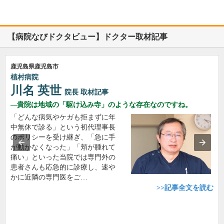
【病院なびドクタビュー】ドクター取材記事
鹿児島県鹿児島市
植村病院
川名 英世
院長
取材記事
貴院は地域の「駆け込み寺」のような存在なのですね。
「どんな病気やケガも拒まずに年
中無休で診る」という初代理事長
のポリシーを受け継ぎ、「急に手
が動かなくなった」「頬が腫れて
痛い」といった当院では専門外の
患者さんも応急的に診療し、速や
かに近隣の専門医をご…
>>記事全文を読む