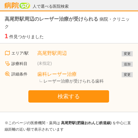
病院なび
人で選べる医院検索
高尾野駅周辺のレーザー治療が受けられる
病院・クリニッ
ク
1
件見つかりました
高尾野駅周辺
エリア/駅
変更
(未指定)
診療科目
追加
歯科レーザー治療
詳細条件
変更
レーザー治療が受けられる歯科
検索する
※このページの医療機関・薬局は
高尾野駅(肥薩おれんじ鉄道線)
を中心に直
線距離の近い順で表示されています