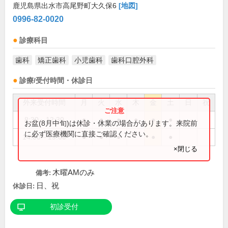
鹿児島県出水市高尾野町大久保6
[地図]
0996-82-0020
診療科目
歯科
矯正歯科
小児歯科
歯科口腔外科
診療/受付時間・休診日
外来受付時間
月
火
水
木
金
土
日
祝
8:30～12:30
●
●
●
●
●
●
お盆(8月中旬)は休診・休業の場合があります。来院前
に必ず医療機関に直接ご確認ください。
14:00～19:00
●
●
●
●
●
×閉じる
木曜AMのみ
備考:
日、祝
休診日:
初診受付