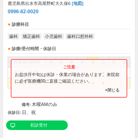
鹿児島県出水市高尾野町大久保6
[地図]
0996-82-0020
診療科目
歯科
矯正歯科
小児歯科
歯科口腔外科
診療/受付時間・休診日
外来受付時間
月
火
水
木
金
土
日
祝
8:30～12:30
●
●
●
●
●
●
お盆(8月中旬)は休診・休業の場合があります。来院前
に必ず医療機関に直接ご確認ください。
14:00～19:00
●
●
●
●
●
×閉じる
木曜AMのみ
備考:
日、祝
休診日:
初診受付