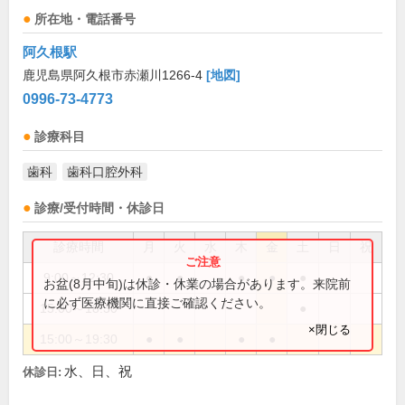
所在地・電話番号
阿久根駅
鹿児島県阿久根市赤瀬川1266-4
[地図]
0996-73-4773
診療科目
歯科
歯科口腔外科
診療/受付時間・休診日
診療時間
月
火
水
木
金
土
日
祝
9:00～12:30
●
●
●
●
●
お盆(8月中旬)は休診・休業の場合があります。来院前
に必ず医療機関に直接ご確認ください。
15:00～18:30
●
×閉じる
15:00～19:30
●
●
●
●
水、日、祝
休診日: