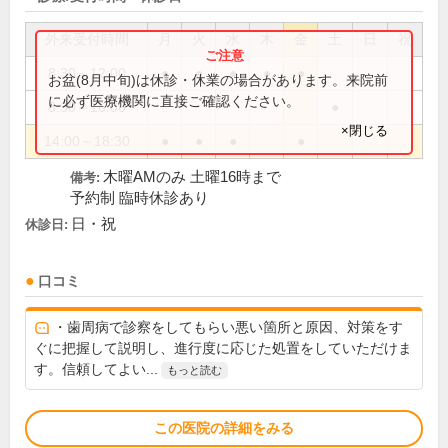
外来受付時間
月
火
水
木
金
土
日
祝
8:30～12:00
●
●
●
●
●
お盆(8月中旬)は休診・休業の場合があります。来院前
に必ず医療機関に直接ご確認ください。
8:30～16:00
●
×閉じる
14:00～18:30
●
●
●
●
木曜AMのみ 土曜16時まで
備考:
予約制 臨時休診あり
日・祝
休診日:
口コミ
・歯周病で診察をしてもらい悪い箇所と原因、対策をす
ぐに把握して説明し、進行度に応じた処置をしていただけま
す。信頼してよい...
もっと読む
この医院の詳細をみる