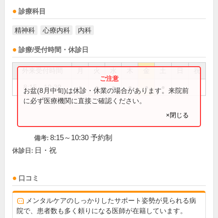
診療科目
精神科
心療内科
内科
診療/受付時間・休診日
外来受付時間
月
火
水
木
金
土
日
祝
8:15～10:30
●
●
●
●
●
●
お盆(8月中旬)は休診・休業の場合があります。来院前
に必ず医療機関に直接ご確認ください。
×閉じる
8:15～10:30 予約制
備考:
日・祝
休診日:
口コミ
メンタルケアのしっかりしたサポート姿勢が見られる病
院で、患者数も多く頼りになる医師が在籍しています。