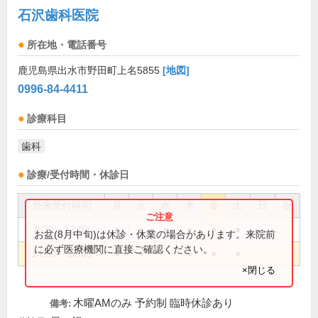
石沢歯科医院
所在地・電話番号
鹿児島県出水市野田町上名5855
[地図]
0996-84-4411
診療科目
歯科
診療/受付時間・休診日
外来受付時間
月
火
水
木
金
土
日
祝
8:30～12:00
●
●
●
●
●
●
お盆(8月中旬)は休診・休業の場合があります。来院前
に必ず医療機関に直接ご確認ください。
14:30～18:00
●
●
●
●
●
×閉じる
木曜AMのみ 予約制 臨時休診あり
備考: