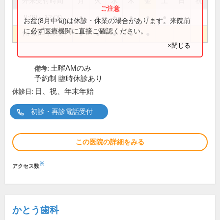
外来受付時間
月
火
水
木
金
土
日
祝
9:00～12:00
●
●
●
●
●
●
お盆(8月中旬)は休診・休業の場合があります。来院前
に必ず医療機関に直接ご確認ください。
14:00～18:30
●
●
●
●
●
×閉じる
土曜AMのみ
備考:
予約制 臨時休診あり
日、祝、年末年始
休診日:
初診・再診電話受付
この医院の詳細をみる
※
アクセス数
かとう歯科