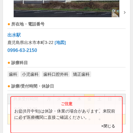
所在地・電話番号
出水駅
鹿児島県出水市本町3-22
[地図]
0996-63-2150
診療科目
歯科
小児歯科
歯科口腔外科
矯正歯科
診療/受付時間・休診日
外来受付時間
月
火
水
木
金
土
日
祝
9:00～13:00
●
●
●
●
●
●
お盆(8月中旬)は休診・休業の場合があります。来院前
に必ず医療機関に直接ご確認ください。
14:30～18:00
●
●
●
●
●
×閉じる