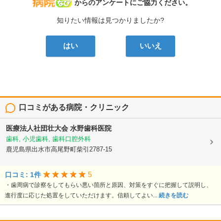
病院なび
からのアンケートにご協力ください。
知りたい情報は見つかりましたか?
はい
いいえ
口コミがある病院・クリニック
医療法人社団壮大会
水野歯科医院
歯科, 小児歯科, 歯科口腔外科
鹿児島県出水市高尾野町柴引2787-15
5
口コミ: 1件
・歯周病で診察をしてもらい悪い箇所と原因、対策をすぐに把握して説明し、
進行度に応じた処置をしていただけます。信頼してよい...
続きを読む