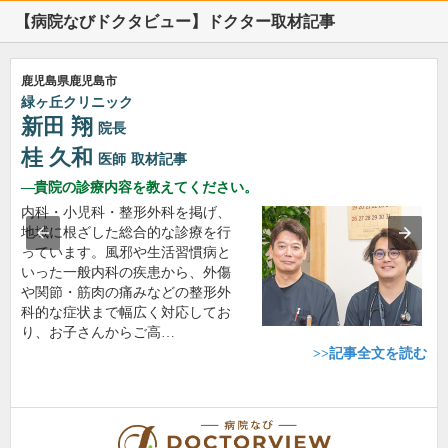
【病院なびドクタビュー】ドクター取材記事
鹿児島県鹿児島市
緑ヶ丘クリニック
新田 翔
院長
桂 久和
医師
取材記事
貴院の診療内容を教えてください。
内科・小児科・整形外科を掲げ、
地域に根ざした総合的な診療を行
っています。風邪や生活習慣病と
いった一般内科の疾患から、外傷
や関節・筋肉の痛みなどの整形外
科的な症状まで幅広く対応してお
り、お子さんからご高…
>>記事全文を読む