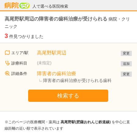
病院なび
人で選べる医院検索
高尾野駅周辺の障害者の歯科治療が受けられる
病院・クリ
ニック
3
件見つかりました
高尾野駅周辺
エリア/駅
変更
(未指定)
診療科目
追加
障害者の歯科治療
詳細条件
変更
障害者の歯科治療が受けられる歯科
検索する
※このページの医療機関・薬局は
高尾野駅(肥薩おれんじ鉄道線)
を中心に直
線距離の近い順で表示されています