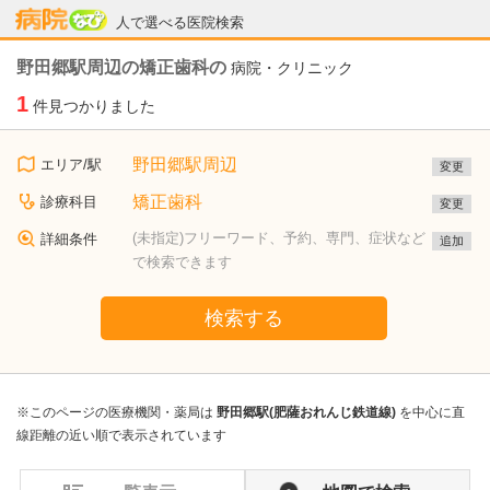
病院なび
人で選べる医院検索
野田郷駅周辺の矯正歯科の
病院・クリニック
1
件見つかりました
野田郷駅周辺
エリア/駅
変更
矯正歯科
診療科目
変更
(未指定)フリーワード、予約、専門、症状など
詳細条件
追加
で検索できます
検索する
※このページの医療機関・薬局は
野田郷駅(肥薩おれんじ鉄道線)
を中心に直
線距離の近い順で表示されています