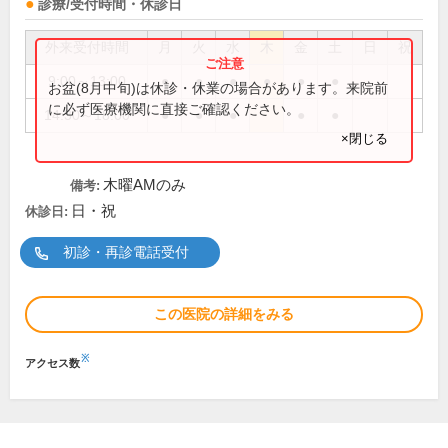
診療/受付時間・休診日
外来受付時間
月
火
水
木
金
土
日
祝
9:00～13:00
●
●
●
●
●
●
お盆(8月中旬)は休診・休業の場合があります。来院前
に必ず医療機関に直接ご確認ください。
14:30～18:00
●
●
●
●
●
×閉じる
木曜AMのみ
備考:
日・祝
休診日:
初診・再診電話受付
この医院の詳細をみる
※
アクセス数