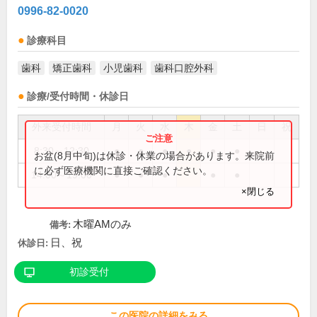
0996-82-0020
診療科目
歯科
矯正歯科
小児歯科
歯科口腔外科
診療/受付時間・休診日
外来受付時間
月
火
水
木
金
土
日
祝
8:30～12:30
●
●
●
●
●
●
お盆(8月中旬)は休診・休業の場合があります。来院前
に必ず医療機関に直接ご確認ください。
14:00～19:00
●
●
●
●
●
×閉じる
木曜AMのみ
備考:
日、祝
休診日:
初診受付
この医院の詳細をみる