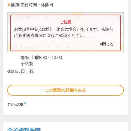
診療/受付時間・休診日
外来受付時間
月
火
水
木
金
土
日
祝
8:30～13:00
●
お盆(8月中旬)は休診・休業の場合があります。来院前
に必ず医療機関に直接ご確認ください。
9:00～12:30
●
●
●
●
●
×閉じる
14:30～19:00
●
●
●
●
●
土曜8:30～13:00
備考:
予約制
日、祝
休診日:
この医院の詳細をみる
※
アクセス数
金子歯科医院