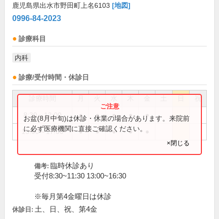
鹿児島県出水市野田町上名6103
[地図]
0996-84-2023
診療科目
内科
診療/受付時間・休診日
診療時間
月
火
水
木
金
土
日
祝
8:30～12:00
●
●
●
●
●
お盆(8月中旬)は休診・休業の場合があります。来院前
に必ず医療機関に直接ご確認ください。
13:00～17:00
●
●
●
●
●
×閉じる
臨時休診あり
備考:
受付8:30~11:30 13:00~16:30
※毎月第4金曜日は休診
土、日、祝、第4金
休診日: