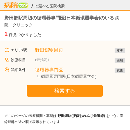
病院なび
人で選べる医院検索
野田郷駅周辺の循環器専門医(日本循環器学会)のいる
病
院・クリニック
1
件見つかりました
野田郷駅周辺
エリア/駅
変更
(未指定)
診療科目
追加
循環器専門医
詳細条件
変更
循環器専門医(日本循環器学会)
検索する
※このページの医療機関・薬局は
野田郷駅(肥薩おれんじ鉄道線)
を中心に直
線距離の近い順で表示されています