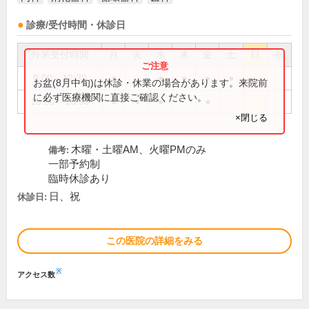
診療/受付時間・休診日
外来受付時間
月
火
水
木
金
土
日
祝
8:00～12:30
●
●
●
●
●
お盆(8月中旬)は休診・休業の場合があります。来院前
に必ず医療機関に直接ご確認ください。
16:00～18:30
●
●
●
●
×閉じる
木曜・土曜AM、火曜PMのみ
備考:
一部予約制
臨時休診あり
日、祝
休診日:
この医院の詳細をみる
※
アクセス数