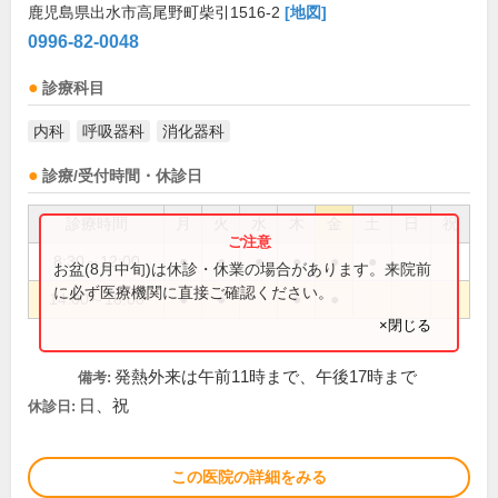
鹿児島県出水市高尾野町柴引1516-2
[地図]
0996-82-0048
診療科目
内科
呼吸器科
消化器科
診療/受付時間・休診日
診療時間
月
火
水
木
金
土
日
祝
8:30～12:00
●
●
●
●
●
●
お盆(8月中旬)は休診・休業の場合があります。来院前
に必ず医療機関に直接ご確認ください。
14:00～18:00
●
●
●
●
×閉じる
発熱外来は午前11時まで、午後17時まで
備考:
日、祝
休診日:
この医院の詳細をみる