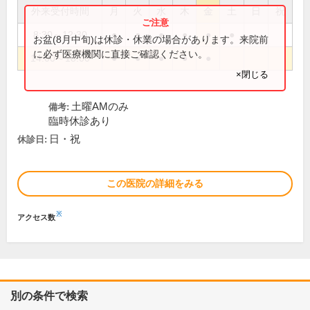
外来受付時間
月
火
水
木
金
土
日
祝
8:30～12:30
●
●
●
●
●
●
お盆(8月中旬)は休診・休業の場合があります。来院前
に必ず医療機関に直接ご確認ください。
14:00～18:00
●
●
●
●
●
×閉じる
土曜AMのみ
備考:
臨時休診あり
日・祝
休診日:
この医院の詳細をみる
※
アクセス数
別の条件で検索