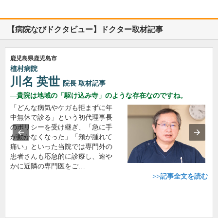
【病院なびドクタビュー】ドクター取材記事
鹿児島県鹿児島市
植村病院
川名 英世
院長
取材記事
貴院は地域の「駆け込み寺」のような存在なのですね。
「どんな病気やケガも拒まずに年
中無休で診る」という初代理事長
のポリシーを受け継ぎ、「急に手
が動かなくなった」「頬が腫れて
痛い」といった当院では専門外の
患者さんも応急的に診療し、速や
かに近隣の専門医をご…
>>記事全文を読む