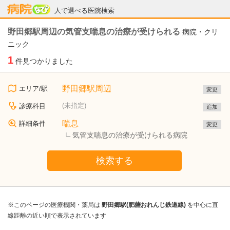
病院なび
人で選べる医院検索
野田郷駅周辺の気管支喘息の治療が受けられる
病院・クリ
ニック
1
件見つかりました
野田郷駅周辺
エリア/駅
変更
(未指定)
診療科目
追加
喘息
詳細条件
変更
気管支喘息の治療が受けられる病院
検索する
※このページの医療機関・薬局は
野田郷駅(肥薩おれんじ鉄道線)
を中心に直
線距離の近い順で表示されています