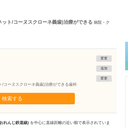
ネット/コーヌスクローネ義歯)治療ができる
病院・ク
変更
追加
変更
ト/コーヌスクローネ義歯)治療ができる歯科
検索する
鹿児島県鹿児島市
緑ヶ丘クリニック
新田 翔
院長
薩おれんじ鉄道線)
を中心に直線距離の近い順で表示されていま
桂 久和
医師
取材記事