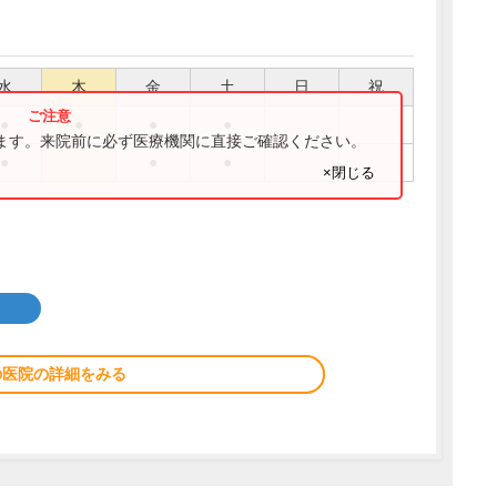
水
木
金
土
日
祝
●
●
●
●
ります。来院前に必ず医療機関に直接ご確認ください。
●
●
●
×閉じる
の医院の詳細をみる