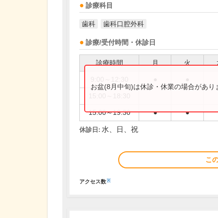
診療科目
歯科
歯科口腔外科
診療/受付時間・休診日
診療時間
月
火
9:00～12:30
●
●
お盆(8月中旬)は休診・休業の場合があ
15:00～18:30
15:00～19:30
●
●
水、日、祝
休診日:
こ
※
アクセス数