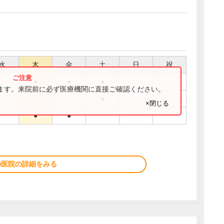
水
木
金
土
日
祝
●
●
●
ります。来院前に必ず医療機関に直接ご確認ください。
●
×閉じる
●
●
の医院の詳細をみる