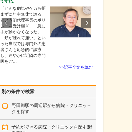
ですね。
診療されていま
ありますか?
「どんな病気やケガも拒
父の代から「地
まずに年中無休で診る」
りつけ医として
という初代理事長のポリ
うなご相談にも
シーを受け継ぎ、「急に
という姿勢で診
手が動かなくなった」
ており、その思
「頬が腫れて痛い」とい
も変わっていま
った当院では専門外の患
の専門にかかわ
者さんも応急的に診療
なかの不調や貧
し、速やかに近隣の専門
期障害による不
医をご…
>>記事全文を読む
ど…
別の条件で検索
野田郷駅の周辺駅から病院・クリニッ
クを探す
予約ができる病院・クリニックを探す(野