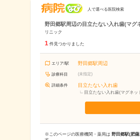
病院なび
人で選べる医院検索
野田郷駅周辺の目立たない入れ歯(マグ
リニック
1
件見つかりました
野田郷駅周辺
エリア/駅
(未指定)
診療科目
目立たない入れ歯
詳細条件
目立たない入れ歯(マグネッ
※このページの医療機関・薬局は
野田郷駅(肥
す