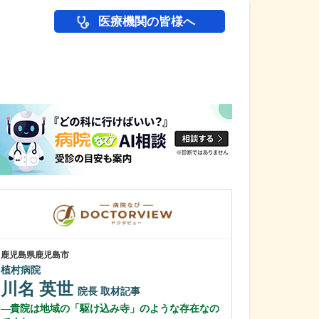
医療機関の皆様へ
医師(ドクター)の
鹿児島県鹿児島市
鹿児島県鹿児島市
植村病院
冨永内科
川名 英世
冨永 裕一
院長
取材記事
貴院は地域の「駆け込み寺」のような存在なの
外来診療につい