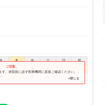
水
木
金
土
日
祝
●
●
●
●
ります。来院前に必ず医療機関に直接ご確認ください。
●
●
●
×閉じる