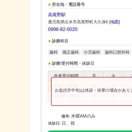
所在地・電話番号
高尾野駅
鹿児島県出水市高尾野町大久保6
[地図]
0996-82-0020
診療科目
歯科
矯正歯科
小児歯科
歯科口腔外科
診療/受付時間・休診日
外来受付時間
月
火
8:30～12:30
●
●
お盆(8月中旬)は休診・休業の場合があ
14:00～19:00
●
●
木曜AMのみ
備考:
日、祝
休診日: