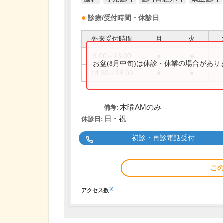
診療/受付時間・休診日
外来受付時間
月
火
9:00～13:00
●
●
お盆(8月中旬)は休診・休業の場合があ
14:30～18:00
●
●
木曜AMのみ
備考:
日・祝
休診日:
初診・再診電話受付
こ
※
アクセス数