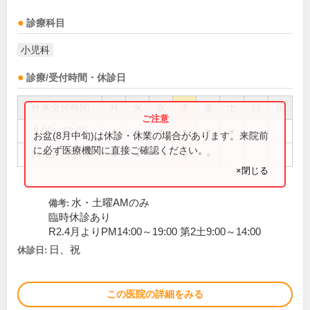
診療科目
小児科
診療/受付時間・休診日
外来受付時間
月
火
水
木
金
土
日
祝
9:00～12:00
●
●
●
●
●
●
お盆(8月中旬)は休診・休業の場合があります。来院前
に必ず医療機関に直接ご確認ください。
14:00～18:00
●
●
●
●
×閉じる
水・土曜AMのみ
備考:
臨時休診あり
R2.4月よりPM14:00～19:00 第2土9:00～14:00
日、祝
休診日:
この医院の詳細をみる