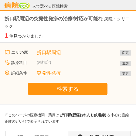
病院なび
人で選べる医院検索
折口駅周辺の突発性発疹の治療/対応が可能な
病院・クリニ
ック
1
件見つかりました
折口駅周辺
エリア/駅
変更
(未指定)
診療科目
追加
突発性発疹
詳細条件
変更
検索する
※このページの医療機関・薬局は
折口駅(肥薩おれんじ鉄道線)
を中心に直線
距離の近い順で表示されています