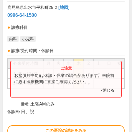
鹿児島県出水市平和町25-2
[地図]
0996-64-1500
診療科目
内科
小児科
診療/受付時間・休診日
外来受付時間
月
火
水
木
金
土
日
祝
8:30～12:00
●
●
●
●
●
●
お盆(8月中旬)は休診・休業の場合があります。来院前
に必ず医療機関に直接ご確認ください。
14:30～18:30
●
●
●
●
●
×閉じる
土曜AMのみ
備考:
日、祝
休診日:
この医院の詳細をみる