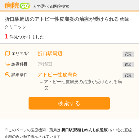
病院なび
人で選べる医院検索
折口駅周辺のアトピー性皮膚炎の治療が受けられる
病院・
クリニック
1
件見つかりました
折口駅周辺
エリア/駅
変更
(未指定)
診療科目
追加
アトピー性皮膚炎
詳細条件
変更
アトピー性皮膚炎の治療が受けられる病
院
検索する
※このページの医療機関・薬局は
折口駅(肥薩おれんじ鉄道線)
を中心に直線
距離の近い順で表示されています