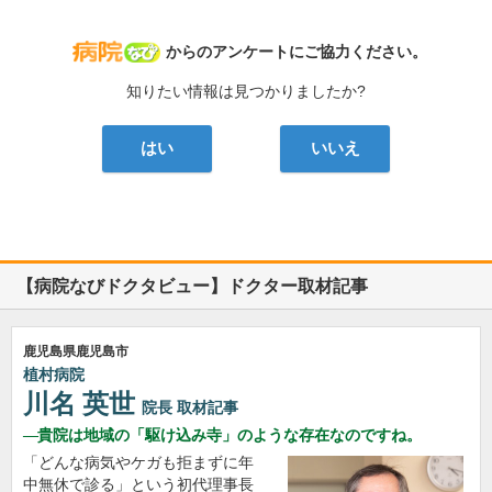
病院なび
からのアンケートにご協力ください。
知りたい情報は見つかりましたか?
はい
いいえ
【病院なびドクタビュー】ドクター取材記事
鹿児島県鹿児島市
植村病院
川名 英世
院長
取材記事
貴院は地域の「駆け込み寺」のような存在なのですね。
「どんな病気やケガも拒まずに年
中無休で診る」という初代理事長