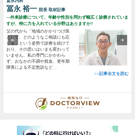
冨永内科
冨永 裕一
院長
取材記事
外来診療について、年齢や性別を問わず幅広く診療されていま
すが、特に力を入れている分野はありますか?
父の代から「地域のかかりつけ医
として、どのようなご相談にも応
じる」という姿勢で診療を続けて
おり、その思いはいまも変わって
いません。私の専門にかかわら
ず、おなかの不調や貧血、更年期
障害による不定愁訴など…
>>記事全文を読む