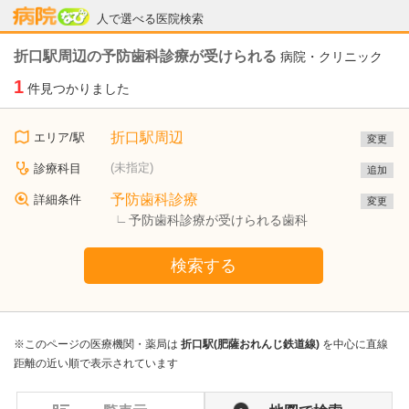
病院なび
人で選べる医院検索
折口駅周辺の予防歯科診療が受けられる
病院・クリニック
1
件見つかりました
折口駅周辺
エリア/駅
変更
(未指定)
診療科目
追加
予防歯科診療
詳細条件
変更
予防歯科診療が受けられる歯科
検索する
※このページの医療機関・薬局は
折口駅(肥薩おれんじ鉄道線)
を中心に直線
距離の近い順で表示されています