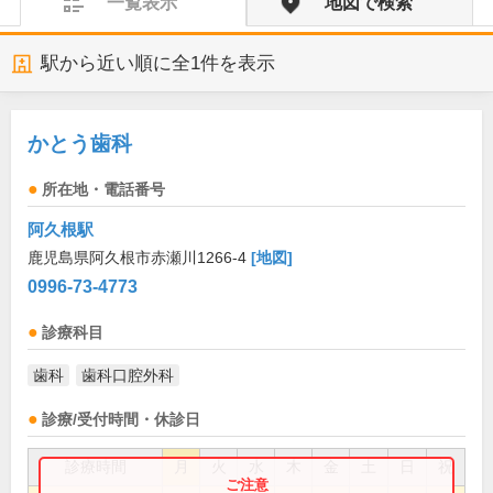
一覧表示
地図で検索
駅から近い順に全
1
件を表示
かとう歯科
所在地・電話番号
阿久根駅
鹿児島県阿久根市赤瀬川1266-4
[地図]
0996-73-4773
診療科目
歯科
歯科口腔外科
診療/受付時間・休診日
診療時間
月
火
水
木
金
土
日
祝