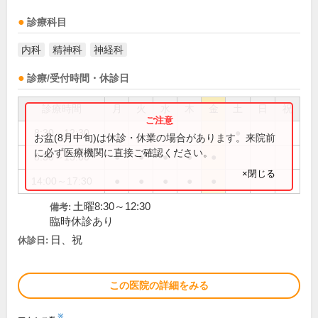
診療科目
内科
精神科
神経科
診療/受付時間・休診日
診療時間
月
火
水
木
金
土
日
祝
8:30～12:30
●
お盆(8月中旬)は休診・休業の場合があります。来院前
に必ず医療機関に直接ご確認ください。
8:30～13:00
●
●
●
●
●
×閉じる
14:00～17:30
●
●
●
●
●
土曜8:30～12:30
備考:
臨時休診あり
日、祝
休診日:
この医院の詳細をみる
※