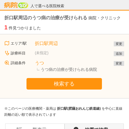
病院なび
人で選べる医院検索
折口駅周辺のうつ病の治療が受けられる
病院・クリニック
1
件見つかりました
折口駅周辺
エリア/駅
変更
(未指定)
診療科目
追加
うつ
詳細条件
変更
うつ病の治療が受けられる病院
検索する
※このページの医療機関・薬局は
折口駅(肥薩おれんじ鉄道線)
を中心に直線
距離の近い順で表示されています