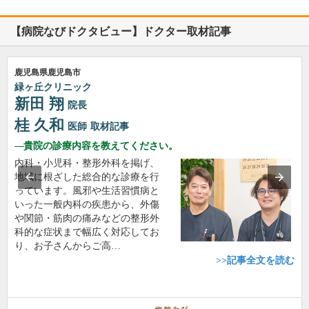
【病院なびドクタビュー】ドクター取材記事
鹿児島県鹿児島市
緑ヶ丘クリニック
新田 翔
院長
桂 久和
医師
取材記事
貴院の診療内容を教えてください。
内科・小児科・整形外科を掲げ、
地域に根ざした総合的な診療を行
っています。風邪や生活習慣病と
いった一般内科の疾患から、外傷
や関節・筋肉の痛みなどの整形外
科的な症状まで幅広く対応してお
り、お子さんからご高…
>>記事全文を読む