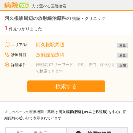
病院なび
人で選べる医院検索
阿久根駅周辺の放射線治療科の
病院・クリニック
1
件見つかりました
阿久根駅周辺
エリア/駅
変更
放射線治療科
診療科目
変更
(未指定)フリーワード、予約、専門、症状など
詳細条件
追加
で検索できます
検索する
※このページの医療機関・薬局は
阿久根駅(肥薩おれんじ鉄道線)
を中心に直
線距離の近い順で表示されています