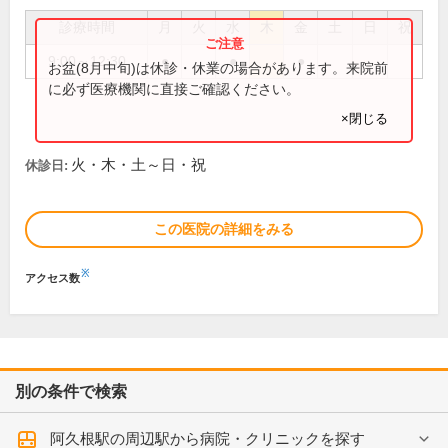
診療時間
月
火
水
木
金
土
日
祝
9:00～12:30
●
●
●
お盆(8月中旬)は休診・休業の場合があります。来院前
に必ず医療機関に直接ご確認ください。
×閉じる
火・木・土～日・祝
休診日:
この医院の詳細をみる
※
アクセス数
別の条件で検索
阿久根駅の周辺駅から病院・クリニックを探す