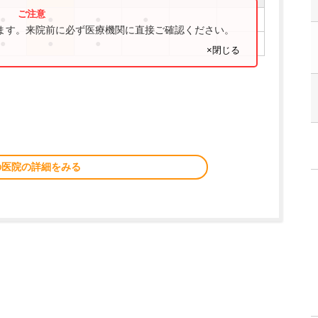
●
●
●
●
ります。来院前に必ず医療機関に直接ご確認ください。
●
●
●
×閉じる
の医院の詳細をみる