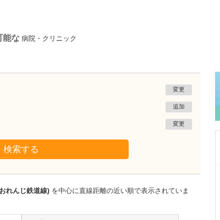
可能な
病院・クリニック
変更
追加
変更
検索する
千葉県君津市
鈴木病院
薩おれんじ鉄道線)
を中心に直線距離の近い順で表示されていま
鈴木 研也
院長
取材記事
貴院の特長や力を入れている診療を教えてくだ