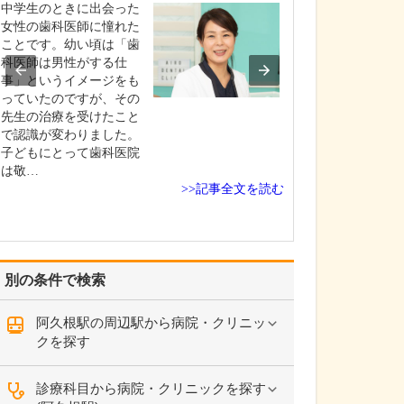
中学生のときに出会った
貴院の診療内容
女性の歯科医師に憧れた
内科・小児科・
ことです。幼い頃は「歯
を掲げ、地域に
科医師は男性がする仕
総合的な診療を
事」というイメージをも
ます。風邪や生
っていたのですが、その
といった一般内
先生の治療を受けたこと
から、外傷や関
で認識が変わりました。
の痛みなどの整
子どもにとって歯科医院
な症状まで幅広
は敬…
ており、お子さ
>>記事全文を読む
高…
別の条件で検索
阿久根駅の周辺駅から病院・クリニッ
クを探す
診療科目から病院・クリニックを探す