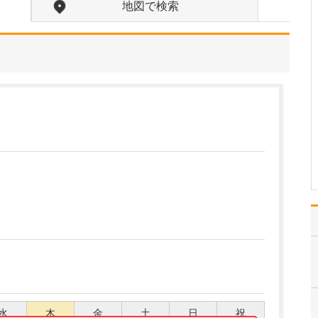
さい。
地図で検索
当院は、代々この地域に
密着して、住民の方々の
健康維持や健康増進のた
めに力を尽くしてきまし
た。検査・診断を含めた
初期診療、生活習慣病の
治療・管理、予防接種、
健康診断、がん検診も含
めて患者さんのニーズに
応…
>>記事全文を読む
水
木
金
土
日
祝