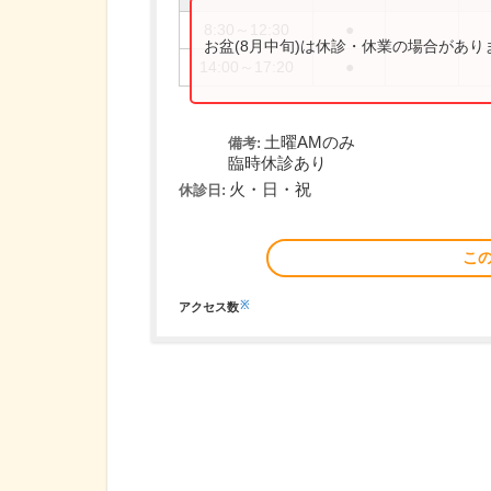
8:30～12:30
●
お盆(8月中旬)は休診・休業の場合があ
14:00～17:20
●
土曜AMのみ
備考:
臨時休診あり
火・日・祝
休診日:
こ
※
アクセス数