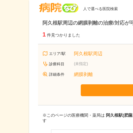
病院なび
人で選べる医院検索
阿久根駅周辺の網膜剥離の治療/対応が
1
件見つかりました
阿久根駅周辺
エリア/駅
(未指定)
診療科目
網膜剥離
詳細条件
※このページの医療機関・薬局は
阿久根駅(肥
す