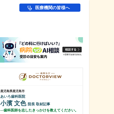
医療機関の皆様へ
医師(ドクター)の
鹿児島県鹿児島市
鹿児島県鹿児島市
あいろ歯科医院
緑ヶ丘クリニッ
新田 翔
小濱 文色
院長
院長
取材記事
桂 久和
歯科医師を志したきっかけを教えてください。
医師