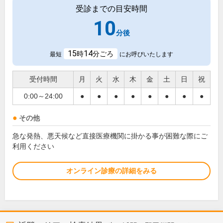
受診までの目安時間
10
分後
15
14
時
分ごろ
最短
にお呼びいたします
受付時間
月
火
水
木
金
土
日
祝
0:00～24:00
●
●
●
●
●
●
●
●
その他
急な発熱、悪天候など直接医療機関に掛かる事が困難な際にご
利用ください
オンライン診療の詳細をみる