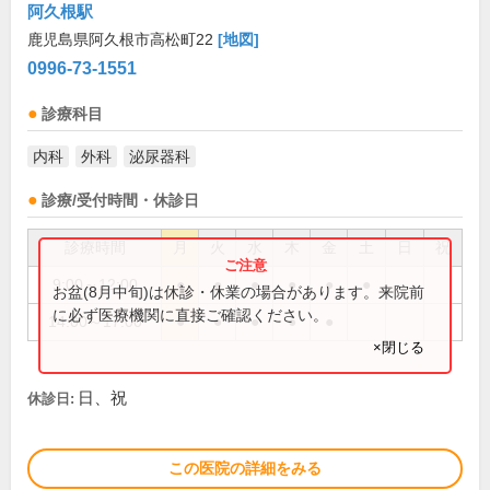
阿久根駅
鹿児島県阿久根市高松町22
[地図]
0996-73-1551
診療科目
内科
外科
泌尿器科
診療/受付時間・休診日
診療時間
月
火
水
木
金
土
日
祝
9:00～12:00
●
●
●
●
●
●
お盆(8月中旬)は休診・休業の場合があります。来院前
に必ず医療機関に直接ご確認ください。
14:00～17:00
●
●
●
●
●
×閉じる
日、祝
休診日:
この医院の詳細をみる