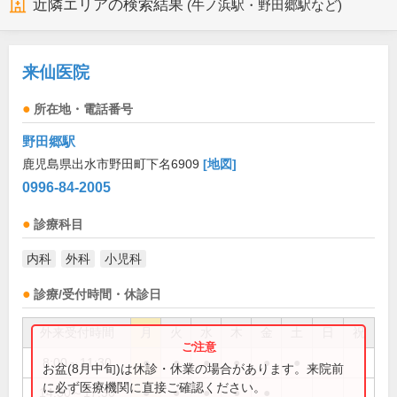
近隣エリアの検索結果
(牛ノ浜駅・野田郷駅など)
来仙医院
所在地・電話番号
野田郷駅
鹿児島県出水市野田町下名6909
[地図]
0996-84-2005
診療科目
内科
外科
小児科
診療/受付時間・休診日
外来受付時間
月
火
水
木
金
土
日
祝
8:00～11:30
●
●
●
●
●
●
お盆(8月中旬)は休診・休業の場合があります。来院前
に必ず医療機関に直接ご確認ください。
14:30～17:30
●
●
●
●
●