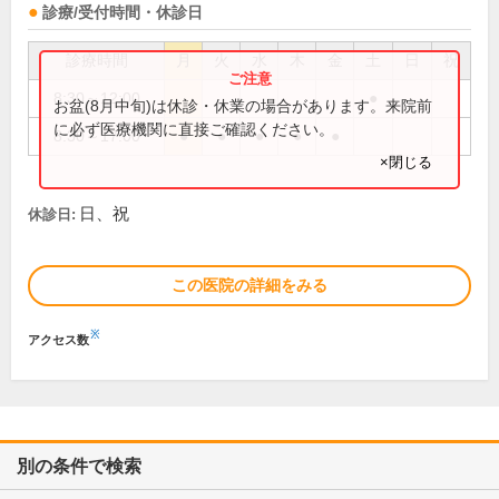
診療/受付時間・休診日
診療時間
月
火
水
木
金
土
日
祝
8:30～12:00
●
お盆(8月中旬)は休診・休業の場合があります。来院前
に必ず医療機関に直接ご確認ください。
8:30～17:00
●
●
●
●
●
×閉じる
日、祝
休診日:
この医院の詳細をみる
※
アクセス数
別の条件で検索