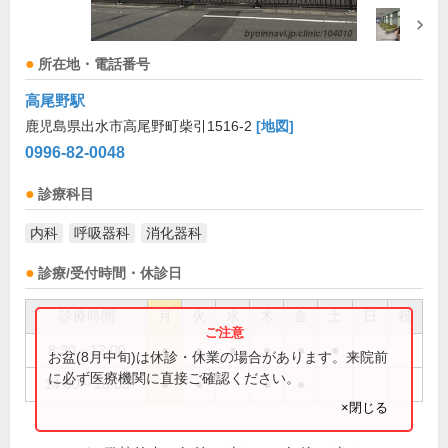
所在地・電話番号
高尾野駅
鹿児島県出水市高尾野町柴引1516-2
[地図]
0996-82-0048
診療科目
内科
呼吸器科
消化器科
診療/受付時間・休診日
診療時間
月
火
水
木
金
土
日
祝
8:30～12:00
●
●
●
●
●
●
お盆(8月中旬)は休診・休業の場合があります。来院前
に必ず医療機関に直接ご確認ください。
14:00～18:00
●
●
●
●
×閉じる