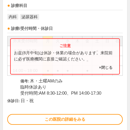
診療科目
内科
泌尿器科
診療/受付時間・休診日
外来受付時間
月
火
水
木
金
土
日
祝
8:30～12:30
●
お盆(8月中旬)は休診・休業の場合があります。来院前
に必ず医療機関に直接ご確認ください。
9:00～12:30
●
●
●
●
●
×閉じる
14:00～18:00
●
●
●
●
木・土曜AMのみ
備考:
臨時休診あり
受付時間:AM 8:30-12:00、PM 14:00-17:30
日・祝
休診日:
この医院の詳細をみる