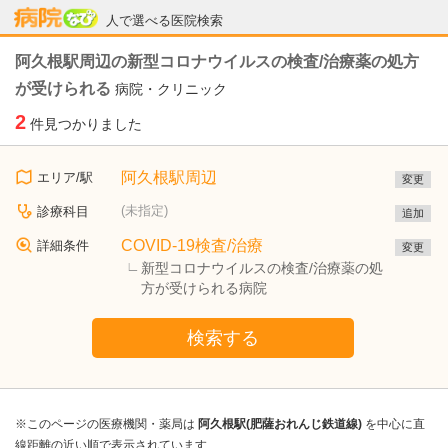
病院なび
人で選べる医院検索
阿久根駅周辺の新型コロナウイルスの検査/治療薬の処方
が受けられる
病院・クリニック
2
件見つかりました
阿久根駅周辺
エリア/駅
変更
(未指定)
診療科目
追加
COVID-19検査/治療
詳細条件
変更
新型コロナウイルスの検査/治療薬の処
方が受けられる病院
検索する
※このページの医療機関・薬局は
阿久根駅(肥薩おれんじ鉄道線)
を中心に直
線距離の近い順で表示されています