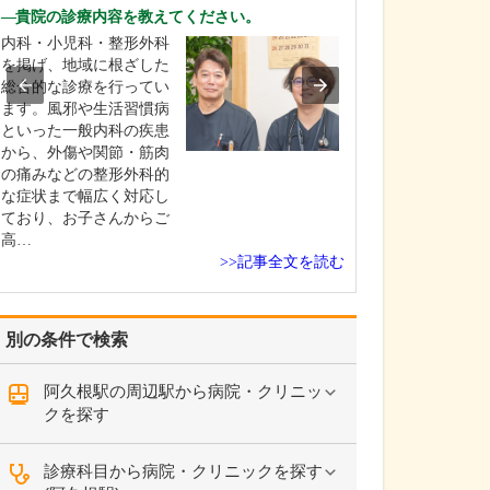
ですね。
貴院の診療内容を教えてください。
「どんな病気や
内科・小児科・整形外科
まずに年中無休
を掲げ、地域に根ざした
という初代理事
総合的な診療を行ってい
シーを受け継ぎ
ます。風邪や生活習慣病
手が動かなくな
といった一般内科の疾患
「頬が腫れて痛
から、外傷や関節・筋肉
った当院では専
の痛みなどの整形外科的
者さんも応急的
な症状まで幅広く対応し
し、速やかに近
ており、お子さんからご
医をご…
高…
>>記事全文を読む
別の条件で検索
阿久根駅の周辺駅から病院・クリニッ
クを探す
診療科目から病院・クリニックを探す