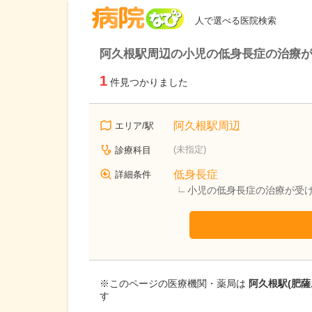
病院なび
人で選べる医院検索
阿久根駅周辺の小児の低身長症の治療
1
件見つかりました
阿久根駅周辺
エリア/駅
(未指定)
診療科目
低身長症
詳細条件
小児の低身長症の治療が受
※このページの医療機関・薬局は
阿久根駅(肥
す