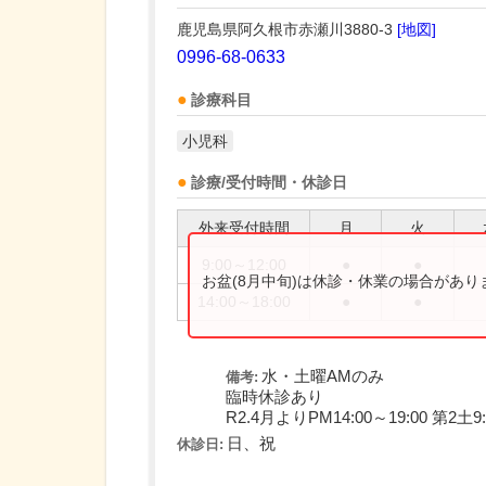
鹿児島県阿久根市赤瀬川3880-3
[地図]
0996-68-0633
診療科目
小児科
診療/受付時間・休診日
外来受付時間
月
火
9:00～12:00
●
●
お盆(8月中旬)は休診・休業の場合があ
14:00～18:00
●
●
水・土曜AMのみ
備考:
臨時休診あり
R2.4月よりPM14:00～19:00 第2土9:
日、祝
休診日: