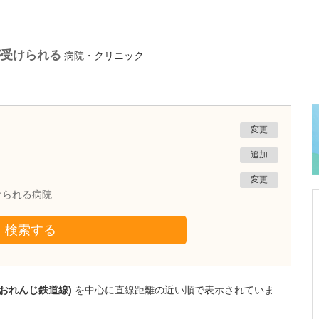
が受けられる
病院・クリニック
変更
追加
変更
けられる病院
検索する
鹿児島県鹿児島市
冨永内科
冨永 裕一
薩おれんじ鉄道線)
を中心に直線距離の近い順で表示されていま
院長
取材記事
外来診療について、年齢や性別を問わず幅広く