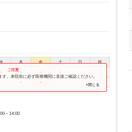
水
木
金
土
日
祝
●
●
●
●
ります。来院前に必ず医療機関に直接ご確認ください。
●
●
×閉じる
00～14:00