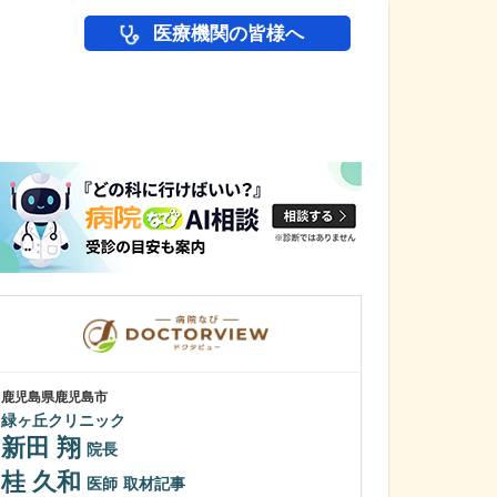
医療機関の皆様へ
医師(ドクター)の
鹿児島県鹿児島市
鹿児島県鹿児島市
緑ヶ丘クリニック
植村病院
新田 翔
川名 英世
院長
桂 久和
貴院は地域の「
医師
取材記事