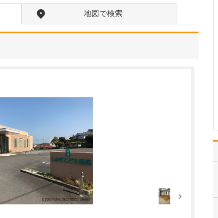
診療されていますが、特に力を入れている分野は
ありますか?
地図で検索
父の代から「地域のかか
りつけ医として、どのよ
うなご相談にも応じる」
という姿勢で診療を続け
ており、その思いはいま
も変わっていません。私
の専門にかかわらず、お
なかの不調や貧血、更年
期障害による不定愁訴な
ど…
>>記事全文を読む