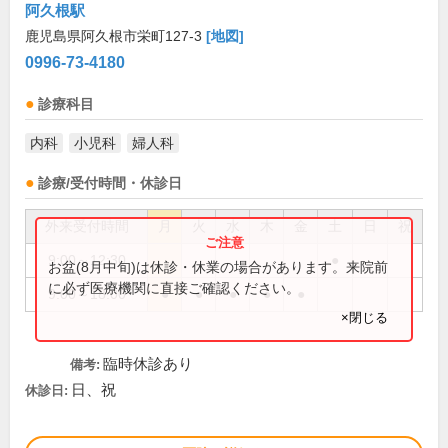
阿久根駅
鹿児島県阿久根市栄町127-3
[地図]
0996-73-4180
診療科目
内科
小児科
婦人科
診療/受付時間・休診日
外来受付時間
月
火
水
木
金
土
日
祝
9:00～12:30
●
お盆(8月中旬)は休診・休業の場合があります。来院前
に必ず医療機関に直接ご確認ください。
9:00～18:00
●
●
●
●
●
×閉じる
臨時休診あり
備考:
日、祝
休診日: