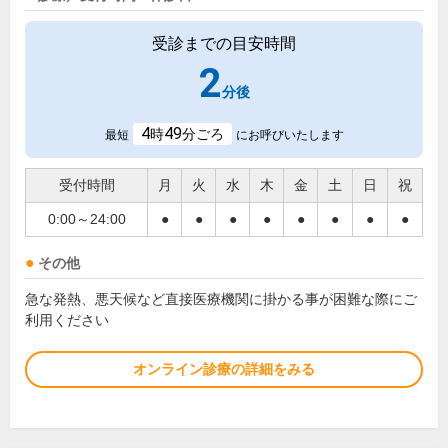
受診までの目安時間
2
分後
4
49
時
分ごろ
最短
にお呼びいたします
受付時間
月
火
水
木
金
土
日
祝
0:00～24:00
●
●
●
●
●
●
●
●
その他
急な発熱、悪天候など直接医療機関に掛かる事が困難な際にご
利用ください
オンライン診療の詳細をみる