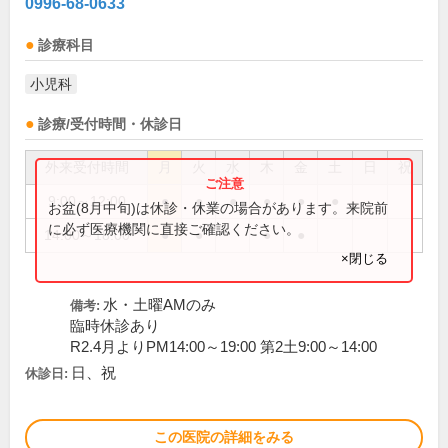
0996-68-0633
診療科目
小児科
診療/受付時間・休診日
外来受付時間
月
火
水
木
金
土
日
祝
9:00～12:00
●
●
●
●
●
●
お盆(8月中旬)は休診・休業の場合があります。来院前
に必ず医療機関に直接ご確認ください。
14:00～18:00
●
●
●
●
×閉じる
水・土曜AMのみ
備考:
臨時休診あり
R2.4月よりPM14:00～19:00 第2土9:00～14:00
日、祝
休診日:
この医院の詳細をみる