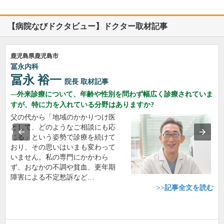
【病院なびドクタビュー】ドクター取材記事
鹿児島県鹿児島市
冨永内科
冨永 裕一
院長
取材記事
外来診療について、年齢や性別を問わず幅広く診療されていま
すが、特に力を入れている分野はありますか?
父の代から「地域のかかりつけ医
として、どのようなご相談にも応
じる」という姿勢で診療を続けて
おり、その思いはいまも変わって
いません。私の専門にかかわら
ず、おなかの不調や貧血、更年期
障害による不定愁訴など…
>>記事全文を読む