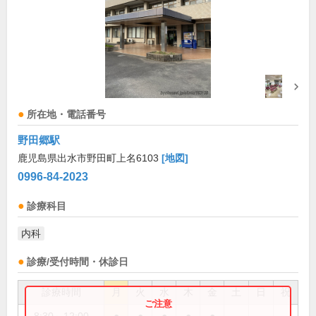
所在地・電話番号
野田郷駅
鹿児島県出水市野田町上名6103
[地図]
0996-84-2023
診療科目
内科
診療/受付時間・休診日
診療時間
月
火
水
木
金
土
日
祝