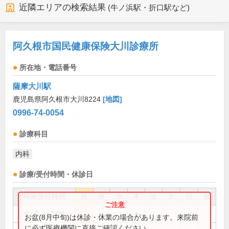
近隣エリアの検索結果
(牛ノ浜駅・折口駅など)
阿久根市国民健康保険大川診療所
所在地・電話番号
薩摩大川駅
鹿児島県阿久根市大川8224
[地図]
0996-74-0054
診療科目
内科
診療/受付時間・休診日
外来受付時間
月
火
水
木
金
土
日
祝
9:00～12:00
●
●
お盆(8月中旬)は休診・休業の場合があります。来院前
に必ず医療機関に直接ご確認ください。