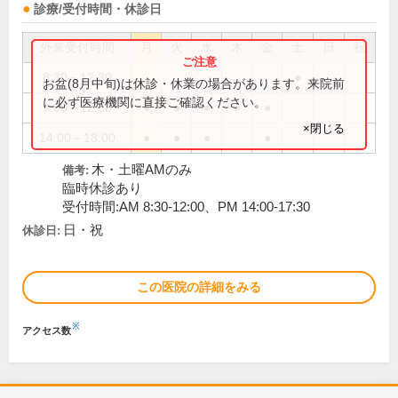
診療/受付時間・休診日
外来受付時間
月
火
水
木
金
土
日
祝
8:30～12:30
●
お盆(8月中旬)は休診・休業の場合があります。来院前
に必ず医療機関に直接ご確認ください。
9:00～12:30
●
●
●
●
●
×閉じる
14:00～18:00
●
●
●
●
木・土曜AMのみ
備考:
臨時休診あり
受付時間:AM 8:30-12:00、PM 14:00-17:30
日・祝
休診日:
この医院の詳細をみる
※
アクセス数