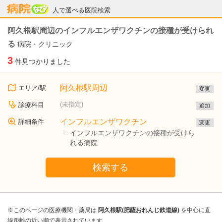
病院なび
人で選べる医院検索
阿久根駅周辺のインフルエンザワクチンの接種が受けられ
る
病院・クリニック
3
件見つかりました
阿久根駅周辺
エリア/駅
変更
(未指定)
診療科目
追加
インフルエンザワクチン
詳細条件
変更
インフルエンザワクチンの接種が受けら
れる病院
検索する
※このページの医療機関・薬局は
阿久根駅(肥薩おれんじ鉄道線)
を中心に直
線距離の近い順で表示されています