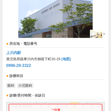
所在地・電話番号
上川内駅
鹿児島県薩摩川内市御陵下町20-29
[地図]
0996-29-3322
診療科目
眼科
小児眼科
診療/受付時間・休診日
外来受付時間
月
火
水
木
金
土
日
祝