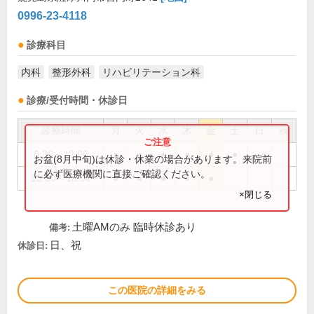
0996-23-4118
診療科目
内科
整形外科
リハビリテーション科
診療/受付時間・休診日
診療時間
月
火
水
木
金
土
日
祝
8:30～12:00
●
●
●
●
●
●
お盆(8月中旬)は休診・休業の場合があります。来院前
に必ず医療機関に直接ご確認ください。
13:30～18:00
●
●
●
●
●
×閉じる
土曜AMのみ 臨時休診あり
備考:
日、祝
休診日:
この医院の詳細をみる