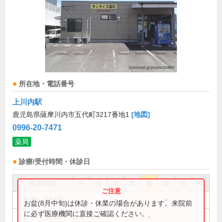
所在地・電話番号
上川内駅
鹿児島県薩摩川内市五代町3217番地1
[地図]
0996-20-7471
薬局
診療/受付時間・休診日
営業時間
月
火
水
木
金
土
日
祝
8:30～13:00
●
●
お盆(8月中旬)は休診・休業の場合があります。来院前
に必ず医療機関に直接ご確認ください。
8:30～18:00
●
●
●
●