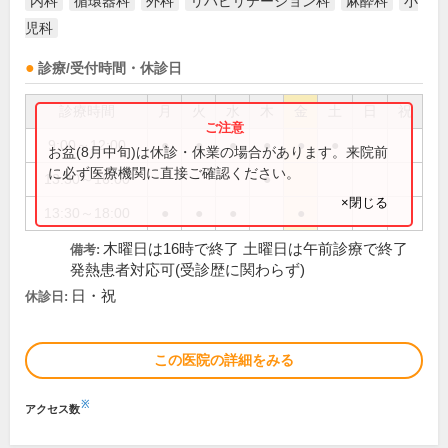
内科
循環器科
外科
リハビリテーション科
麻酔科
小
児科
診療/受付時間・休診日
診療時間
月
火
水
木
金
土
日
祝
9:00～12:00
●
●
●
●
●
●
お盆(8月中旬)は休診・休業の場合があります。来院前
に必ず医療機関に直接ご確認ください。
13:30～16:00
●
×閉じる
13:30～18:00
●
●
●
●
木曜日は16時で終了 土曜日は午前診療で終了
備考:
発熱患者対応可(受診歴に関わらず)
日・祝
休診日:
この医院の詳細をみる
※
アクセス数