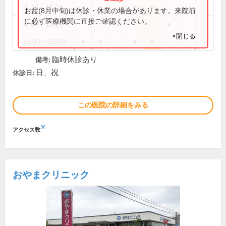
8:30～12:30
●
●
●
●
お盆(8月中旬)は休診・休業の場合があります。来院前
に必ず医療機関に直接ご確認ください。
8:30～14:00
●
●
×閉じる
15:00～18:00
●
●
●
●
臨時休診あり
備考:
日、祝
休診日:
この医院の詳細をみる
※
アクセス数
おやまクリニック