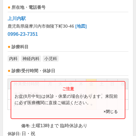
所在地・電話番号
上川内駅
鹿児島県薩摩川内市御陵下町30-46
[地図]
0996-23-7351
診療科目
内科
神経内科
小児科
診療/受付時間・休診日
外来受付時間
月
火
水
木
金
土
日
祝
8:30～12:00
●
●
●
●
●
●
お盆(8月中旬)は休診・休業の場合があります。来院前
に必ず医療機関に直接ご確認ください。
14:00～17:30
●
●
●
●
●
×閉じる
土曜13時まで 臨時休診あり
備考:
日・祝
休診日: