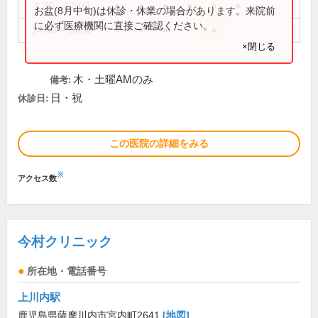
8:30～12:00
●
●
●
●
●
●
お盆(8月中旬)は休診・休業の場合があります。来院前
に必ず医療機関に直接ご確認ください。
14:00～18:00
●
●
●
●
×閉じる
木・土曜AMのみ
備考:
日・祝
休診日:
この医院の詳細をみる
※
アクセス数
今村クリニック
所在地・電話番号
上川内駅
鹿児島県薩摩川内市宮内町2641
[地図]