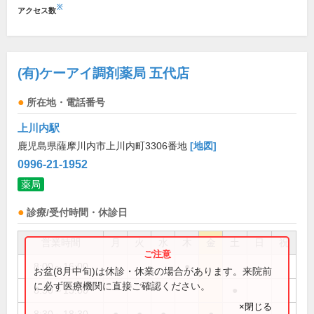
※
アクセス数
(有)ケーアイ調剤薬局 五代店
所在地・電話番号
上川内駅
鹿児島県薩摩川内市上川内町3306番地
[地図]
0996-21-1952
薬局
診療/受付時間・休診日
営業時間
月
火
水
木
金
土
日
祝
8:00～16:00
●
お盆(8月中旬)は休診・休業の場合があります。来院前
に必ず医療機関に直接ご確認ください。
8:30～13:00
●
×閉じる