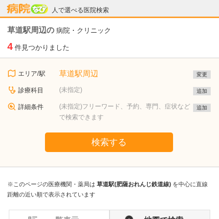
病院なび
人で選べる医院検索
草道駅周辺の
病院・クリニック
4
件見つかりました
草道駅周辺
エリア/駅
変更
(未指定)
診療科目
追加
(未指定)フリーワード、予約、専門、症状など
詳細条件
追加
で検索できます
検索する
※このページの医療機関・薬局は
草道駅(肥薩おれんじ鉄道線)
を中心に直線
距離の近い順で表示されています