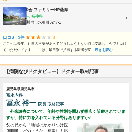
医療法人静和会
ファミリーHP薩摩
内科, 心療内科, 精神科
鹿児島県薩摩川内市水引町3247-1
3
口コミ: 1件
ここへは去年、仕事の不安があってどうしようもない時に受診し、今でも助け
ていただいてます。ここは、曜日別で担当する医者が変...
続きを読む
【病院なびドクタビュー】ドクター取材記事
鹿児島県鹿児島市
冨永内科
冨永 裕一
院長
取材記事
外来診療について、年齢や性別を問わず幅広く診療されていま
すが、特に力を入れている分野はありますか?
父の代から「地域のかかりつけ医
として、どのようなご相談にも応