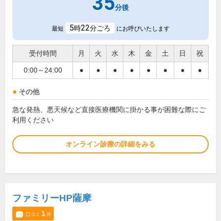
35
分後
5
22
時
分ごろ
最短
にお呼びいたします
受付時間
月
火
水
木
金
土
日
祝
0:00～24:00
●
●
●
●
●
●
●
●
その他
急な発熱、悪天候など直接医療機関に掛かる事が困難な際にご
利用ください
オンライン診療の詳細をみる
ファミリーHP薩摩
1
口コミ
件