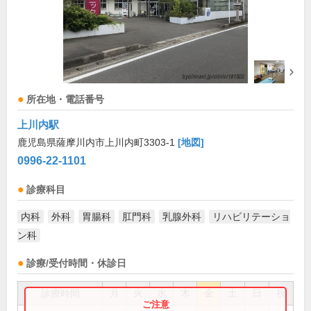
所在地・電話番号
上川内駅
鹿児島県薩摩川内市上川内町3303-1
[地図]
0996-22-1101
診療科目
内科
外科
胃腸科
肛門科
乳腺外科
リハビリテーショ
ン科
診療/受付時間・休診日
診療時間
月
火
水
木
金
土
日
祝