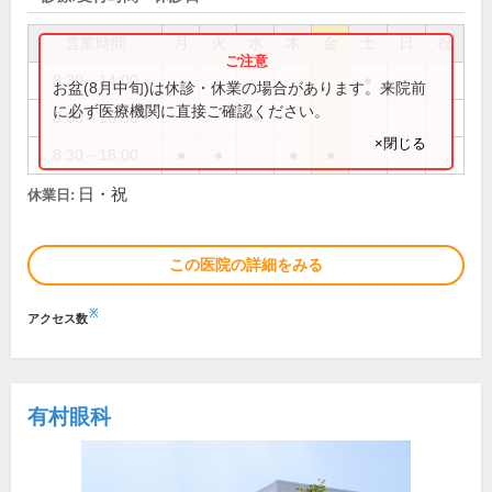
営業時間
月
火
水
木
金
土
日
祝
8:30～14:00
●
お盆(8月中旬)は休診・休業の場合があります。来院前
に必ず医療機関に直接ご確認ください。
8:30～16:30
●
×閉じる
8:30～18:00
●
●
●
●
日・祝
休業日:
この医院の詳細をみる
※
アクセス数
有村眼科