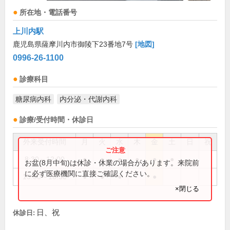
所在地・電話番号
上川内駅
鹿児島県薩摩川内市御陵下23番地7号
[地図]
0996-26-1100
診療科目
糖尿病内科
内分泌・代謝内科
診療/受付時間・休診日
外来受付時間
月
火
水
木
金
土
日
祝
8:30～12:00
●
●
●
●
●
●
お盆(8月中旬)は休診・休業の場合があります。来院前
に必ず医療機関に直接ご確認ください。
15:00～18:30
●
●
●
●
×閉じる
日、祝
休診日: