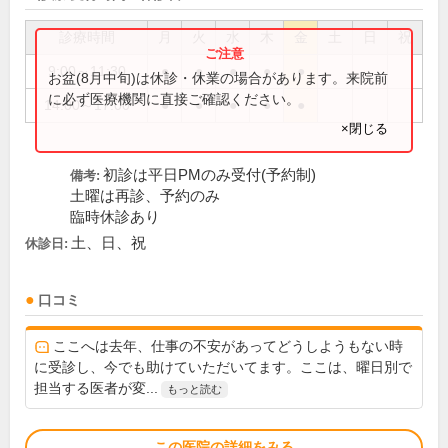
診療時間
月
火
水
木
金
土
日
祝
9:00～11:30
●
●
●
●
●
お盆(8月中旬)は休診・休業の場合があります。来院前
に必ず医療機関に直接ご確認ください。
14:00～17:00
●
●
●
●
●
×閉じる
初診は平日PMのみ受付(予約制)
備考:
土曜は再診、予約のみ
臨時休診あり
土、日、祝
休診日:
口コミ
ここへは去年、仕事の不安があってどうしようもない時
に受診し、今でも助けていただいてます。ここは、曜日別で
担当する医者が変...
もっと読む
この医院の詳細をみる