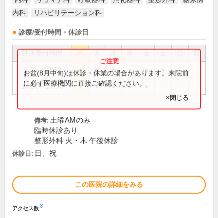
内科
リハビリテーション科
診療/受付時間・休診日
外来受付時間
月
火
水
木
金
土
日
祝
9:00～12:30
●
●
●
●
●
●
お盆(8月中旬)は休診・休業の場合があります。来院前
に必ず医療機関に直接ご確認ください。
14:00～17:30
●
●
●
●
●
×閉じる
土曜AMのみ
備考:
臨時休診あり
整形外科 火・木 午後休診
日、祝
休診日:
この医院の詳細をみる
※
アクセス数