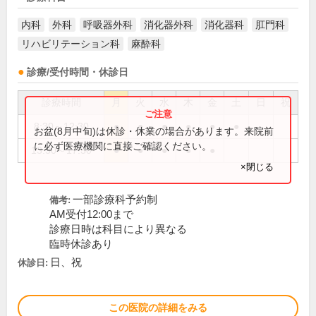
内科
外科
呼吸器外科
消化器外科
消化器科
肛門科
リハビリテーション科
麻酔科
診療/受付時間・休診日
診療時間
月
火
水
木
金
土
日
祝
8:30～12:30
●
●
●
●
●
●
お盆(8月中旬)は休診・休業の場合があります。来院前
に必ず医療機関に直接ご確認ください。
13:30～17:30
●
●
●
●
●
×閉じる
一部診療科予約制
備考:
AM受付12:00まで
診療日時は科目により異なる
臨時休診あり
日、祝
休診日:
この医院の詳細をみる