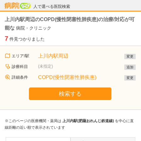
病院なび
人で選べる医院検索
上川内駅周辺のCOPD(慢性閉塞性肺疾患)の治療/対応が可
能な
病院・クリニック
7
件見つかりました
上川内駅周辺
エリア/駅
変更
(未指定)
診療科目
追加
COPD(慢性閉塞性肺疾患)
詳細条件
変更
検索する
※このページの医療機関・薬局は
上川内駅(肥薩おれんじ鉄道線)
を中心に直
線距離の近い順で表示されています