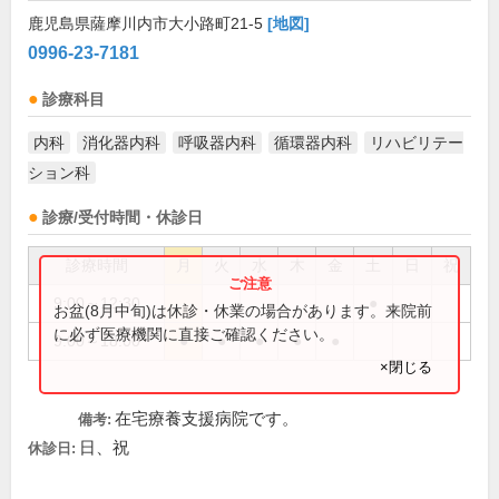
鹿児島県薩摩川内市大小路町21-5
[地図]
0996-23-7181
診療科目
内科
消化器内科
呼吸器内科
循環器内科
リハビリテー
ション科
診療/受付時間・休診日
診療時間
月
火
水
木
金
土
日
祝
9:00～12:30
●
お盆(8月中旬)は休診・休業の場合があります。来院前
に必ず医療機関に直接ご確認ください。
9:00～18:00
●
●
●
●
●
×閉じる
在宅療養支援病院です。
備考:
日、祝
休診日: