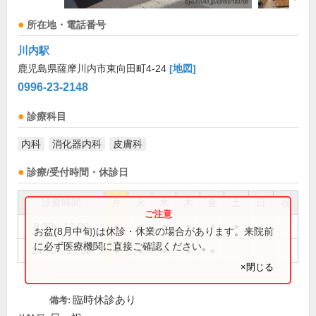
所在地・電話番号
川内駅
鹿児島県薩摩川内市東向田町4-24
[地図]
0996-23-2148
診療科目
内科
消化器内科
皮膚科
診療/受付時間・休診日
診療時間
月
火
水
木
金
土
日
祝
8:30～12:00
●
●
●
●
●
●
お盆(8月中旬)は休診・休業の場合があります。来院前
に必ず医療機関に直接ご確認ください。
14:00～17:30
●
●
●
●
●
×閉じる
臨時休診あり
備考: