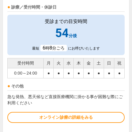
診療／受付時間・休診日
受診までの目安時間
54
分後
6
8
時
分ごろ
最短
にお呼びいたします
受付時間
月
火
水
木
金
土
日
祝
0:00～24:00
●
●
●
●
●
●
●
●
その他
急な発熱、悪天候など直接医療機関に掛かる事が困難な際にご
利用ください
オンライン診療の詳細をみる