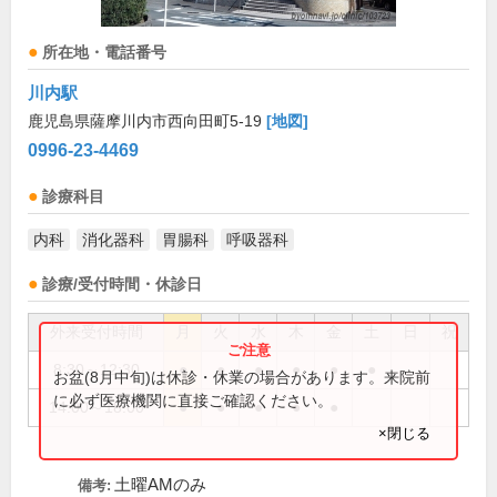
所在地・電話番号
川内駅
鹿児島県薩摩川内市西向田町5-19
[地図]
0996-23-4469
診療科目
内科
消化器科
胃腸科
呼吸器科
診療/受付時間・休診日
外来受付時間
月
火
水
木
金
土
日
祝
8:30～12:30
●
●
●
●
●
●
お盆(8月中旬)は休診・休業の場合があります。来院前
に必ず医療機関に直接ご確認ください。
14:00～18:00
●
●
●
●
●
×閉じる
土曜AMのみ
備考: