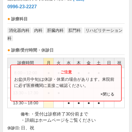
0996-23-2227
診療科目
消化器内科
内科
肝臓内科
肛門科
リハビリテーション
科
診療/受付時間・休診日
診療時間
月
火
水
木
金
土
日
祝
8:00～12:00
●
●
●
●
●
お盆(8月中旬)は休診・休業の場合があります。来院前
10:00～12:00
●
に必ず医療機関に直接ご確認ください。
13:30～17:30
●
●
×閉じる
13:30～18:00
●
●
●
●
・受付は診察終了30分前まで
備考:
・詳細はホームページをご覧ください
日、祝
休診日: