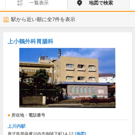
一覧表示
地図で検索
駅から近い順に全
7
件を表示
上小鶴外科胃腸科
所在地・電話番号
上川内駅
鹿児島県薩摩川内市御陵下町14-12
[地図]