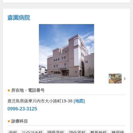
森園病院
所在地・電話番号
鹿児島県薩摩川内市大小路町19-38
[地図]
0996-23-3125
診療科目
内科
リウマチ科
呼吸器科
消化器科
整形外科
糖尿病