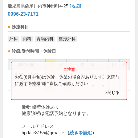
鹿児島県薩摩川内市神田町4-25
[地図]
0996-23-7171
診療科目
外科
内科
胃腸内科
整形外科
診療/受付時間・休診日
診療時間
月
火
水
木
金
土
日
祝
9:00～12:00
●
●
●
●
●
●
お盆(8月中旬)は休診・休業の場合があります。来院前
に必ず医療機関に直接ご確認ください。
14:00～18:00
●
●
●
●
●
●
×閉じる
臨時休診あり
備考:
健康診断は電話予約となります。
メールアドレス
hpdate8155@gmail.c...(
続きを読む
)