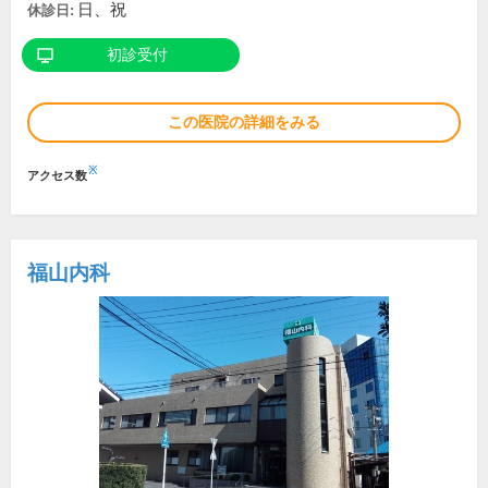
日、祝
休診日:
初診受付
この医院の詳細をみる
※
アクセス数
福山内科