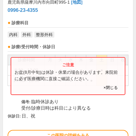
鹿児島県薩摩川内市向田町995-1
[地図]
0996-23-4355
診療科目
内科
外科
整形外科
診療/受付時間・休診日
診療時間
月
火
水
木
金
土
日
祝
8:30～12:00
●
●
●
●
●
●
お盆(8月中旬)は休診・休業の場合があります。来院前
に必ず医療機関に直接ご確認ください。
14:00～18:00
●
●
●
●
●
×閉じる
臨時休診あり
備考:
受付/診療日時は科目により異なる
日、祝
休診日:
この医院の詳細をみる