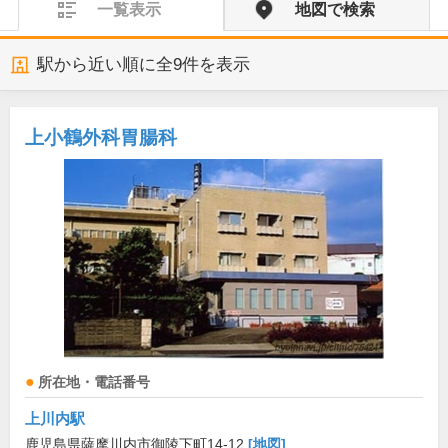
一覧表示
地図で検索
駅から近い順に全
9
件を表示
上小鶴外科胃腸科
所在地・電話番号
上川内駅
鹿児島県薩摩川内市御陵下町14-12
[地図]