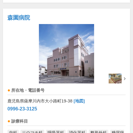
森園病院
所在地・電話番号
鹿児島県薩摩川内市大小路町19-38
[地図]
0996-23-3125
診療科目
内科
リウマチ科
呼吸器科
消化器科
整形外科
糖尿病