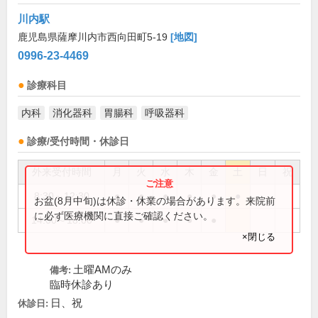
川内駅
鹿児島県薩摩川内市西向田町5-19
[地図]
0996-23-4469
診療科目
内科
消化器科
胃腸科
呼吸器科
診療/受付時間・休診日
外来受付時間
月
火
水
木
金
土
日
祝
8:30～12:30
●
●
●
●
●
●
お盆(8月中旬)は休診・休業の場合があります。来院前
に必ず医療機関に直接ご確認ください。
14:00～18:00
●
●
●
●
●
×閉じる
土曜AMのみ
備考:
臨時休診あり
日、祝
休診日: