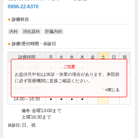
0996-22-6370
診療科目
内科
消化器科
肝臓内科
診療/受付時間・休診日
診療時間
月
火
水
木
金
土
日
祝
8:30～12:30
●
●
●
●
お盆(8月中旬)は休診・休業の場合があります。来院前
8:30～13:00
●
に必ず医療機関に直接ご確認ください。
8:30～16:30
●
×閉じる
14:00～18:30
●
●
●
●
金曜13:00まで
備考:
土曜16:30まで
日、祝
休診日: