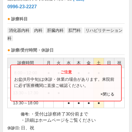
0996-23-2227
診療科目
消化器内科
内科
肝臓内科
肛門科
リハビリテーション
科
診療/受付時間・休診日
診療時間
月
火
水
木
金
土
日
祝
8:00～12:00
●
●
●
●
●
お盆(8月中旬)は休診・休業の場合があります。来院前
10:00～12:00
●
に必ず医療機関に直接ご確認ください。
13:30～17:30
●
●
×閉じる
13:30～18:00
●
●
●
●
・受付は診察終了30分前まで
備考:
・詳細はホームページをご覧ください
日、祝
休診日: