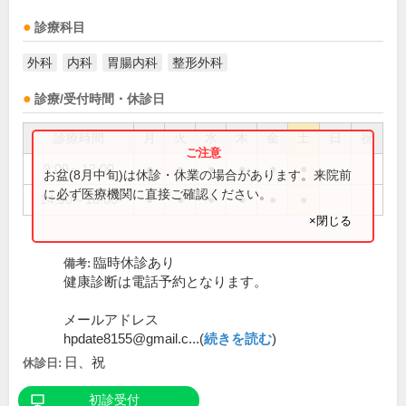
診療科目
外科
内科
胃腸内科
整形外科
診療/受付時間・休診日
診療時間
月
火
水
木
金
土
日
祝
9:00～12:00
●
●
●
●
●
●
お盆(8月中旬)は休診・休業の場合があります。来院前
に必ず医療機関に直接ご確認ください。
14:00～18:00
●
●
●
●
●
●
×閉じる
臨時休診あり
備考:
健康診断は電話予約となります。
メールアドレス
hpdate8155@gmail.c...(
続きを読む
)
日、祝
休診日:
初診受付