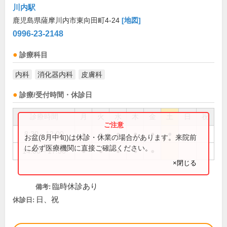
川内駅
鹿児島県薩摩川内市東向田町4-24
[地図]
0996-23-2148
診療科目
内科
消化器内科
皮膚科
診療/受付時間・休診日
診療時間
月
火
水
木
金
土
日
祝
8:30～12:00
●
●
●
●
●
●
お盆(8月中旬)は休診・休業の場合があります。来院前
に必ず医療機関に直接ご確認ください。
14:00～17:30
●
●
●
●
●
×閉じる
臨時休診あり
備考:
日、祝
休診日: