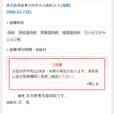
鹿児島県薩摩川内市大小路町21-5
[地図]
0996-23-7181
診療科目
内科
消化器内科
呼吸器内科
循環器内科
リハビリテー
ション科
診療/受付時間・休診日
診療時間
月
火
水
木
金
土
日
祝
9:00～12:30
●
お盆(8月中旬)は休診・休業の場合があります。来院前
に必ず医療機関に直接ご確認ください。
9:00～18:00
●
●
●
●
●
×閉じる
在宅療養支援病院です。
備考:
日、祝
休診日: