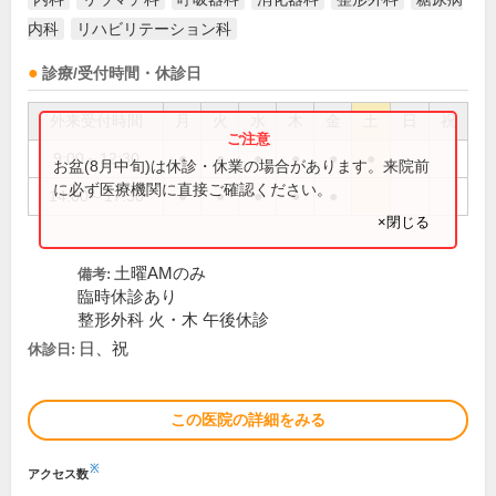
内科
リハビリテーション科
診療/受付時間・休診日
外来受付時間
月
火
水
木
金
土
日
祝
9:00～12:30
●
●
●
●
●
●
お盆(8月中旬)は休診・休業の場合があります。来院前
に必ず医療機関に直接ご確認ください。
14:00～17:30
●
●
●
●
●
×閉じる
土曜AMのみ
備考:
臨時休診あり
整形外科 火・木 午後休診
日、祝
休診日:
この医院の詳細をみる
※
アクセス数