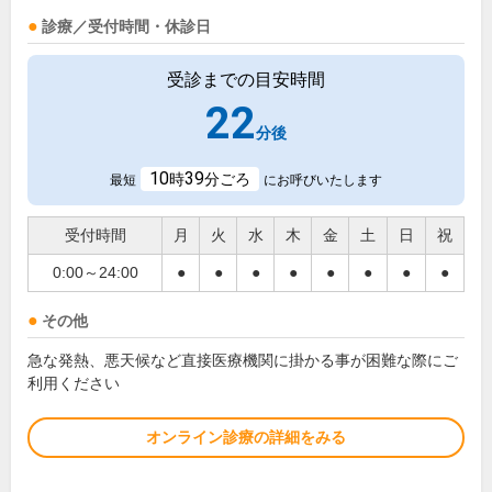
診療／受付時間・休診日
受診までの目安時間
22
分後
10
39
時
分ごろ
最短
にお呼びいたします
受付時間
月
火
水
木
金
土
日
祝
0:00～24:00
●
●
●
●
●
●
●
●
その他
急な発熱、悪天候など直接医療機関に掛かる事が困難な際にご
利用ください
オンライン診療の詳細をみる