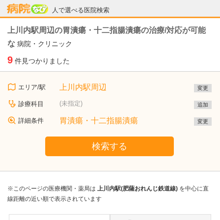
病院なび
人で選べる医院検索
上川内駅周辺の胃潰瘍・十二指腸潰瘍の治療/対応が可能
な
病院・クリニック
9
件見つかりました
上川内駅周辺
エリア/駅
変更
(未指定)
診療科目
追加
胃潰瘍・十二指腸潰瘍
詳細条件
変更
検索する
※このページの医療機関・薬局は
上川内駅(肥薩おれんじ鉄道線)
を中心に直
線距離の近い順で表示されています