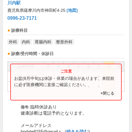
川内駅
鹿児島県薩摩川内市神田町4-25
[地図]
0996-23-7171
診療科目
外科
内科
胃腸内科
整形外科
診療/受付時間・休診日
診療時間
月
火
水
木
金
土
日
祝
9:00～12:00
●
●
●
●
●
●
お盆(8月中旬)は休診・休業の場合があります。来院前
に必ず医療機関に直接ご確認ください。
14:00～18:00
●
●
●
●
●
●
×閉じる
臨時休診あり
備考:
健康診断は電話予約となります。
メールアドレス
hpdate8155@gmail.c...(
続きを読む
)