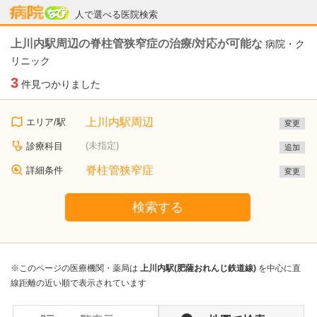
病院なび
人で選べる医院検索
上川内駅周辺の脊柱管狭窄症の治療/対応が可能な
病院・ク
リニック
3
件見つかりました
上川内駅周辺
エリア/駅
変更
(未指定)
診療科目
追加
脊柱管狭窄症
詳細条件
変更
検索する
※このページの医療機関・薬局は
上川内駅(肥薩おれんじ鉄道線)
を中心に直
線距離の近い順で表示されています