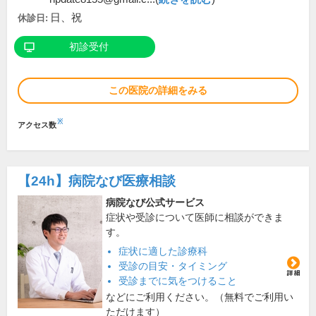
日、祝
休診日:
初診受付
この医院の詳細をみる
※
アクセス数
【24h】
病院なび医療相談
病院なび公式サービス
症状や受診について医師に相談ができま
す。
症状に適した診療科
受診の目安・タイミング
受診までに気をつけること
などにご利用ください。（無料でご利用い
ただけます）