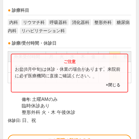
診療科目
内科
リウマチ科
呼吸器科
消化器科
整形外科
糖尿病
内科
リハビリテーション科
診療/受付時間・休診日
外来受付時間
月
火
水
木
金
土
日
祝
9:00～12:30
●
●
●
●
●
●
お盆(8月中旬)は休診・休業の場合があります。来院前
に必ず医療機関に直接ご確認ください。
14:00～17:30
●
●
●
●
●
×閉じる
土曜AMのみ
備考:
臨時休診あり
整形外科 火・木 午後休診
日、祝
休診日: