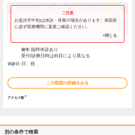
診療時間
月
火
水
木
金
土
日
祝
8:30～12:00
●
●
●
●
●
●
お盆(8月中旬)は休診・休業の場合があります。来院前
に必ず医療機関に直接ご確認ください。
14:00～18:00
●
●
●
●
●
×閉じる
臨時休診あり
備考:
受付/診療日時は科目により異なる
日、祝
休診日:
この医院の詳細をみる
※
アクセス数
別の条件で検索