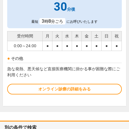
30
分後
3
8
時
分ごろ
最短
にお呼びいたします
受付時間
月
火
水
木
金
土
日
祝
0:00～24:00
●
●
●
●
●
●
●
●
その他
急な発熱、悪天候など直接医療機関に掛かる事が困難な際にご
利用ください
オンライン診療の詳細をみる
別の条件で検索