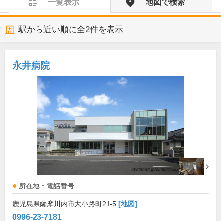
一覧表示
地図で検索
駅から近い順に全
2
件を表示
永井病院
所在地・電話番号
鹿児島県薩摩川内市大小路町21-5
[地図]
0996-23-7181