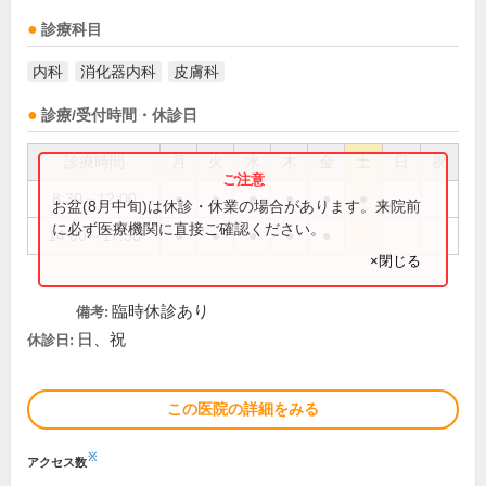
診療科目
内科
消化器内科
皮膚科
診療/受付時間・休診日
診療時間
月
火
水
木
金
土
日
祝
8:30～12:00
●
●
●
●
●
●
お盆(8月中旬)は休診・休業の場合があります。来院前
に必ず医療機関に直接ご確認ください。
14:00～17:30
●
●
●
●
●
×閉じる
臨時休診あり
備考:
日、祝
休診日:
この医院の詳細をみる
※
アクセス数