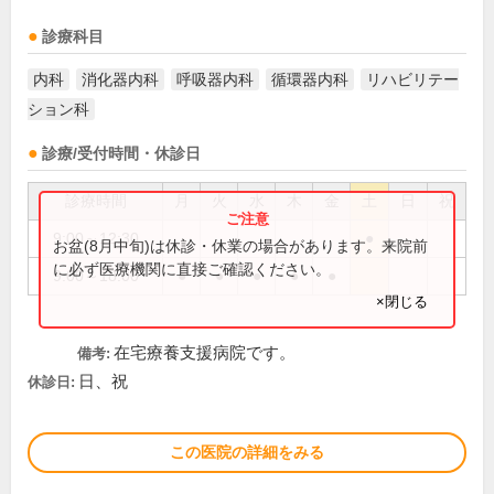
診療科目
内科
消化器内科
呼吸器内科
循環器内科
リハビリテー
ション科
診療/受付時間・休診日
診療時間
月
火
水
木
金
土
日
祝
9:00～12:30
●
お盆(8月中旬)は休診・休業の場合があります。来院前
に必ず医療機関に直接ご確認ください。
9:00～18:00
●
●
●
●
●
×閉じる
在宅療養支援病院です。
備考:
日、祝
休診日:
この医院の詳細をみる