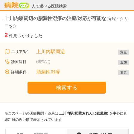
病院なび
人で選べる医院検索
上川内駅周辺の脂漏性湿疹の治療/対応が可能な
病院・クリ
ニック
2
件見つかりました
上川内駅周辺
エリア/駅
変更
(未指定)
診療科目
追加
脂漏性湿疹
詳細条件
変更
検索する
※このページの医療機関・薬局は
上川内駅(肥薩おれんじ鉄道線)
を中心に直
線距離の近い順で表示されています