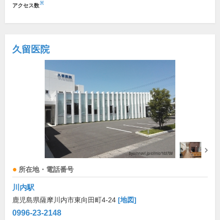
※
アクセス数
久留医院
所在地・電話番号
川内駅
鹿児島県薩摩川内市東向田町4-24
[地図]
0996-23-2148