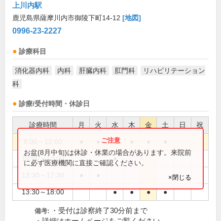
上川内駅
鹿児島県薩摩川内市御陵下町14-12
[地図]
0996-23-2227
診療科目
消化器内科
内科
肝臓内科
肛門科
リハビリテーション
科
診療/受付時間・休診日
診療時間
月
火
水
木
金
土
日
祝
8:00～12:00
●
●
●
●
●
お盆(8月中旬)は休診・休業の場合があります。来院前
10:00～12:00
●
に必ず医療機関に直接ご確認ください。
13:30～17:30
●
●
×閉じる
13:30～18:00
●
●
●
●
・受付は診察終了30分前まで
備考: