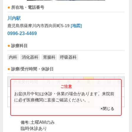
所在地・電話番号
川内駅
鹿児島県薩摩川内市西向田町5-19
[地図]
0996-23-4469
診療科目
内科
消化器科
胃腸科
呼吸器科
診療/受付時間・休診日
外来受付時間
月
火
水
木
金
土
日
祝
8:30～12:30
●
●
●
●
●
●
お盆(8月中旬)は休診・休業の場合があります。来院前
に必ず医療機関に直接ご確認ください。
14:00～18:00
●
●
●
●
●
×閉じる
土曜AMのみ
備考:
臨時休診あり