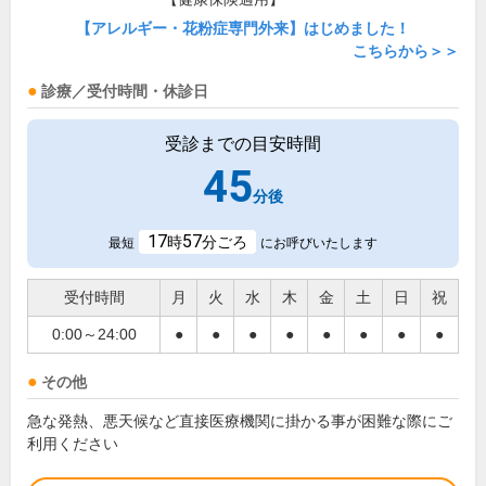
【アレルギー・花粉症専門外来】はじめました！
こちらから＞＞
診療／受付時間・休診日
受診までの目安時間
45
分後
17
57
時
分ごろ
最短
にお呼びいたします
受付時間
月
火
水
木
金
土
日
祝
0:00～24:00
●
●
●
●
●
●
●
●
その他
急な発熱、悪天候など直接医療機関に掛かる事が困難な際にご
利用ください