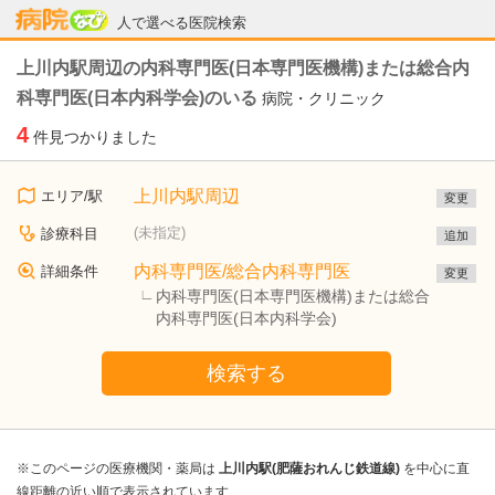
病院なび
人で選べる医院検索
上川内駅周辺の内科専門医(日本専門医機構)または総合内
科専門医(日本内科学会)のいる
病院・クリニック
4
件見つかりました
上川内駅周辺
エリア/駅
変更
(未指定)
診療科目
追加
内科専門医/総合内科専門医
詳細条件
変更
内科専門医(日本専門医機構)または総合
内科専門医(日本内科学会)
検索する
※このページの医療機関・薬局は
上川内駅(肥薩おれんじ鉄道線)
を中心に直
線距離の近い順で表示されています