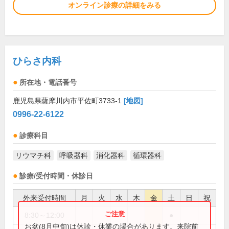
オンライン診療の詳細をみる
ひらさ内科
所在地・電話番号
鹿児島県薩摩川内市平佐町3733-1
[地図]
0996-22-6122
診療科目
リウマチ科
呼吸器科
消化器科
循環器科
診療/受付時間・休診日
外来受付時間
月
火
水
木
金
土
日
祝
8:30～12:00
●
お盆(8月中旬)は休診・休業の場合があります。来院前