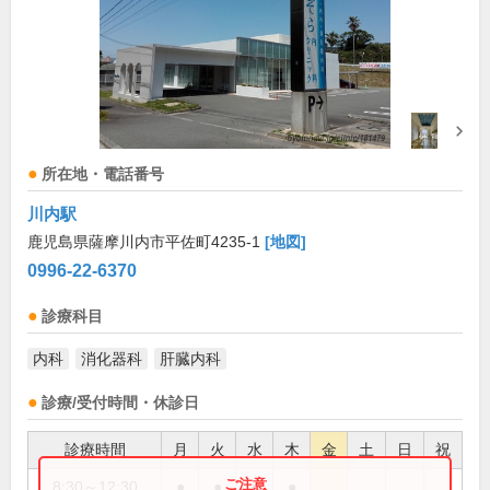
所在地・電話番号
川内駅
鹿児島県薩摩川内市平佐町4235-1
[地図]
0996-22-6370
診療科目
内科
消化器科
肝臓内科
診療/受付時間・休診日
診療時間
月
火
水
木
金
土
日
祝
8:30～12:30
●
●
●
●