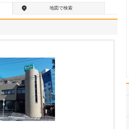
うですね。この場所を選んだ理由を教えてくださ
い。
地図で検索
自分の健康について過信
しがちな若い世代の人た
ちにも、がんなどの大病
のリスクがあることを知
って、積極的に胃・大腸
内視鏡検査を受けていた
だきいという想いから、
この場所を選びました。
若いときは元気で内視鏡
検…
>>記事全文を読む