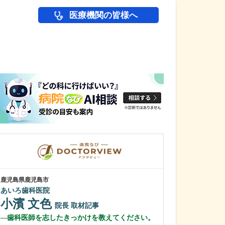
医療機関の皆様へ
医師(ドクター)の
鹿児島県鹿児島市
鹿児島県鹿児島市
あいろ歯科医院
冨永内科
小濱 文色
冨永 裕一
院長
取材記事
歯科医師を志したきっかけを教えてください。
外来診療につい