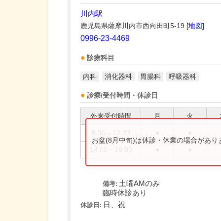
川内駅
鹿児島県薩摩川内市西向田町5-19
[地図]
0996-23-4469
診療科目
内科
消化器科
胃腸科
呼吸器科
診療/受付時間・休診日
外来受付時間
月
火
8:30～12:30
●
●
お盆(8月中旬)は休診・休業の場合があ
14:00～18:00
●
●
土曜AMのみ
備考:
臨時休診あり
日、祝
休診日: