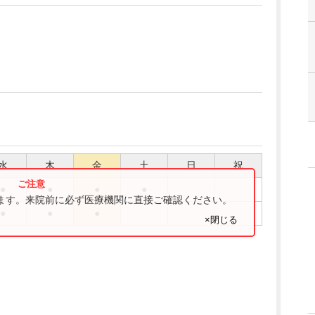
水
木
金
土
日
祝
●
●
●
●
ります。来院前に必ず医療機関に直接ご確認ください。
●
●
●
×閉じる