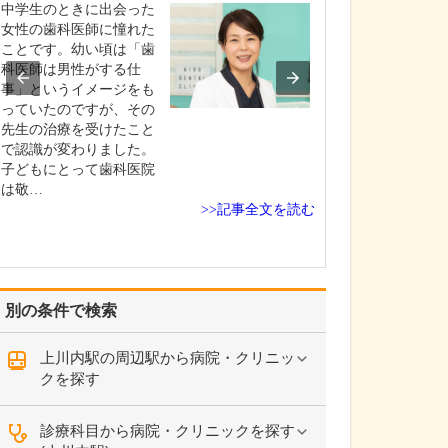
診療されていま
中学生のときに出会った
ありますか?
女性の歯科医師に憧れた
父の代から「地
ことです。幼い頃は「歯
りつけ医として
科医師は男性がする仕
うなご相談にも
事」というイメージをも
という姿勢で診
っていたのですが、その
ており、その思
先生の治療を受けたこと
も変わっていま
で認識が変わりました。
の専門にかかわ
子どもにとって歯科医院
なかの不調や貧
は敬…
期障害による不
>>記事全文を読む
ど…
別の条件で検索
上川内駅の周辺駅から病院・クリニッ
クを探す
診療科目から病院・クリニックを探す