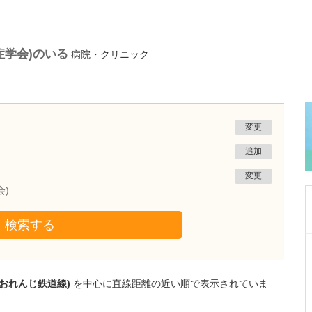
症学会)のいる
病院・クリニック
変更
追加
変更
会)
検索する
大阪府大阪市西区
ありずみ消化器内科
有住 忠晃
薩おれんじ鉄道線)
を中心に直線距離の近い順で表示されていま
院長
取材記事
貴院がある場所は、大阪市内でも人気の街だそ