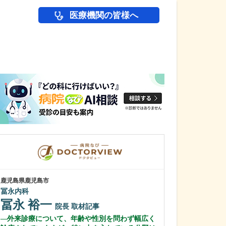
医療機関の皆様へ
医師(ドクター)の
鹿児島県鹿児島市
鹿児島県鹿児島市
冨永内科
あいろ歯科医院
冨永 裕一
小濱 文色
院長
取材記事
外来診療について、年齢や性別を問わず幅広く
歯科医師を志し