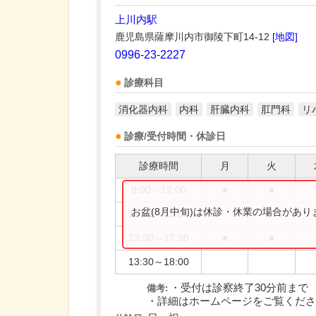
上川内駅
鹿児島県薩摩川内市御陵下町14-12
[地図]
0996-23-2227
診療科目
消化器内科
内科
肝臓内科
肛門科
リ
診療/受付時間・休診日
診療時間
月
火
8:00～12:00
●
●
お盆(8月中旬)は休診・休業の場合があ
10:00～12:00
13:30～17:30
●
●
13:30～18:00
・受付は診察終了30分前まで
備考:
・詳細はホームページをご覧くださ