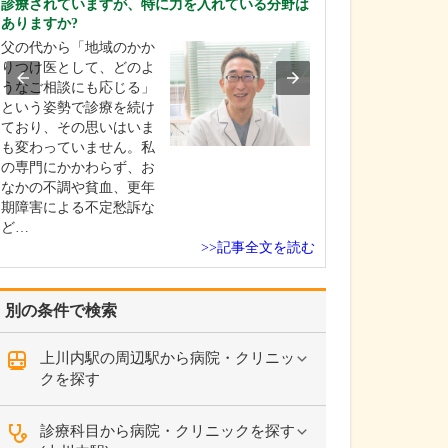
診療されていますが、特に力を入れている分野は
中学生のときに
ありますか?
女性の歯科医師
父の代から「地域のかか
ことです。幼い
りつけ医として、どのよ
科医師は男性が
うなご相談にも応じる」
事」というイメ
という姿勢で診療を続け
っていたのです
ており、その思いはいま
先生の治療を受
も変わっていません。私
で認識が変わり
の専門にかかわらず、お
子どもにとって
なかの不調や貧血、更年
は敬…
期障害による不定愁訴な
ど…
>>記事全文を読む
別の条件で検索
上川内駅の周辺駅から病院・クリニッ
クを探す
診療科目から病院・クリニックを探す