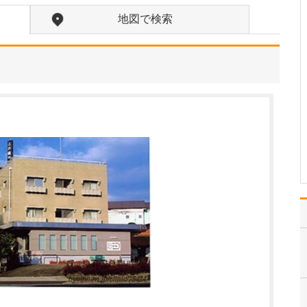
気軽に内視鏡検査を受けていただくために、さ
地図で検索
まざまな配慮をされていると伺いました。
平日や日中は仕事や家事
で忙しく、なかなか受診
できないという方も多い
ので、土曜・日曜にも内
視鏡検査を実施していま
す。また、午前中に検査
まで終わる早朝検査や、
胃カメラ・大腸カメラの
同日検査にも対応してい
ま…
>>記事全文を読む