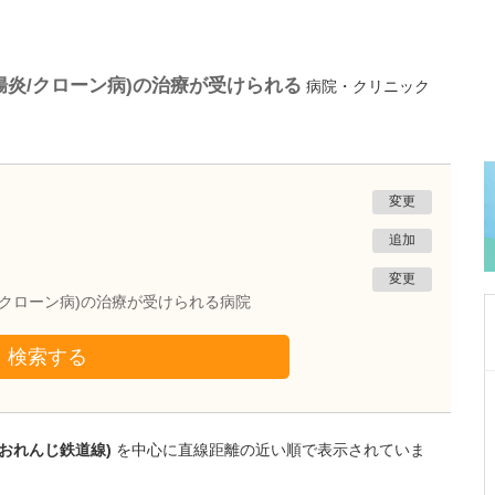
腸炎/クローン病)の治療が受けられる
病院・クリニック
変更
追加
変更
/クローン病)の治療が受けられる病院
検索する
千葉県千葉市美浜区
千葉海浜幕張消化器・内視鏡内科クリニック美浜
院
薩おれんじ鉄道線)
を中心に直線距離の近い順で表示されていま
大橋 美穂
院長
取材記事