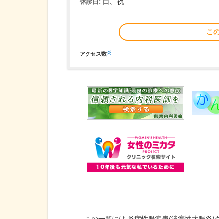
日、祝
休診日:
こ
※
アクセス数
この一覧には 炎症性腸疾患(潰瘍性大腸炎/