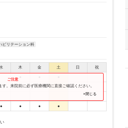
ハビリテーション科
水
木
金
土
日
祝
●
●
●
ります。来院前に必ず医療機関に直接ご確認ください。
●
×閉じる
●
●
●
●
い