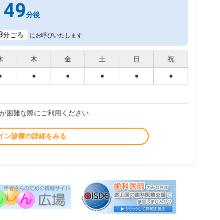
49
分後
8
分ごろ
にお呼びいたします
水
木
金
土
日
祝
●
●
●
●
●
●
が困難な際にご利用ください
イン診療の詳細をみる