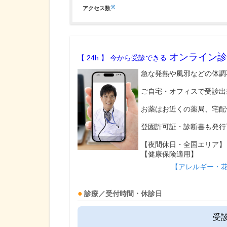
※
アクセス数
オンライン診
【 24h 】 今から受診できる
急な発熱や風邪などの体調
ご自宅・オフィスで受診出
お薬はお近くの薬局、宅配
登園許可証・診断書も発行
【夜間休日・全国エリア】
【健康保険適用】
【アレルギー・
診療／受付時間・休診日
受