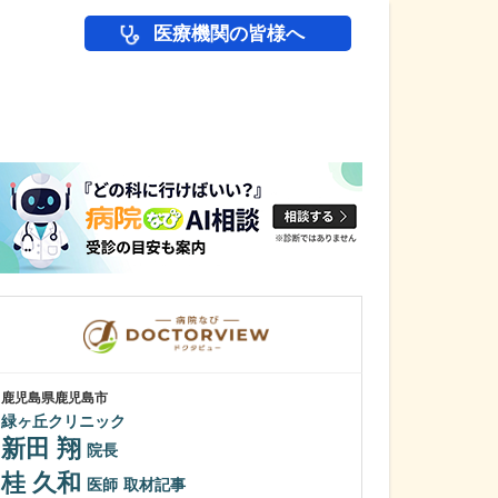
医療機関の皆様へ
医師(ドクター)の
鹿児島県鹿児島市
鹿児島県鹿児島市
緑ヶ丘クリニック
冨永内科
新田 翔
冨永 裕一
院長
桂 久和
外来診療につい
医師
取材記事