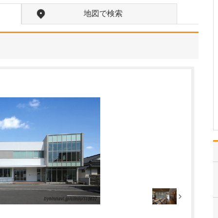
ですね。
地図で検索
「どんな病気やケガも拒
まずに年中無休で診る」
という初代理事長のポリ
シーを受け継ぎ、「急に
手が動かなくなった」
「頬が腫れて痛い」とい
った当院では専門外の患
者さんも応急的に診療
し、速やかに近隣の専門
医をご…
>>記事全文を読む