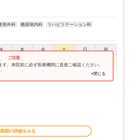
整形外科
糖尿病内科
リハビリテーション科
水
木
金
土
日
祝
●
●
●
●
ります。来院前に必ず医療機関に直接ご確認ください。
●
●
●
×閉じる
の医院の詳細をみる