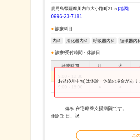
鹿児島県薩摩川内市大小路町21-5
[地図]
0996-23-7181
診療科目
内科
消化器内科
呼吸器内科
循環器内
診療/受付時間・休診日
診療時間
月
火
9:00～12:30
お盆(8月中旬)は休診・休業の場合があ
9:00～18:00
●
●
在宅療養支援病院です。
備考:
日、祝
休診日:
こ