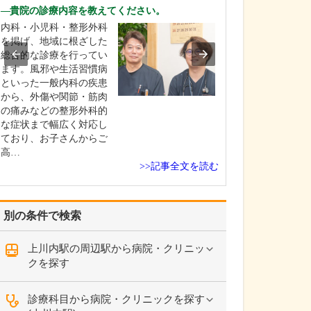
診療されていま
貴院の診療内容を教えてください。
ありますか?
内科・小児科・整形外科
父の代から「地
を掲げ、地域に根ざした
りつけ医として
総合的な診療を行ってい
うなご相談にも
ます。風邪や生活習慣病
という姿勢で診
といった一般内科の疾患
ており、その思
から、外傷や関節・筋肉
も変わっていま
の痛みなどの整形外科的
の専門にかかわ
な症状まで幅広く対応し
なかの不調や貧
ており、お子さんからご
期障害による不
高…
ど…
>>記事全文を読む
別の条件で検索
上川内駅の周辺駅から病院・クリニッ
クを探す
診療科目から病院・クリニックを探す