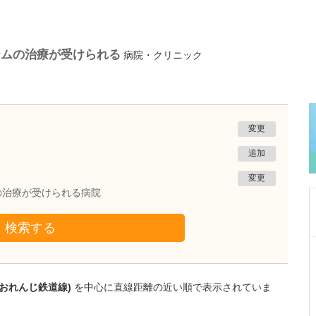
ームの治療が受けられる
病院・クリニック
変更
追加
変更
の治療が受けられる病院
検索する
鹿児島県鹿児島市
植村病院
川名 英世
薩おれんじ鉄道線)
を中心に直線距離の近い順で表示されていま
院長
取材記事
貴院は地域の「駆け込み寺」のような存在なの