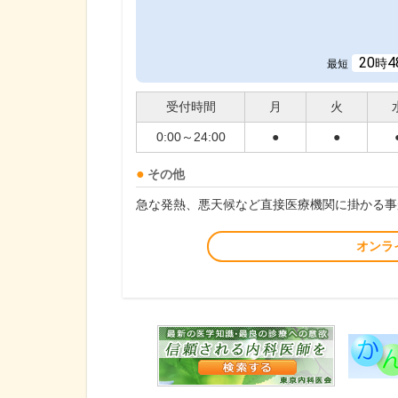
20
4
時
最短
受付時間
月
火
0:00～24:00
●
●
その他
急な発熱、悪天候など直接医療機関に掛かる事
オンラ