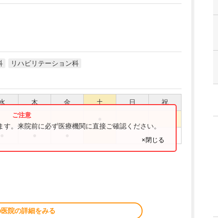
科
リハビリテーション科
水
木
金
土
日
祝
●
ります。来院前に必ず医療機関に直接ご確認ください。
●
●
●
×閉じる
の医院の詳細をみる