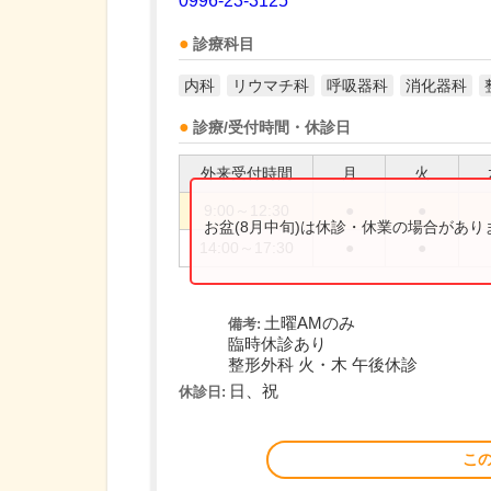
0996-23-3125
診療科目
内科
リウマチ科
呼吸器科
消化器科
診療/受付時間・休診日
外来受付時間
月
火
9:00～12:30
●
●
お盆(8月中旬)は休診・休業の場合があ
14:00～17:30
●
●
土曜AMのみ
備考:
臨時休診あり
整形外科 火・木 午後休診
日、祝
休診日:
こ