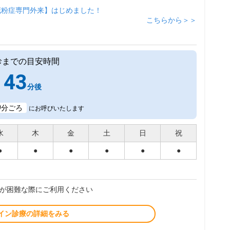
花粉症専門外来】はじめました！
こちらから＞＞
診までの目安時間
43
分後
9
分ごろ
にお呼びいたします
水
木
金
土
日
祝
●
●
●
●
●
●
が困難な際にご利用ください
イン診療の詳細をみる