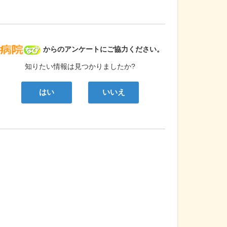
病院なび
からのアンケートにご協力ください。
知りたい情報は見つかりましたか?
はい
いいえ