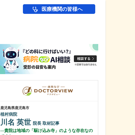
医療機関の皆様へ
医師(ドクター)の
鹿児島県鹿児島市
鹿児島県鹿児島市
植村病院
あいろ歯科医院
川名 英世
小濱 文色
院長
取材記事
貴院は地域の「駆け込み寺」のような存在なの
歯科医師を志し