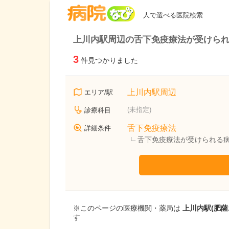
病院なび
人で選べる医院検索
上川内駅周辺の舌下免疫療法が受けら
3
件見つかりました
上川内駅周辺
エリア/駅
(未指定)
診療科目
舌下免疫療法
詳細条件
舌下免疫療法が受けられる
※このページの医療機関・薬局は
上川内駅(肥
す