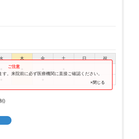
水
木
金
土
日
祝
●
●
●
●
ります。来院前に必ず医療機関に直接ご確認ください。
●
●
×閉じる
制)