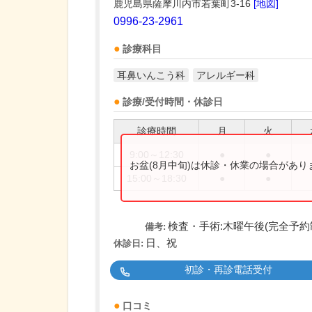
鹿児島県薩摩川内市若葉町3-16
[地図]
0996-23-2961
診療科目
耳鼻いんこう科
アレルギー科
診療/受付時間・休診日
診療時間
月
火
9:00～12:30
●
●
お盆(8月中旬)は休診・休業の場合があ
15:00～18:30
●
●
検査・手術:木曜午後(完全予約
備考:
日、祝
休診日:
初診・再診電話受付
口コミ