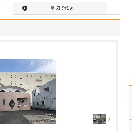
貴院の診療内容を教えてください。
地図で検索
内科・小児科・整形外科
を掲げ、地域に根ざした
総合的な診療を行ってい
ます。風邪や生活習慣病
といった一般内科の疾患
から、外傷や関節・筋肉
の痛みなどの整形外科的
な症状まで幅広く対応し
ており、お子さんからご
高…
>>記事全文を読む