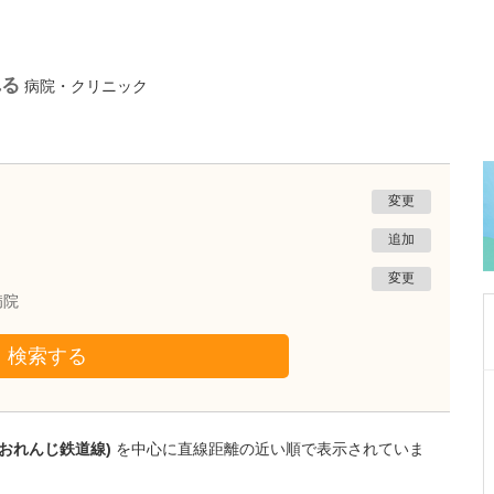
れる
病院・クリニック
変更
追加
変更
病院
検索する
鹿児島県鹿児島市
緑ヶ丘クリニック
新田 翔
院長
薩おれんじ鉄道線)
を中心に直線距離の近い順で表示されていま
桂 久和
医師
取材記事