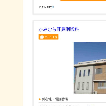
※
アクセス数
かみむら耳鼻咽喉科
1
口コミ
件
所在地・電話番号