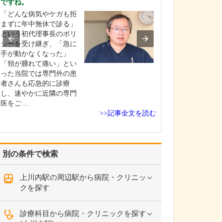
ですね。
中学生のときに
「どんな病気やケガも拒
女性の歯科医師
まずに年中無休で診る」
ことです。幼い
という初代理事長のポリ
科医師は男性が
シーを受け継ぎ、「急に
事」というイメ
手が動かなくなった」
っていたのです
「頬が腫れて痛い」とい
先生の治療を受
った当院では専門外の患
で認識が変わり
者さんも応急的に診療
子どもにとって
し、速やかに近隣の専門
は敬…
医をご…
>>記事全文を読む
別の条件で検索
上川内駅の周辺駅から病院・クリニッ
クを探す
診療科目から病院・クリニックを探す