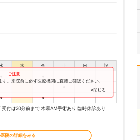
水
木
金
土
日
祝
●
●
ります。来院前に必ず医療機関に直接ご確認ください。
●
×閉じる
●
●
約可 受付は30分前まで 木曜AM手術あり 臨時休診あり
の医院の詳細をみる