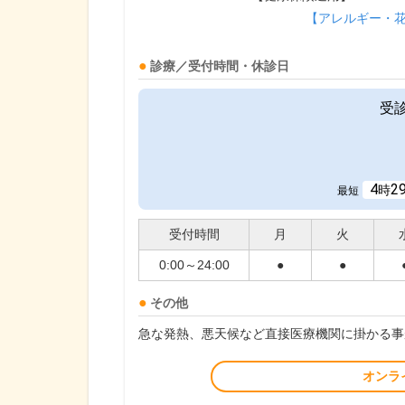
【アレルギー・
診療／受付時間・休診日
受
4
2
時
最短
受付時間
月
火
0:00～24:00
●
●
その他
急な発熱、悪天候など直接医療機関に掛かる事
オンラ