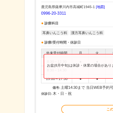
鹿児島県薩摩川内市高城町1945-1
[地図]
0996-20-3311
診療科目
耳鼻いんこう科
漢方耳鼻いんこう科
診療/受付時間・休診日
外来受付時間
月
火
8:30～12:30
●
●
お盆(8月中旬)は休診・休業の場合があ
8:30～14:30
15:00～17:30
●
●
土曜14:30まで 当日WEB予
備考:
木・日・祝
休診日:
こ