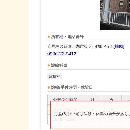
所在地・電話番号
鹿児島県薩摩川内市東大小路町45-3
[地図]
0996-22-9412
診療科目
皮膚科
診療/受付時間・休診日
外来受付時間
月
火
9:00～12:15
●
●
お盆(8月中旬)は休診・休業の場合があ
15:00～18:00
●
●