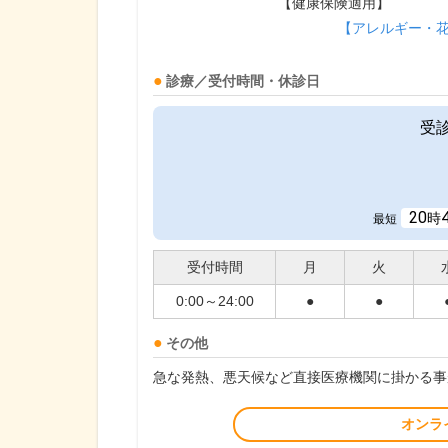
【健康保険適用】
【アレルギー・
診療／受付時間・休診日
受
20
時
最短
受付時間
月
火
0:00～24:00
●
●
その他
急な発熱、悪天候など直接医療機関に掛かる事
オンラ