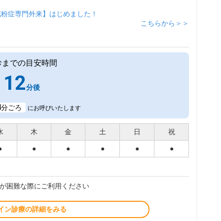
花粉症専門外来】はじめました！
こちらから＞＞
診までの目安時間
12
分後
4
分ごろ
にお呼びいたします
水
木
金
土
日
祝
●
●
●
●
●
●
が困難な際にご利用ください
イン診療の詳細をみる