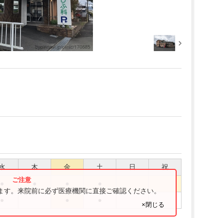
水
木
金
土
日
祝
●
●
●
●
ります。来院前に必ず医療機関に直接ご確認ください。
●
●
●
×閉じる