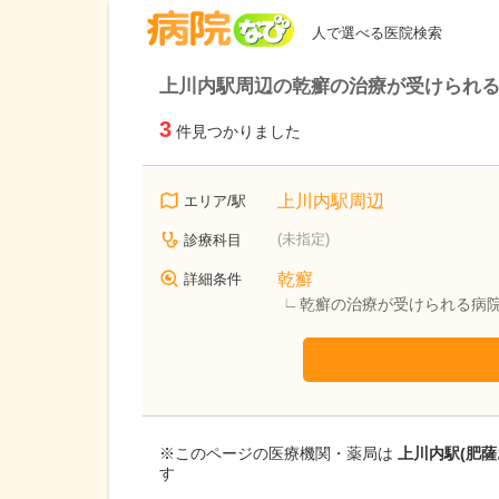
病院なび
人で選べる医院検索
上川内駅周辺の乾癬の治療が受けられ
3
件見つかりました
上川内駅周辺
エリア/駅
(未指定)
診療科目
乾癬
詳細条件
乾癬の治療が受けられる病
※このページの医療機関・薬局は
上川内駅(肥
す