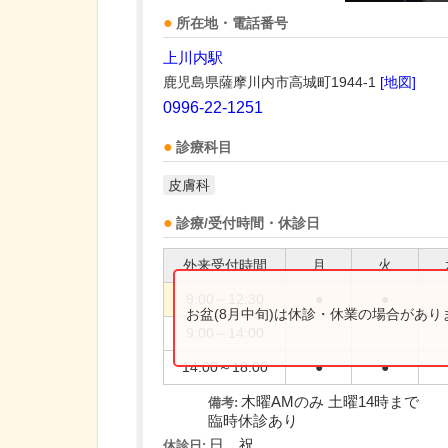
所在地・電話番号
上川内駅
鹿児島県薩摩川内市高城町1944-1
[地図]
0996-22-1251
診療科目
皮膚科
診療/受付時間・休診日
外来受付時間
月
火
9:00～12:30
●
●
お盆(8月中旬)は休診・休業の場合があ
9:00～14:00
14:00～18:00
●
●
木曜AMのみ 土曜14時まで
備考:
臨時休診あり
日、祝
休診日: