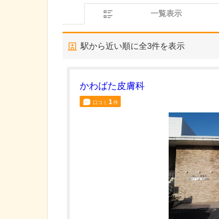
一覧表示
駅から近い順に全
3
件を表示
かわばた皮膚科
1
口コミ
件