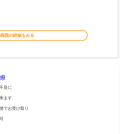
の医院の詳細をみる
療
不良に
来ます
便でお受け取り
可