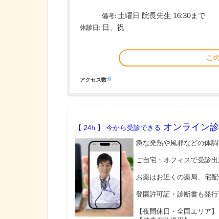
土曜日 院長先生 16:30まで
備考:
日、祝
休診日:
こ
※
アクセス数
オンライン診
【 24h 】 今から受診できる
急な発熱や風邪などの体調
ご自宅・オフィスで受診出
お薬はお近くの薬局、宅配
登園許可証・診断書も発行
【夜間休日・全国エリア】