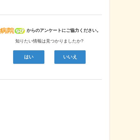
病院なび
からのアンケートにご協力ください。
知りたい情報は見つかりましたか?
はい
いいえ