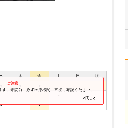
水
木
金
土
日
祝
●
●
●
ります。来院前に必ず医療機関に直接ご確認ください。
●
×閉じる
●
●