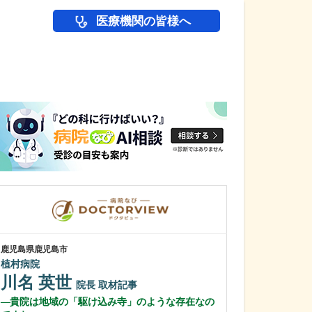
医療機関の皆様へ
医師(ドクター)の
鹿児島県鹿児島市
鹿児島県鹿児島市
植村病院
緑ヶ丘クリニッ
新田 翔
川名 英世
院長
院長
取材記事
桂 久和
貴院は地域の「駆け込み寺」のような存在なの
医師