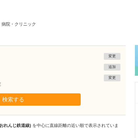
る
病院・クリニック
変更
追加
変更
院
検索する
東京都杉並区
ファミリークリニック高井戸
根岸 舞
薩おれんじ鉄道線)
を中心に直線距離の近い順で表示されていま
医師
取材記事
毎日の診察で心がけていることはありますか?