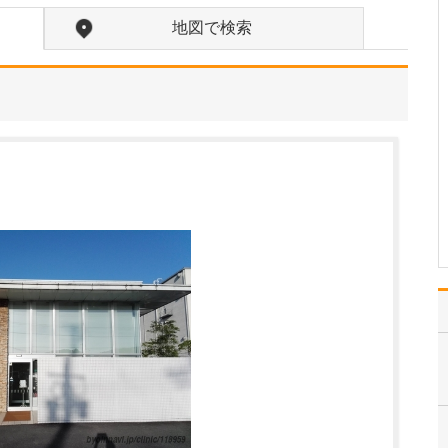
患者さんに気軽に相談し
地図で検索
ていただけるように、ど
んなときも笑顔で接する
ことを心がけています。
さまざまな症状にして
も、子育て上の悩みにし
ても、自分だけで抱え込
んでいても事態はよくな
りません。また、思春期
のニ…
>>記事全文を読む