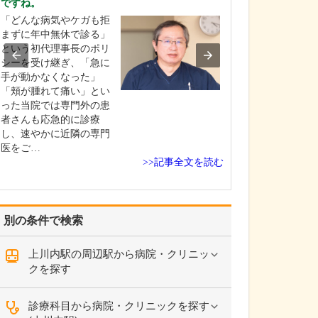
ですね。
貴院の診療内容
「どんな病気やケガも拒
内科・小児科・
まずに年中無休で診る」
を掲げ、地域に
という初代理事長のポリ
総合的な診療を
シーを受け継ぎ、「急に
ます。風邪や生
手が動かなくなった」
といった一般内
「頬が腫れて痛い」とい
から、外傷や関
った当院では専門外の患
の痛みなどの整
者さんも応急的に診療
な症状まで幅広
し、速やかに近隣の専門
ており、お子さ
医をご…
高…
>>記事全文を読む
別の条件で検索
上川内駅の周辺駅から病院・クリニッ
クを探す
診療科目から病院・クリニックを探す