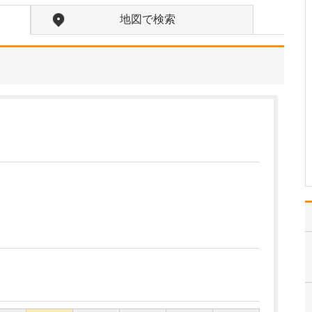
どのような透析治療が受けられるのでしょうか?
地図で検索
当院では、一般的な血液
透析に加え、血液ろ過透
析、血液吸着、オンライ
ン血液ろ過透析、さらに
個々に適した透析液を処
方する処方透析にも対応
しています。そして腹膜
透析も含め、常に高い水
準の医療を提供していま
す…
>>記事全文を読む