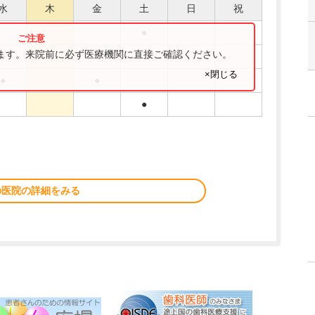
水
木
金
土
日
祝
●
ります。来院前に必ず医療機関に直接ご確認ください。
●
●
●
×閉じる
●
●
●
の医院の詳細をみる