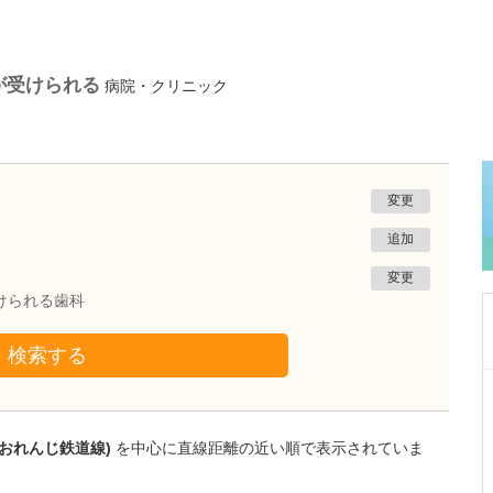
が受けられる
病院・クリニック
変更
追加
変更
けられる歯科
検索する
千葉県茂原市
むなかたクリニック
宗像 昭夫
薩おれんじ鉄道線)
を中心に直線距離の近い順で表示されていま
院長
取材記事
現在、90床の透析ベッドがあると伺いました。