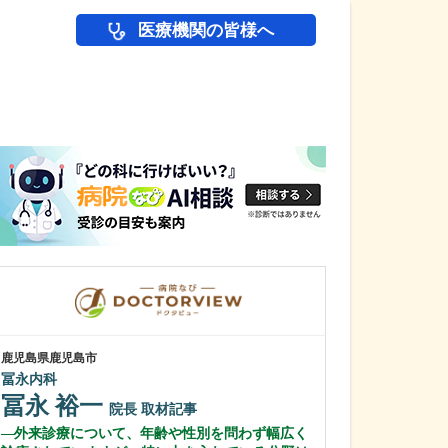
医療機関の皆様へ
医師(ドクター)の
鹿児島県鹿児島市
鹿児島県鹿児島市
冨永内科
緑ヶ丘クリニッ
新田 翔
冨永 裕一
院長
院長
取材記事
桂 久和
外来診療について、年齢や性別を問わず幅広く
医師