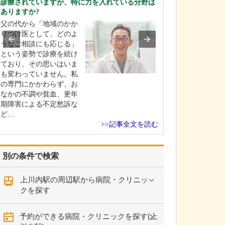
診療されていますが、特に力を入れている分野は
貴院の診療内容
ありますか?
内科・小児科・
父の代から「地域のかか
を掲げ、地域に
りつけ医として、どのよ
総合的な診療を
うなご相談にも応じる」
ます。風邪や生
という姿勢で診療を続け
といった一般内
ており、その思いはいま
から、外傷や関
も変わっていません。私
の痛みなどの整
の専門にかかわらず、お
な症状まで幅広
なかの不調や貧血、更年
ており、お子さ
期障害による不定愁訴な
高…
ど…
>>記事全文を読む
別の条件で検索
上川内駅の周辺駅から病院・クリニッ
クを探す
予約ができる病院・クリニックを探す(上