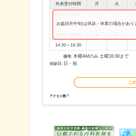
外来受付時間
月
火
9:00～12:00
お盆(8月中旬)は休診・休業の場合があ
9:00～13:00
●
●
14:00～19:00
●
●
14:30～16:30
木曜AMのみ 土曜16:30まで
備考:
日・祝
休診日:
こ
※
アクセス数