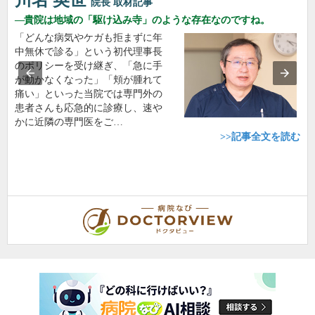
川名 英世
院長
取材記事
貴院は地域の「駆け込み寺」のような存在なのですね。
「どんな病気やケガも拒まずに年
中無休で診る」という初代理事長
のポリシーを受け継ぎ、「急に手
が動かなくなった」「頬が腫れて
痛い」といった当院では専門外の
患者さんも応急的に診療し、速や
かに近隣の専門医をご…
>>記事全文を読む