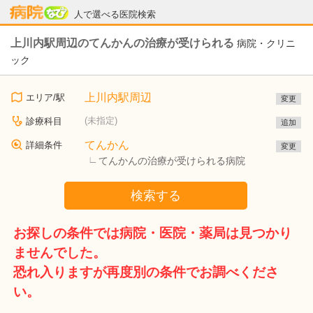
病院なび
人で選べる医院検索
上川内駅周辺のてんかんの治療が受けられる
病院・クリニ
ック
上川内駅周辺
エリア/駅
変更
(未指定)
診療科目
追加
てんかん
詳細条件
変更
てんかんの治療が受けられる病院
検索する
お探しの条件では病院・医院・薬局は見つかり
ませんでした。
恐れ入りますが再度別の条件でお調べくださ
い。